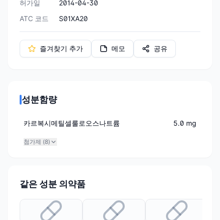
허가일
2014-04-30
ATC 코드
S01XA20
즐겨찾기 추가
메모
공유
성분함량
카르복시메틸셀룰로오스나트륨
5.0 mg
첨가제 (
8
)
같은 성분 의약품