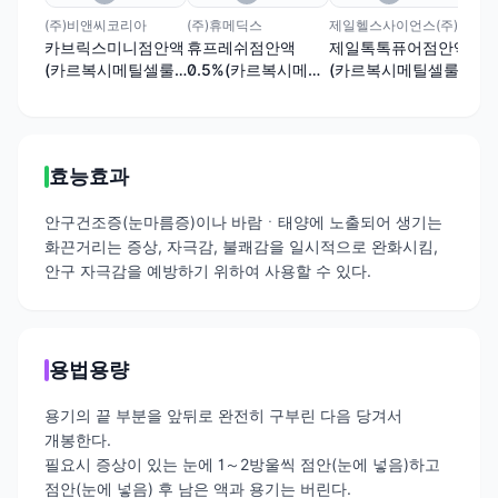
(주)비앤씨코리아
(주)휴메딕스
제일헬스사이언스(주)
동아
카브릭스미니점안액
휴프레쉬점안액
제일톡톡퓨어점안액
아
(카르복시메틸셀룰
0.5%(카르복시메틸
(카르복시메틸셀룰
0.
로오스나트륨)(1회
셀룰로오스나트륨)(1
로오스나트륨)(1회
셀룰
용)
회용)
용)
회용
효능효과
안구건조증(눈마름증)이나 바람ㆍ태양에 노출되어 생기는
화끈거리는 증상, 자극감, 불쾌감을 일시적으로 완화시킴,
안구 자극감을 예방하기 위하여 사용할 수 있다.
용법용량
용기의 끝 부분을 앞뒤로 완전히 구부린 다음 당겨서
개봉한다.
필요시 증상이 있는 눈에 1～2방울씩 점안(눈에 넣음)하고
점안(눈에 넣음) 후 남은 액과 용기는 버린다.