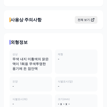
사용상 주의사항
전체 보기
외형정보
성상
제형
무색 내지 미황색의 맑은
-
액이 1회용 무색투명한
용기에 든 점안액
모양
식별표시(앞)
-
-
식별표시(뒤)
크기(mm)
-
- x - x -