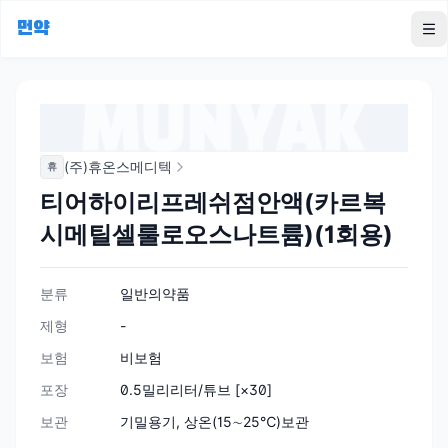
먼약
To
(주)휴온스메디텍
휴
티어하이리프레쉬점안액(카르복
시메틸셀룰로오스나트륨)(1회용)
분류
일반의약품
제형
-
보험
비보험
포장
0.5밀리리터/튜브 [×30]
보관
기밀용기, 상온(15∼25℃)보관