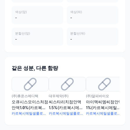
색상(앞)
색상(뒤)
-
-
분할선(앞)
분할선(뒤)
-
-
같은 성분, 다른 함량
(주)휴온스메디텍
대우제약(주)
(주)알피바이오
제이
오큐시스모이스처점
씨스타리치점안액
아이맥씨엠씨점안액
프
안액1.0%(카르복시
1.5%(카르복시메틸
1%(카르복시메틸셀
액
메틸셀룰로오스나트
셀룰로오스나트륨)(1
룰로오스나트륨)(1회
룰로
카르복시메틸셀룰로오스나트륨 10mg
카르복시메틸셀룰로오스나트륨 15mg
카르복시메틸셀룰로오스나트륨 10mg
륨)(1회용)
회용)
용)
용)