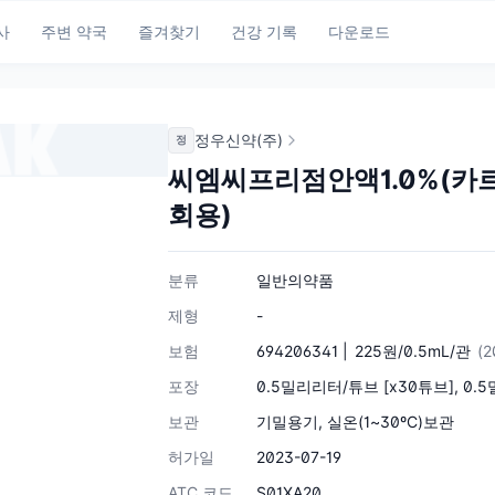
사
주변 약국
즐겨찾기
건강 기록
다운로드
정우신약(주)
정
씨엠씨프리점안액1.0%(카
회용)
분류
일반의약품
제형
-
보험
694206341 |
225원/0.5mL/관
(2
포장
0.5밀리리터/튜브 [x30튜브], 0.
보관
기밀용기, 실온(1~30ºC)보관
허가일
2023-07-19
ATC 코드
S01XA20