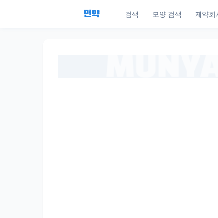
먼약
검색
모양 검색
제약회