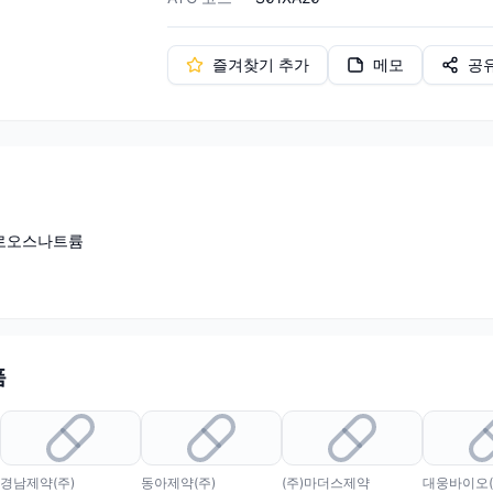
즐겨찾기 추가
메모
공
로오스나트륨
품
경남제약(주)
동아제약(주)
(주)마더스제약
대웅바이오(