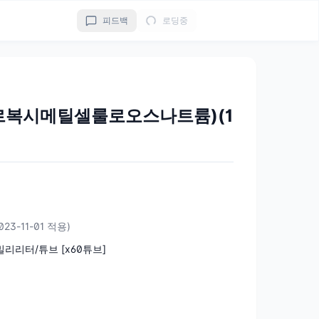
피드백
로딩중
르복시메틸셀룰로오스나트륨)(1
023-11-01 적용)
5밀리리터/튜브 [x60튜브]