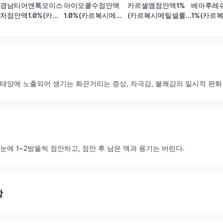
경남티어앤톡모이스
아이오쿨수점안액
카르셀엠점안액1%
베아후레
처점안액1.0%(카르
1.0%(카르복시메틸
(카르복시메틸셀룰
1%(카르
복시메틸셀룰로오스
셀룰로오스나트륨)(1
로오스나트륨)(1회
룰로오스나
나트륨)(1회용)
회용)
용)
용)
·태양에 노출되어 생기는 화끈거리는 증상, 자극감, 불쾌감의 일시적 완화
눈에 1~2방울씩 점안하고, 점안 후 남은 액과 용기는 버린다.
항