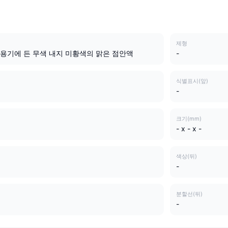
제형
 용기에 든 무색 내지 미황색의 맑은 점안액
-
식별표시(앞)
-
크기(mm)
- x - x -
색상(뒤)
-
분할선(뒤)
-