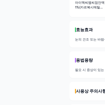
아이맥씨엠씨점안액
1%(카르복시메틸셀
룰로오스나트륨)(1회
용)
효능효과
눈의 건조 또는 바람
용법용량
필요 시 증상이 있는 
사용상 주의사