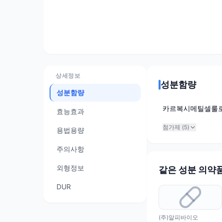
상세정보
성분함량
성분함량
카르복시메틸셀룰
효능효과
첨가제 (
5
)
용법용량
주의사항
외형정보
같은 성분 의약
DUR
(주)알피바이오