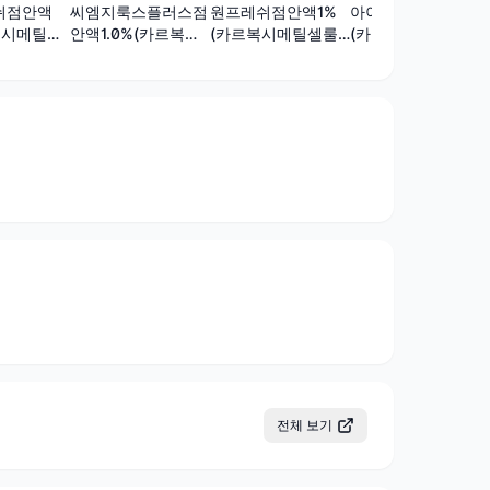
쉬점안액
씨엠지룩스플러스점
원프레쉬점안액1%
아이엠씨점안액1%
복시메틸셀
안액1.0%(카르복시
(카르복시메틸셀룰
(카르복시메틸셀룰
트륨)(1회
메틸셀룰로오스나트
로오스나트륨)(1회
로오스나트륨)(1회
륨)(1회용)
용)
용)
전체 보기