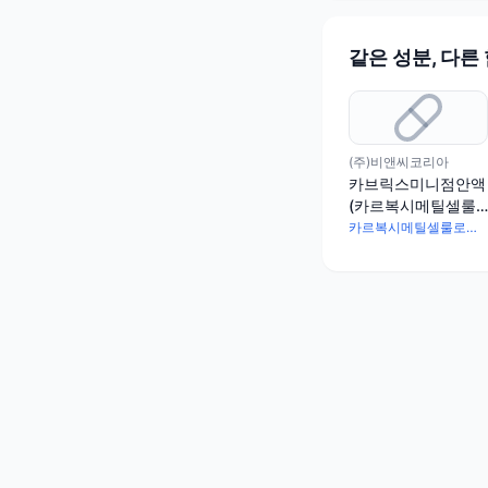
같은 성분, 다른
(주)비앤씨코리아
카브릭스미니점안액
(카르복시메틸셀룰
로오스나트륨)(1회
카르복시메틸셀룰로오스나트륨 5mg
용)