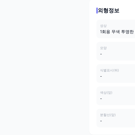
외형정보
성상
1회용 무색 투명한
모양
-
식별표시(뒤)
-
색상(앞)
-
분할선(앞)
-