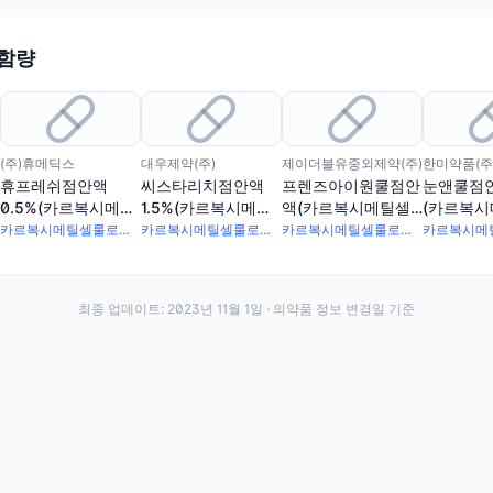
 함량
(주)휴메딕스
대우제약(주)
제이더블유중외제약(주)
한미약품(주
휴프레쉬점안액
씨스타리치점안액
프렌즈아이원쿨점안
눈앤쿨점안
0.5%(카르복시메틸
1.5%(카르복시메틸
액(카르복시메틸셀
(카르복
셀룰로오스나트륨)(1
셀룰로오스나트륨)(1
룰로오스나트륨)(1회
로오스나트
카르복시메틸셀룰로오스나트륨 5mg
카르복시메틸셀룰로오스나트륨 15mg
카르복시메틸셀룰로오스나트륨 6mg
회용)
회용)
용)
용)
최종 업데이트:
2023년 11월 1일
· 의약품 정보 변경일 기준