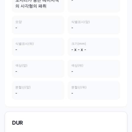
의 사각형의 패취
모양
식별표시(앞)
-
-
식별표시(뒤)
크기(mm)
-
- x - x -
색상(앞)
색상(뒤)
-
-
분할선(앞)
분할선(뒤)
-
-
DUR