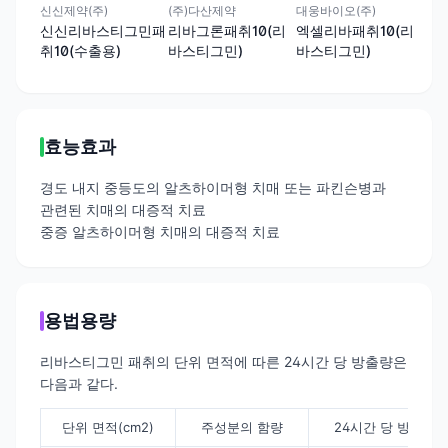
신신제약(주)
(주)다산제약
대웅바이오(주)
신신
신신리바스티그민패
리바그론패취10(리
엑셀리바패취10(리
신
취10(수출용)
바스티그민)
바스티그민)
취1
효능효과
경도 내지 중등도의 알츠하이머형 치매 또는 파킨슨병과
관련된 치매의 대증적 치료
중증 알츠하이머형 치매의 대증적 치료
용법용량
리바스티그민 패취의 단위 면적에 따른 24시간 당 방출량은
다음과 같다.
단위 면적(cm2)
주성분의 함량
24시간 당 방출량