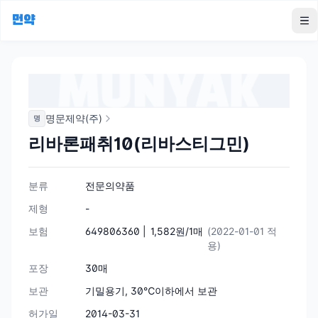
먼약
To
명문제약(주)
명
리바론패취10(리바스티그민)
분류
전문의약품
제형
-
보험
649806360 |
1,582원/1매
(2022-01-01 적
용)
포장
30매
보관
기밀용기, 30℃이하에서 보관
허가일
2014-03-31