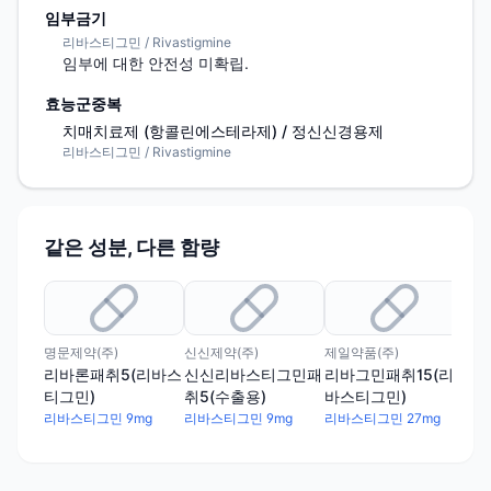
임부금기
리바스티그민 / Rivastigmine
임부에 대한 안전성 미확립.
효능군중복
치매치료제 (항콜린에스테라제) / 정신신경용제
리바스티그민 / Rivastigmine
같은 성분, 다른 함량
명문제약(주)
신신제약(주)
제일약품(주)
명인
리바론패취5(리바스
신신리바스티그민패
리바그민패취15(리
리셀
티그민)
취5(수출용)
바스티그민)
스
리바스티그민 9mg
리바스티그민 9mg
리바스티그민 27mg
리바