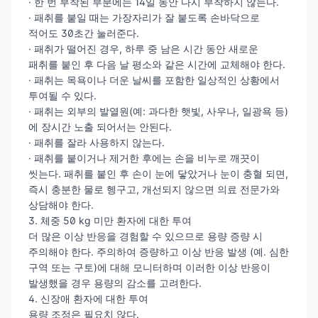
· 한 번 부착된 부분에는 14일 동안 다시 부착하지 않는다.
· 패취를 붙일 때는 가장자리가 잘 붙도록 손바닥으로
적어도 30초간 눌러준다.
· 패취가 떨어진 경우, 하루 중 남은 시간 동안 새로운
패취를 붙인 후 다음 날 평소와 같은 시간에 교체해야 한다.
· 패취는 목욕이나 더운 날씨를 포함한 일상적인 상황에서
투여될 수 있다.
· 패취는 외부의 발열원(예: 과다한 햇빛, 사우나, 일광욕 등)
에 장시간 노출 되어서는 안된다.
· 패취를 잘라 사용하지 않는다.
· 패취를 붙이거나 제거한 후에는 손을 비누로 깨끗이
씻는다. 패취를 붙인 후 손이 눈에 닿았거나 눈이 충혈 되면,
즉시 충분한 물로 헹구고, 개선되지 않으면 의료 전문가와
상담해야 한다.
3. 체중 50 kg 미만 환자에 대한 투여
더 많은 이상 반응을 경험할 수 있으므로 용량 증량 시
주의해야 한다. 주의하여 증량하고 이상 반응 발생 (예. 심한
구역 또는 구토)에 대해 모니터하며 이러한 이상 반응이
발생했을 경우 용량의 감소를 고려한다.
4. 신장애 환자에 대한 투여
용량 조정은 필요치 않다.