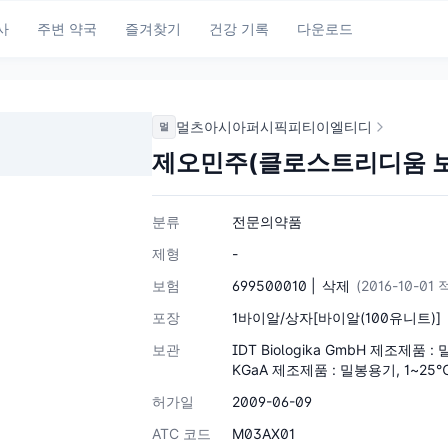
사
주변 약국
즐겨찾기
건강 기록
다운로드
멀츠아시아퍼시픽피티이엘티디
멀
제오민주(클로스트리디움 보툴
분류
전문의약품
제형
-
보험
699500010 |
삭제
(2016-10-01 
포장
1바이알/상자[바이알(100유니트)]
보관
IDT Biologika GmbH 제조제품 :
KGaA 제조제품 : 밀봉용기, 1~25
허가일
2009-06-09
ATC 코드
M03AX01