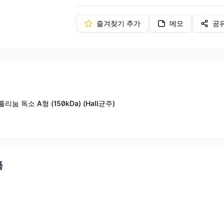
즐겨찾기 추가
메모
공
 독소 A형 (150kDa) (Hall균주)
품