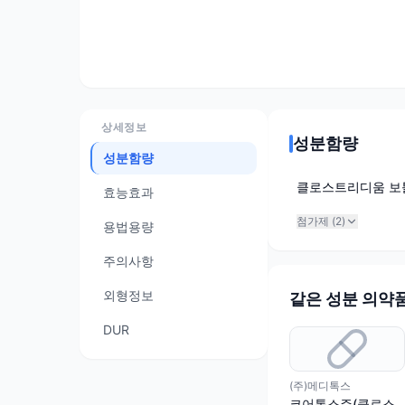
상세정보
성분함량
성분함량
클로스트리디움 보툴리눔
효능효과
첨가제 (
2
)
용법용량
주의사항
외형정보
같은 성분 의약
DUR
(주)메디톡스
코어톡스주(클로스