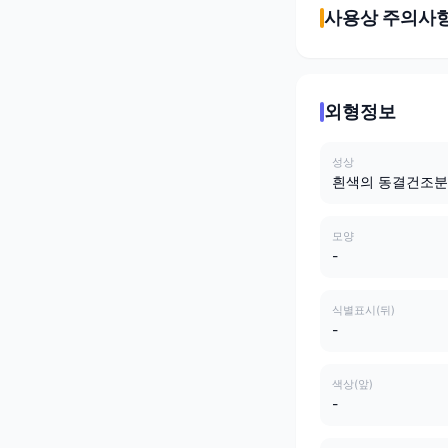
사용상 주의사
외형정보
성상
흰색의 동결건조분
모양
-
식별표시(뒤)
-
색상(앞)
-