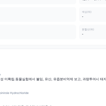
색상(뒤)
-
분할선(뒤)
-
e
성 미확립.동물실험에서 불임, 유산, 유즙분비억제 보고, 과량투여시 태자사
role Hydrochloride