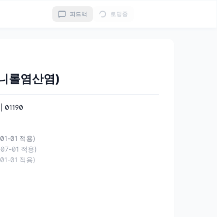
피드백
로딩중
니롤염산염)
01190
-01-01 적용)
-07-01 적용)
-01-01 적용)