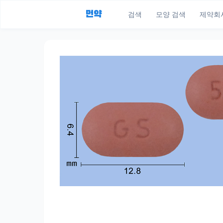
먼약
검색
모양 검색
제약회