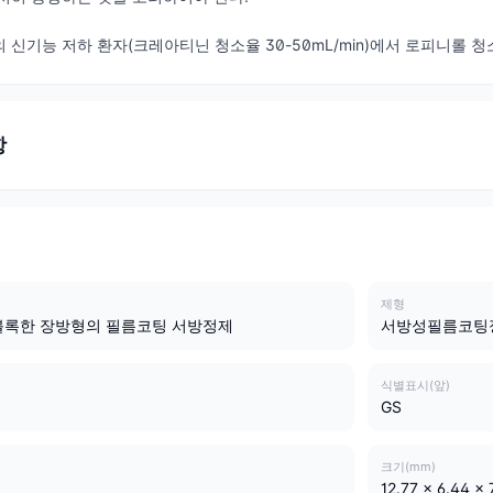
 신기능 저하 환자(크레아티닌 청소율 30-50mL/min)에서 로피니롤 
항
제형
볼록한 장방형의 필름코팅 서방정제
서방성필름코팅
식별표시(앞)
GS
크기(mm)
12.77 x 6.44 x 