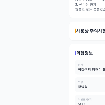
3. 신손상 환자
경등도 또는 중등도의
사용상 주의사
외형정보
성상
적갈색의 양면이 
모양
장방형
식별표시(뒤)
5CC