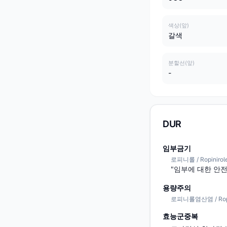
색상(앞)
갈색
분할선(앞)
-
DUR
임부금기
로피니롤 / Ropinirol
"임부에 대한 안전
용량주의
로피니롤염산염 / Ropini
효능군중복