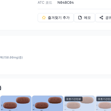
ATC 코드
N04BC04
즐겨찾기 추가
메모
공
핵(150.00mg)중
)
품
유효기간만료
유효기간만