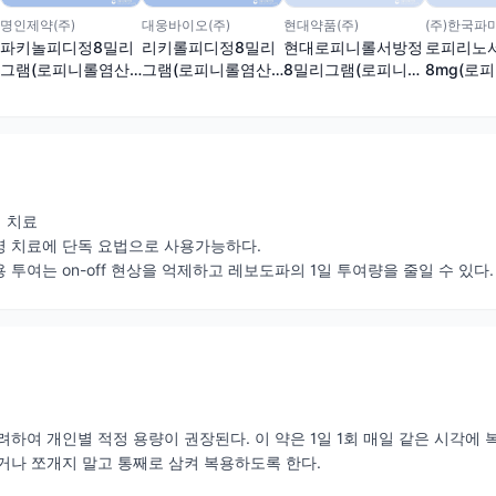
명인제약(주)
대웅바이오(주)
현대약품(주)
(주)한국파
파키놀피디정8밀리
리키롤피디정8밀리
현대로피니롤서방정
로피리노
그램(로피니롤염산
그램(로피니롤염산
8밀리그램(로피니롤
8mg(로
염)
염)
염산염)
염)
 치료
병 치료에 단독 요법으로 사용가능하다.
투여는 on-off 현상을 억제하고 레보도파의 1일 투여량을 줄일 수 있다.
려하여 개인별 적정 용량이 권장된다. 이 약은 1일 1회 매일 같은 시각에 
거나 쪼개지 말고 통째로 삼켜 복용하도록 한다.