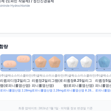
제 (도파민 작용제) / 정신신경용제
role Hydrochloride
 함량
(주)글락소스미스클라인
(주)글락소스미스클라인
(주)글락소스미스클라인
(주)글락소
리큅피디정2밀리그
리큅정2밀리그램(로
리큅정0.25밀리그
리큅정5밀
램(로피니롤염산염)
피니롤염산염)
램(로피니롤염산염)
피니롤염산
로피니롤염산염 2.28mg
로피니롤염산염 2.28mg
로피니롤염산염 0.285mg
로피니롤염산
최종 업데이트:
2026년 1월 1일
· 의약품 정보 변경일 기준