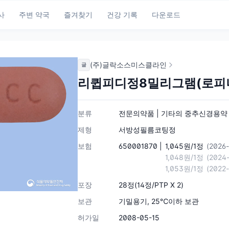
사
주변 약국
즐겨찾기
건강 기록
다운로드
(주)글락소스미스클라인
글
리큅피디정8밀리그램(로피
분류
전문의약품 | 기타의 중추신경용약 | 
제형
서방성필름코팅정
보험
650001870 |
1,045원/1정
(2026
1,048원/1정
(2024
1,053원/1정
(2022
포장
28정(14정/PTP X 2)
보관
기밀용기, 25℃이하 보관
허가일
2008-05-15