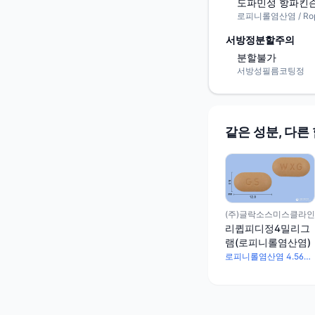
도파민성 항파킨슨
로피니롤염산염 / Ropini
서방정분할주의
분할불가
서방성필름코팅정
같은 성분, 다른
(주)글락소스미스클라인
리큅피디정4밀리그
램(로피니롤염산염)
로피니롤염산염 4.56mg