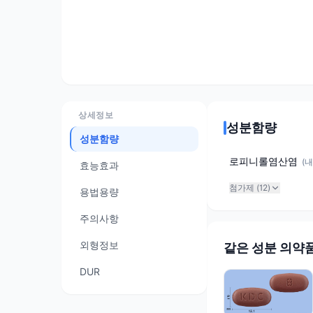
상세정보
성분함량
성분함량
로피니롤염산염
(
내
효능효과
첨가제 (
12
)
용법용량
주의사항
외형정보
같은 성분 의약
DUR