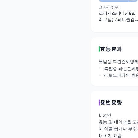
고려제약(주)
로피맥스피디정8밀
리그램(로피니롤염
산염)
효능효과
특발성 파킨슨씨병의
ㆍ 특발성 파킨슨씨
ㆍ 레보도파와의 병용 
용법용량
1. 성인
효능 및 내약성을 고
이 약을 씹거나 부수
1) 초기 요법