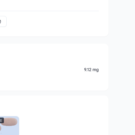
유
9.12 mg
료