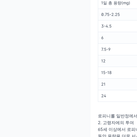
1일 총 용량(mg)
0.75-2.25
3-4.5
6
7.5-9
12
15-18
21
24
로피니롤 일반정에서 
2. 고령자에의 투여
65세 이상에서 로피
동안 용량을 더욱 서