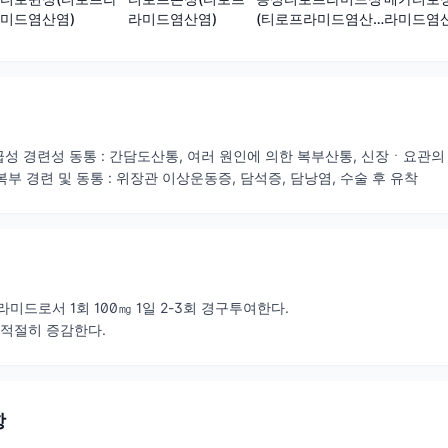
미드염산염)
라미드염산염)
(티로프라미드염산
라미드염산
염)
 급성 경련성 동통 : 간담도산통, 여러 원인에 의한 복부산통, 신장ㆍ요관의
복부 경련 및 동통 : 위장관 이상운동증, 담석증, 담낭염, 수술 후 유착
미드로서 1회 100㎎ 1일 2-3회 경구투여한다.
 적절히 증감한다.
항