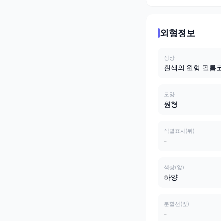
외형정보
성상
흰색의 원형 필름
모양
원형
식별표시(뒤)
-
색상(앞)
하양
분할선(앞)
-