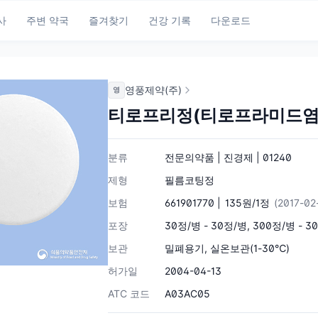
사
주변 약국
즐겨찾기
건강 기록
다운로드
영풍제약(주)
영
티로프리정(티로프라미드염
분류
전문의약품 | 진경제 | 01240
제형
필름코팅정
보험
661901770 |
135원/1정
(2017-0
포장
30정/병 - 30정/병, 300정/병 - 3
보관
밀폐용기, 실온보관(1-30℃)
허가일
2004-04-13
ATC 코드
A03AC05