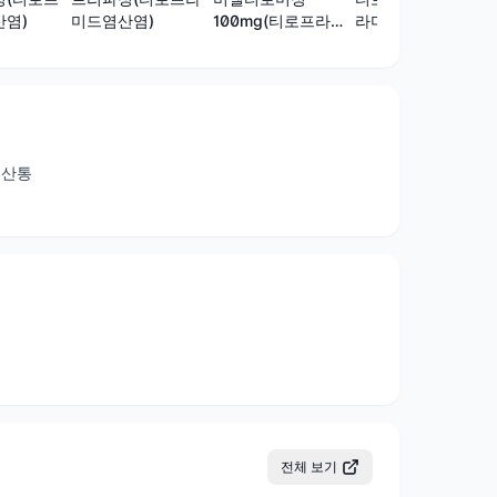
염)
미드염산염)
100mg(티로프라미
라미드염산염)
드염산염)
 산통
전체 보기