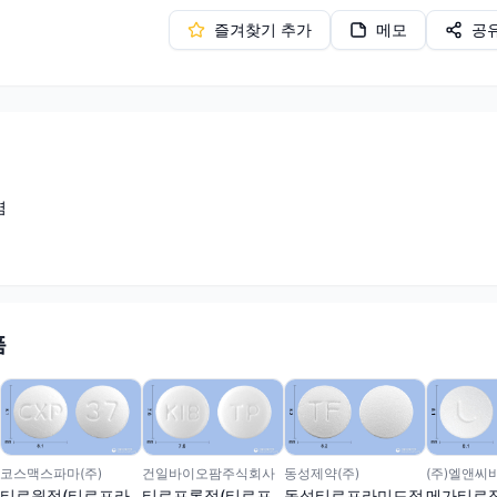
즐겨찾기 추가
메모
공
염
품
코스맥스파마(주)
건일바이오팜주식회사
동성제약(주)
(주)엘앤씨
티로윈정(티로프라
티로프론정(티로프
동성티로프라미드정
메가티로