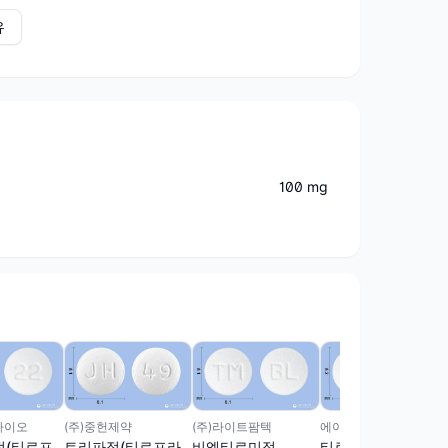
유
100 mg
바이오
(주)중헌제약
(주)라이트팜텍
에이치엘비제약(주)
정(티로프
트리파정(티로프라
비엘티로미정
티로파민정(티로프