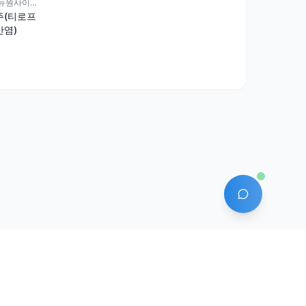
주식회사제뉴원사이언스
주(티로프
염)
AI 에이전트
안산-1331호