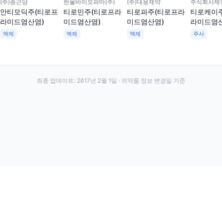
(주)종근당
한올바이오파마(주)
(주)대웅제약
안티모딕주(티로프
티로민주(티로프라
티로파주(티로프라
티로케이
라미드염산염)
미드염산염)
미드염산염)
라미드염산
액제
액제
액제
주사
최종 업데이트:
2017년 2월 1일
· 의약품 정보 변경일 기준
·
·
이용약관
개인정보처리방침
About
전화번호: 070-7761-8763 | 주소: 경기도 안산시 상록구 수인로 628-16
약발 | 대표자: 신승호 | 사업자등록번호: 440-87-01611 | 통신판매업신고번호: 제2020-경기
©
2026
Yakppal, Inc. All rights reserved.