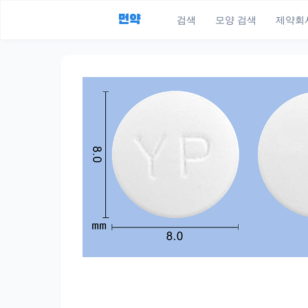
먼약
검색
모양 검색
제약회