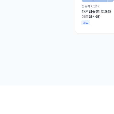
경동제약(주)
타론캡슐(티로프라
미드염산염)
캡슐
상호: (주)