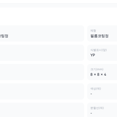
제형
코팅정
필름코팅정
식별표시(앞)
YP
크기(mm)
8 x 8 x 4
색상(뒤)
-
분할선(뒤)
-