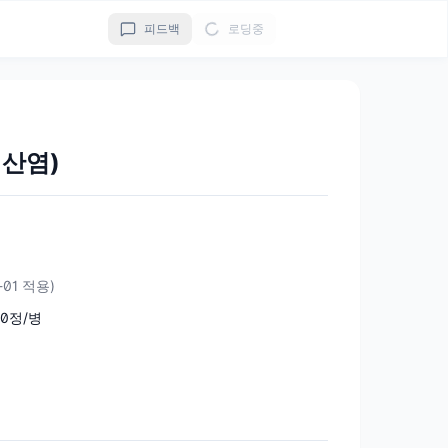
피드백
로딩중
산염)
2-01 적용)
00정/병