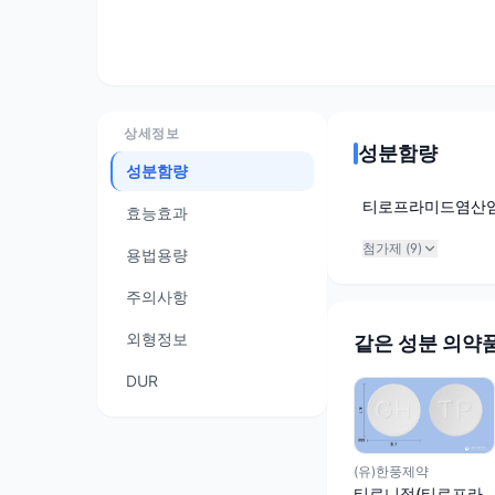
상세정보
성분함량
성분함량
티로프라미드염산
효능효과
첨가제 (
9
)
용법용량
주의사항
외형정보
같은 성분 의약
DUR
(유)한풍제약
티로니정(티로프라