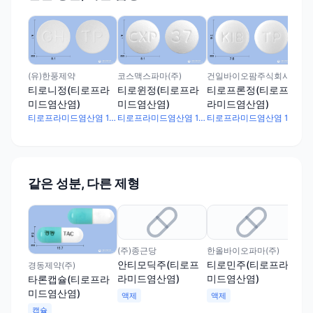
동성
동
(
염)
(유)한풍제약
코스맥스파마(주)
건일바이오팜주식회사
티로니정(티로프라
티로윈정(티로프라
티로프론정(티로프
미드염산염)
미드염산염)
라미드염산염)
티로프라미드염산염 100mg
티로프라미드염산염 100mg
티로프라미드염산염 100mg
같은 성분, 다른 제형
(주)종근당
한올바이오파마(주)
(주
안티모딕주(티로프
티로민주(티로프라
티
경동제약(주)
라미드염산염)
미드염산염)
미
타론캡슐(티로프라
미드염산염)
액제
액제
액
캡슐