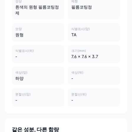
성상
제형
흰색의 원형 필름코팅정
필름코팅정
제
모양
식별표시(앞)
원형
TA
식별표시(뒤)
크기(mm)
-
7.6 x 7.6 x 3.7
색상(앞)
색상(뒤)
하양
-
분할선(앞)
분할선(뒤)
-
-
같은 성분, 다른 함량