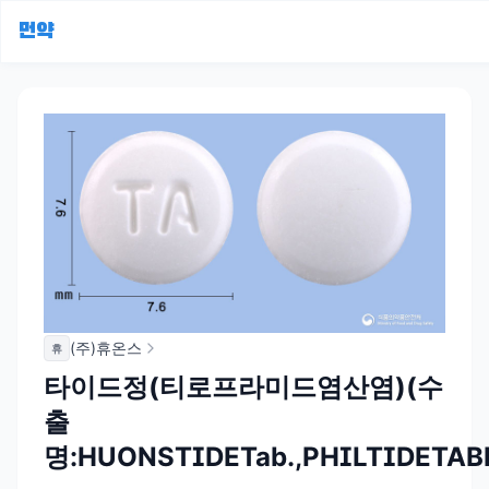
먼약
(주)휴온스
휴
타이드정(티로프라미드염산염)(수
출
명:HUONSTIDETab.,PHILTIDETAB