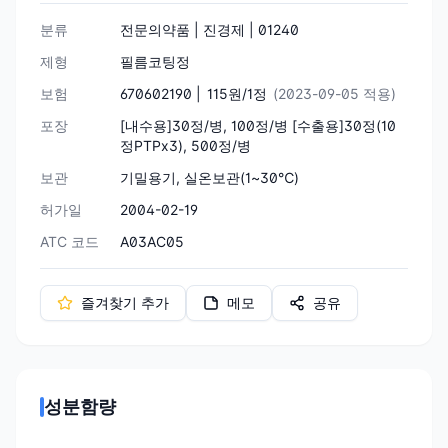
분류
전문의약품 | 진경제 | 01240
제형
필름코팅정
보험
670602190 |
115원/1정
(2023-09-05 적용)
포장
[내수용]30정/병, 100정/병 [수출용]30정(10
정PTPx3), 500정/병
보관
기밀용기, 실온보관(1~30℃)
허가일
2004-02-19
ATC 코드
A03AC05
즐겨찾기 추가
메모
공유
성분함량