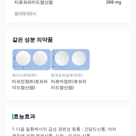
티로프라미드염산염
200 mg
첨가제 (
12
)
같은 성분 의약품
한국프라임제약(주)
위더스제약(주)
타로마정(티로프라
티프민정(티로프라
미드염산염)
미드염산염)
효능효과
1. 다음 질환에서의 급성 경련성 동통 : 간담도산통, 여러
원인에 의한 복부산통, 신장ㆍ요관의 산통