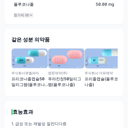
플루코나졸
50.00 mg
첨가제 (
8
)
같은 성분 의약품
(주
아
코나
주식회사 더유제약
주식회사큐엘파마
명문제약(주)
프리졸캡슐(플루코
프리코나졸캡슐50
푸라칸정50밀리그
나졸)
밀리그램(플루코나
램(플루코나졸)
졸)
효능효과
1. 급성 또는 재발성 질칸디다증