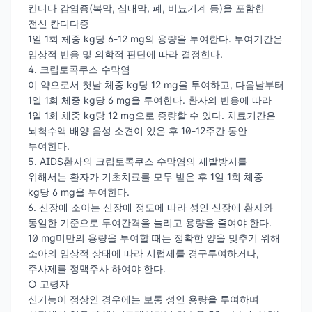
칸디다 감염증(복막, 심내막, 폐, 비뇨기계 등)을 포함한
전신 칸디다증
1일 1회 체중 kg당 6-12 mg의 용량을 투여한다. 투여기간은
임상적 반응 및 의학적 판단에 따라 결정한다.
4. 크립토콕쿠스 수막염
이 약으로서 첫날 체중 kg당 12 mg을 투여하고, 다음날부터
1일 1회 체중 kg당 6 mg을 투여한다. 환자의 반응에 따라
1일 1회 체중 kg당 12 mg으로 증량할 수 있다. 치료기간은
뇌척수액 배양 음성 소견이 있은 후 10-12주간 동안
투여한다.
5. AIDS환자의 크립토콕쿠스 수막염의 재발방지를
위해서는 환자가 기초치료를 모두 받은 후 1일 1회 체중
kg당 6 mg을 투여한다.
6. 신장애 소아는 신장애 정도에 따라 성인 신장애 환자와
동일한 기준으로 투여간격을 늘리고 용량을 줄여야 한다.
10 mg미만의 용량을 투여할 때는 정확한 양을 맞추기 위해
소아의 임상적 상태에 따라 시럽제를 경구투여하거나,
주사제를 정맥주사 하여야 한다.
○ 고령자
신기능이 정상인 경우에는 보통 성인 용량을 투여하며