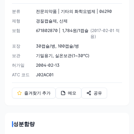
분류
전문의약품 | 기타의 화학요법제 | 06290
제형
경질캡슐제, 산제
보험
671802870 |
1,784원/1캡슐
(2017-02-01 적
용)
포장
30캡슐/병, 100캡슐/병
보관
기밀용기, 실온보관(1~30℃)
허가일
2004-02-13
ATC 코드
J02AC01
즐겨찾기 추가
메모
공유
성분함량