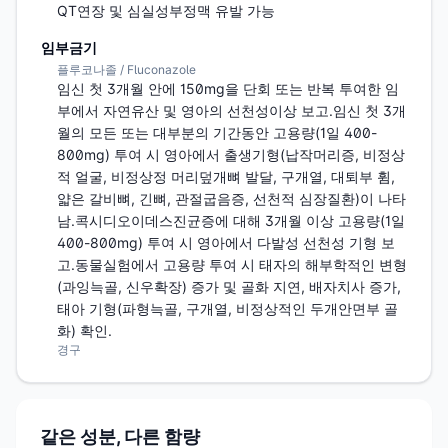
QT연장 및 심실성부정맥 유발 가능
임부금기
플루코나졸 / Fluconazole
임신 첫 3개월 안에 150mg을 단회 또는 반복 투여한 임
부에서 자연유산 및 영아의 선천성이상 보고.임신 첫 3개
월의 모든 또는 대부분의 기간동안 고용량(1일 400-
800mg) 투여 시 영아에서 출생기형(납작머리증, 비정상
적 얼굴, 비정상정 머리덮개뼈 발달, 구개열, 대퇴부 휨, 
얇은 갈비뼈, 긴뼈, 관절굽음증, 선천적 심장질환)이 나타
남.콕시디오이데스진균증에 대해 3개월 이상 고용량(1일 
400-800mg) 투여 시 영아에서 다발성 선천성 기형 보
고.동물실험에서 고용량 투여 시 태자의 해부학적인 변형
(과잉늑골, 신우확장) 증가 및 골화 지연, 배자치사 증가, 
태아 기형(파형늑골, 구개열, 비정상적인 두개안면부 골
화) 확인.
경구
같은 성분, 다른 함량