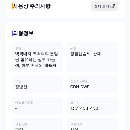
사용상 주의사항
전체 보기
외형정보
성상
제형
백색내지 유백색의 분말
경질캡슐제, 산제
을 함유하는 상부 하늘
색, 하부 흰색의 캡슐제
모양
식별표시(앞)
장방형
CDN DWP
식별표시(뒤)
크기(mm)
-
13.7 x 5.1 x 5.1
색상(앞)
색상(뒤)
파랑
하양