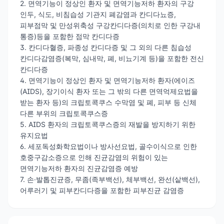
2. 면역기능이 정상인 환자 및 면역기능저하 환자의 구강
인두, 식도, 비침습성 기관지 폐감염과 칸디다뇨증,
피부점막 및 만성위축성 구강칸디다증(의치로 인한 구강내
통증)등을 포함한 점막 칸디다증
3. 칸디다혈증, 파종성 칸디다증 및 그 외의 다른 침습성
칸디다감염증(복막, 심내막, 폐, 비뇨기계 등)을 포함한 전신
칸디다증
4. 면역기능이 정상인 환자 및 면역기능저하 환자(에이즈
(AIDS), 장기이식 환자 또는 그 밖의 다른 면역억제요법을
받는 환자 등)의 크립토콕쿠스 수막염 및 폐, 피부 등 신체
다른 부위의 크립토콕쿠스증
5. AIDS 환자의 크립토콕쿠스증의 재발을 방지하기 위한
유지요법
6. 세포독성화학요법이나 방사선요법, 골수이식으로 인한
호중구감소증으로 인해 진균감염의 위험이 있는
면역기능저하 환자의 진균감염증 예방
7. 손·발톱진균증, 무좀(족부백선), 체부백선, 완선(샅백선),
어루러기 및 피부칸디다증을 포함한 피부진균 감염증