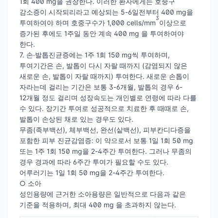
1회 400 mg을 권장한다. 이러한 환자에게는 호중구
감소증이 시작되리라고 예상되는 5-6일전부터 400 mg을
3
투여하여야 하며 호중구수가 1,000 cells/mm
이상으로
증가된 후에도 1주일 동안 계속 400 mg 을 투여하여야
한다.
7. 손∙발톱진균증에는 1주 1회 150 mg씩 투여하며,
투여기간은 손, 발톱이 다시 자랄 때까지 (감염되지 않은
새로운 손, 발톱이 자랄 때까지) 투여한다. 새로운 손톱이
자라는데 걸리는 기간은 보통 3-6개월, 발톱의 경우 6-
12개월 정도 걸리며 성장속도는 개인별로 연령에 따라 다를
수 있다. 장기간 투여로 성공적으로 치료한 후 때때로 손,
발톱이 손상된 채로 있는 경우도 있다.
무좀(족부백선), 체부백선, 완선(샅백선), 피부칸디다증을
포함한 피부 진균감염증: 이 약으로서 보통 1일 1회 50 mg
또는 1주 1회 150 mg을 2-4주간 투여한다. 그러나 무좀의
경우 경과에 따라 6주간 투여가 필요할 수도 있다.
어루러기는 1일 1회 50 mg을 2-4주간 투여한다.
○ 소아
성인용량에 근거한 소아용량은 일반적으로 다음과 같은
기준을 적용하며, 최대 400 mg 을 초과하지 않는다.