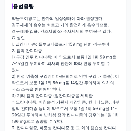
용법용량
약물투여경로는 환자의 임상상태에 따라 결정한다.
경구제제의 흡수는 빠르고 거의 완전하게 흡수되므로,
경구제제(캡슐, 건조시럽)와 주사제제의 투여량은 같다.
○ 성인
1. 질칸디다증: 플루코나졸로서 150 mg 단회 경구투여
2. 점막 칸디다증
1) 구강 인두 칸디다증: 이 약으로서 보통 1일 1회 50 mg을
7-14일간 투여하며 의사의 판단에 따라 연장 투여할 수
있다.
2) 만성 위축성 구강칸디다증(의치로 인한 구강 내 통증): 이
약으로서 보통 1일 1회 50 mg을 14일간 투여하며 의치의
국소 소독을 병행해야 한다.
3) 기타 점막 칸디다증 (질칸디다증을 제외한
식도칸디다증, 비침습성 기관지 폐감염증, 칸디다뇨증, 피부
점막 칸디다증 등): 이 약으로서 보통 1일 1회 50 mg을 14-
30일간 투여하며 난치성 점막 칸디다증의 경우에는 1일 1회
100 mg으로 증량할 수 있다.
3. 칸디다혈증, 파종성 칸디다증 및 그 외의 침습성 칸디다