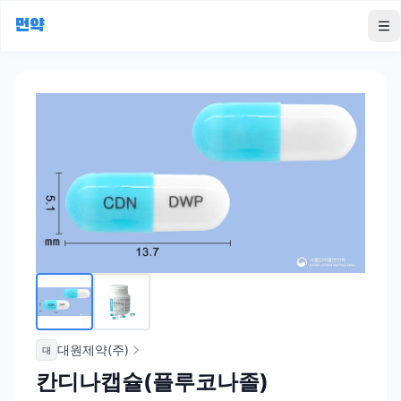
먼약
To
대원제약(주)
대
칸디나캡슐(플루코나졸)