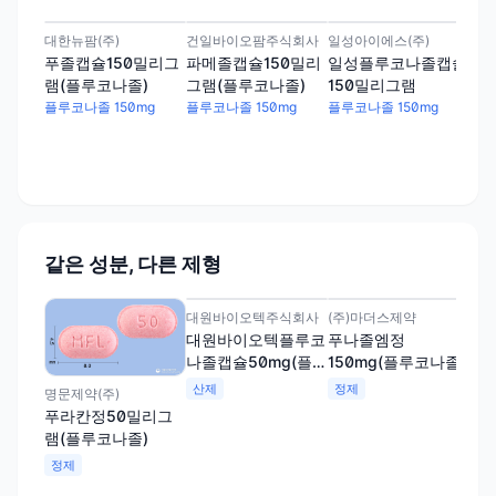
대한뉴팜(주)
건일바이오팜주식회사
일성아이에스(주)
(주
푸졸캡슐150밀리그
파메졸캡슐150밀리
일성플루코나졸캡슐
플
램(플루코나졸)
그램(플루코나졸)
150밀리그램
리
플루코나졸 150mg
플루코나졸 150mg
플루코나졸 150mg
플루
같은 성분, 다른 제형
대원바이오텍주식회사
(주)마더스제약
주식
대원바이오텍플루코
푸나졸엠정
디
나졸캡슐50mg(플루
150mg(플루코나졸)
램(
코나졸)
산제
정제
정
명문제약(주)
푸라칸정50밀리그
램(플루코나졸)
정제