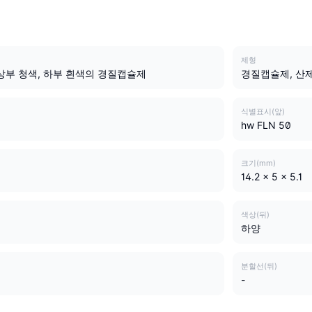
제형
상부 청색, 하부 흰색의 경질캡슐제
경질캡슐제, 산
식별표시(앞)
hw FLN 50
크기(mm)
14.2 x 5 x 5.1
색상(뒤)
하양
분할선(뒤)
-