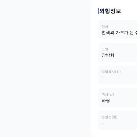
외형정보
성상
흰색의 가루가 든 
모양
장방형
식별표시(뒤)
-
색상(앞)
파랑
분할선(앞)
-