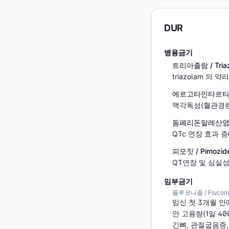
DUR
병용금기
트리아졸람 / Tria
triazolam 의
에르고타민타르타르산염 
맥각독성(혈관경련,
돔페리돈말레산염 / D
QTc 연장 효과 증
피모짓 / Pimozid
QT연장 및 심실
임부금기
플루코나졸 / Flucona
임신 첫 3개월 안
안 고용량(1일 4
긴뼈, 관절굽음증,