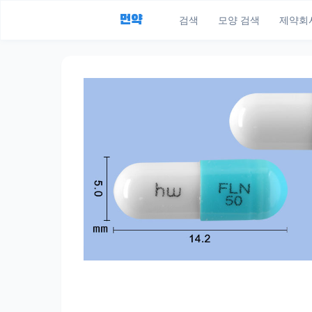
먼약
검색
모양 검색
제약회