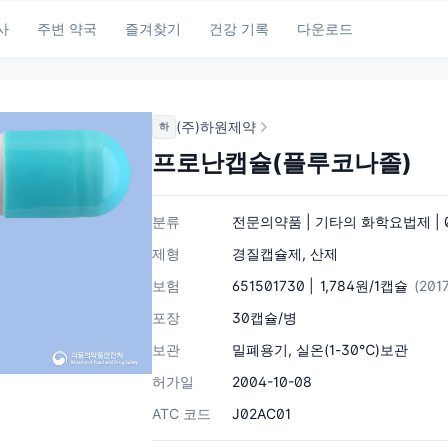
사
주변 약국
즐겨찾기
건강 기록
다운로드
(주)하원제약
하
프로난캡슐(플루코나졸)
분류
전문의약품 | 기타의 화학요법제 | 0
제형
경질캡슐제, 산제
보험
651501730 |
1,784원/1캡슐
(201
포장
30캡슐/병
보관
밀폐용기, 실온(1-30℃)보관
허가일
2004-10-08
ATC 코드
J02AC01