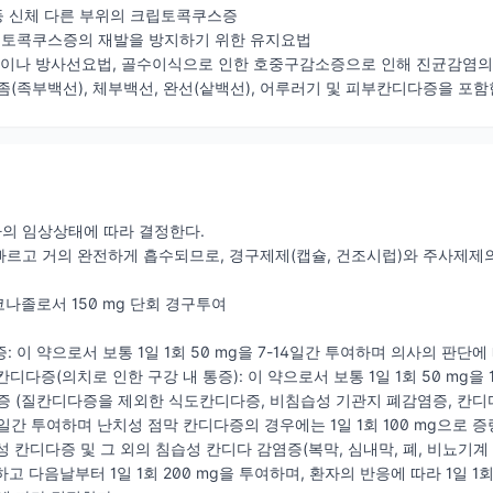
 등 신체 다른 부위의 크립토콕쿠스증
 크립토콕쿠스증의 재발을 방지하기 위한 유지요법
법이나 방사선요법, 골수이식으로 인한 호중구감소증으로 인해 진균감염의
 무좀(족부백선), 체부백선, 완선(샅백선), 어루러기 및 피부칸디다증을 포
의 임상상태에 따라 결정한다.
르고 거의 완전하게 흡수되므로, 경구제제(캡슐, 건조시럽)와 주사제제의
코나졸로서 150 mg 단회 경구투여
증: 이 약으로서 보통 1일 1회 50 mg을 7-14일간 투여하며 의사의 판단에
칸디다증(의치로 인한 구강 내 통증): 이 약으로서 보통 1일 1회 50 mg
다증 (질칸디다증을 제외한 식도칸디다증, 비침습성 기관지 폐감염증, 칸디다뇨
-30일간 투여하며 난치성 점막 칸디다증의 경우에는 1일 1회 100 mg으로 증
종성 칸디다증 및 그 외의 침습성 칸디다 감염증(복막, 심내막, 폐, 비뇨기
여하고 다음날부터 1일 1회 200 mg을 투여하며, 환자의 반응에 따라 1일 