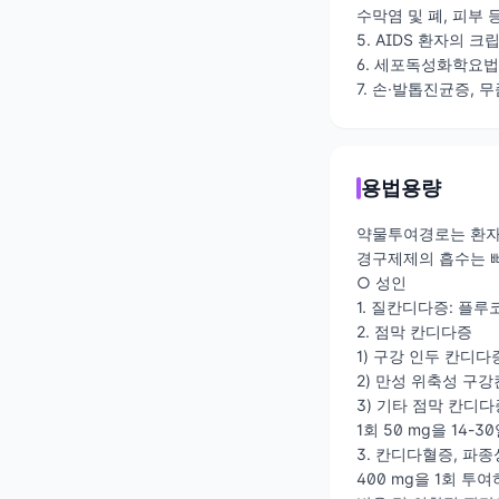
수막염 및 폐, 피부
5. AIDS 환자의
6. 세포독성화학요
7. 손·발톱진균증,
용법용량
약물투여경로는 환자
경구제제의 흡수는 빠
○ 성인
1. 질칸디다증: 플루
2. 점막 칸디다증
1) 구강 인두 칸디다
2) 만성 위축성 구강
3) 기타 점막 칸디
1회 50 mg을 14
3. 칸디다혈증, 파
400 mg을 1회 투