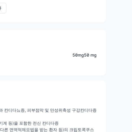
유
50mg50 mg
감염과 칸디다뇨증, 피부점막 및 만성위축성 구강칸디다증
뇨기계 등)을 포함한 전신 칸디다증
밖의 다른 면역억제요법을 받는 환자 등)의 크립토콕쿠스