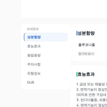
상세정보
성분함량
성분함량
플루코나졸
효능효과
첨가제 (
6
)
용법용량
주의사항
외형정보
효능효과
DUR
1. 급성 또는 재발
2. 면역기능이 정상
(의치로 인한 구강내
3. 칸디다혈증, 파
4. 면역기능이 정상