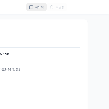
피드백
로딩중
6290
7-02-01 적용)