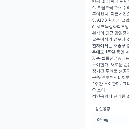
반응 및 의학적 판단
4. 크립토콕쿠스 수막
투여한다. 치료기간은
5. AIDS 환자의 
6. 세포독성화학요법
환자의 진균 감염증에 
골수이식의 경우와 같
환자에게는 호중구 감소
후에도 1주일 동안 계
7. 손∙발톱진균증에는
투여한다. 새로운 손
장기간 투여로 성공적
무좀(족부백선), 체부
4주간 투여한다. 그러
○ 소아
성인용량에 근거한 소
성인용량
100 mg