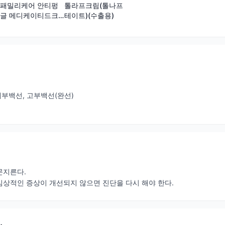
패밀리케어 안티펑
톨라프크림(톨나프
글 메디케이티드크
테이트)(수출용)
림(톨나프테이트)(수
출용)(수출명:Family
Care Antifungal
Medicated Cream
Tolnaftate Cream
USP 1%)
 체부백선, 고부백선(완선)
 문지른다.
상적인 증상이 개선되지 않으면 진단을 다시 해야 한다.