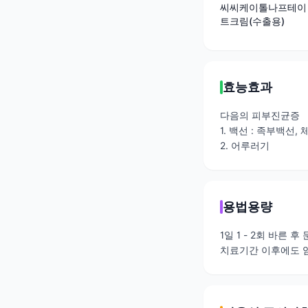
씨씨케이톨나프테이
트크림(수출용)
효능효과
다음의 피부진균증
1. 백선 : 족부백선,
2. 어루러기
용법용량
1일 1 - 2회 바른 후
치료기간 이후에도 임