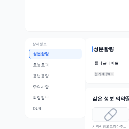
상세정보
성분함량
성분함량
톨나프테이트
효능효과
첨가제 (
8
)
용법용량
주의사항
외형정보
같은 성분 의약
DUR
시믹씨엠오코리아주식회사