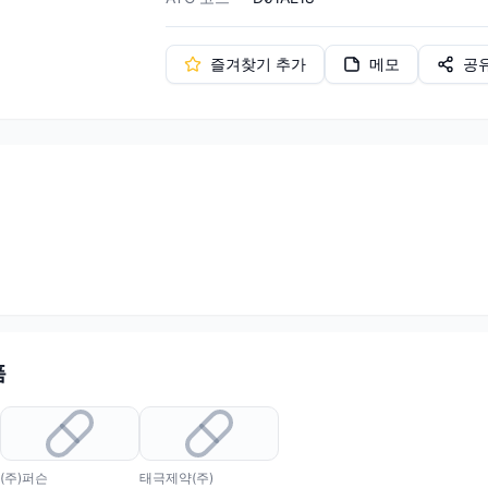
즐겨찾기 추가
메모
공
품
(주)퍼슨
태극제약(주)