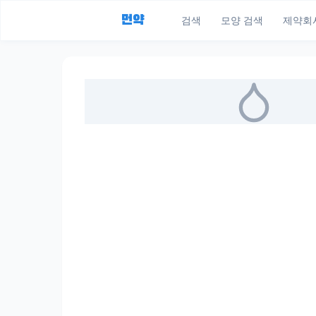
먼약
검색
모양 검색
제약회