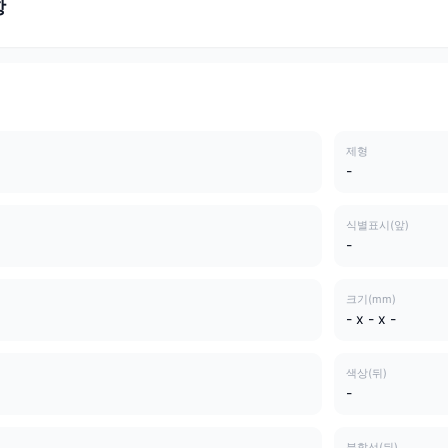
항
제형
-
식별표시(앞)
-
크기(mm)
- x - x -
색상(뒤)
-
분할선(뒤)