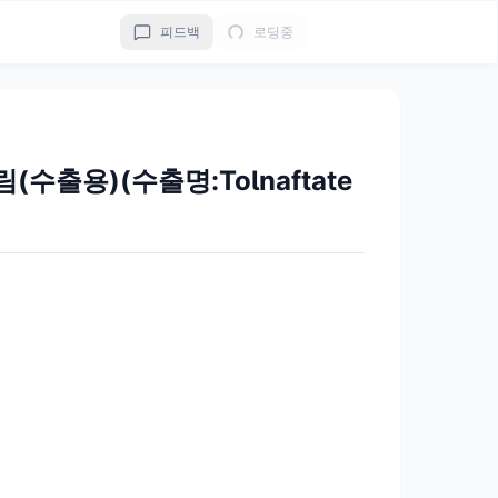
피드백
로딩중
출용)(수출명:Tolnaftate