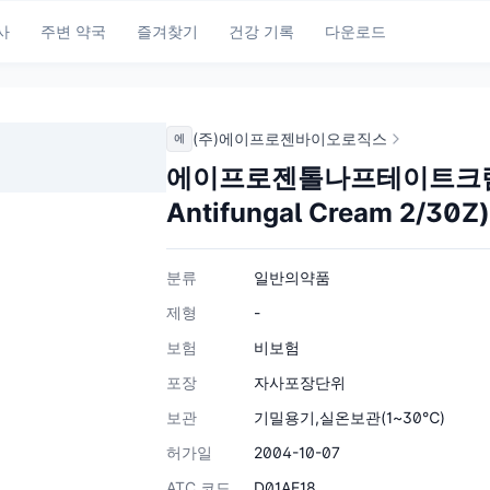
사
주변 약국
즐겨찾기
건강 기록
다운로드
(주)에이프로젠바이오로직스
에
에이프로젠톨나프테이트크림(수
Antifungal Cream 2/30Z)
분류
일반의약품
제형
-
보험
비보험
포장
자사포장단위
보관
기밀용기,실온보관(1~30℃)
허가일
2004-10-07
ATC 코드
D01AE18