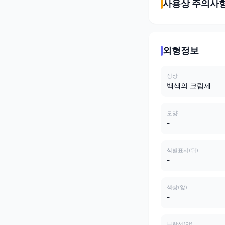
사용상 주의사
외형정보
성상
백색의 크림제
모양
-
식별표시(뒤)
-
색상(앞)
-
분할선(앞)