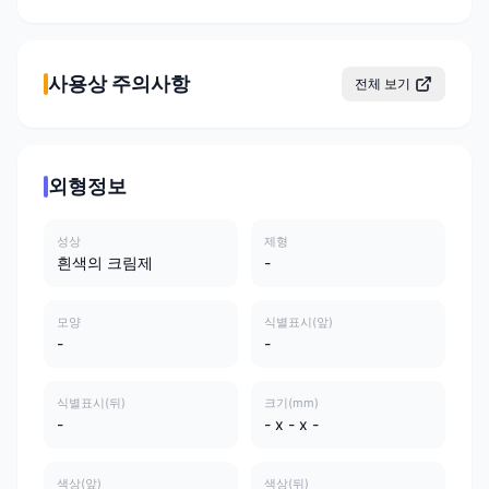
사용상 주의사항
전체 보기
외형정보
성상
제형
흰색의 크림제
-
모양
식별표시(앞)
-
-
식별표시(뒤)
크기(mm)
-
- x - x -
색상(앞)
색상(뒤)