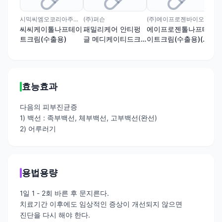
시믹씨엠오코리아주식회사
(주)퍼슨
(주)에이프로젠바이오로직스
씨씨케이톨나프테이
패밀리케어 안티펑
에이프로젠톨나프테
트크림(수출용)
글 메디케이티드크
이트크림(수출용)(수
림(톨나프테이트)(수
출명:Tolnaftate
출용)(수출명:Family
Antifungal Cream
Care Antifungal
2/30Z)
Medicated Cream
효능효과
Tolnaftate Cream
USP 1%)
다음의 피부진균증
1) 백선 : 족부백선, 체부백선, 고부백선(완선)
2) 어루러기
용법용량
1일 1 - 2회 바른 후 문지른다.
치료기간 이후에도 임상적인 증상이 개선되지 않으면
진단을 다시 해야 한다.