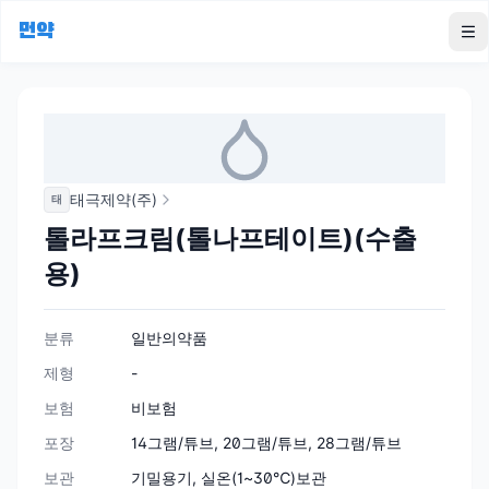
먼약
To
태극제약(주)
태
톨라프크림(톨나프테이트)(수출
용)
분류
일반의약품
제형
-
보험
비보험
포장
14그램/튜브, 20그램/튜브, 28그램/튜브
보관
기밀용기, 실온(1~30℃)보관