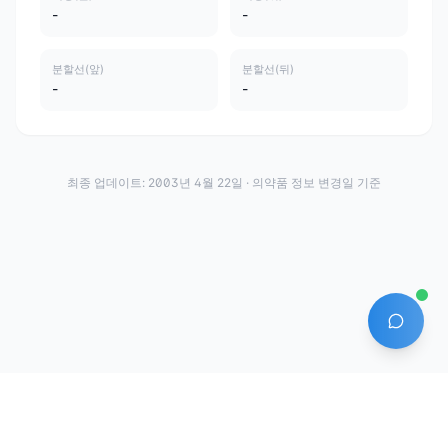
-
-
분할선(앞)
분할선(뒤)
-
-
최종 업데이트:
2003년 4월 22일
· 의약품 정보 변경일 기준
AI 에
·
·
이용약관
개인정보처리방침
About
전화번호: 070-7761-8763 | 주소: 경기도 안산시 상록구 수인로 628-16