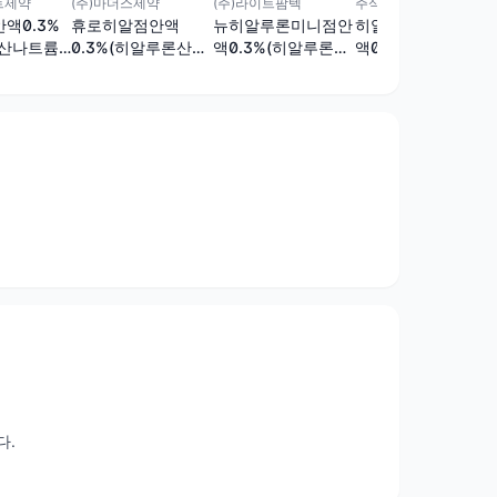
트제약
(주)마더스제약
(주)라이트팜텍
주식회사제뉴원사이언스
액0.3%
휴로히알점안액
뉴히알루론미니점안
히알미니-아이점안
산나트륨)
0.3%(히알루론산나
액0.3%(히알루론산
액0.15%(히알루론산
트륨)(1회용)
나트륨)(1회용)
나트륨)(1회용), 히알
미니-아이점안액
0.15%(히알루론산나
트륨)
다.