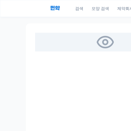
먼약
검색
모양 검색
제약회