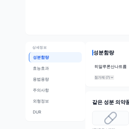
상세정보
성분함량
성분함량
히알루론산나트륨
효능효과
첨가제 (
7
)
용법용량
주의사항
외형정보
같은 성분 의약
DUR