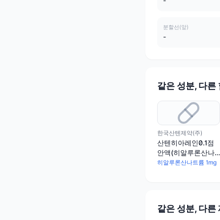
-
분할선(앞)
-
같은 성분, 다른
한국산텐제약(주)
산텐히아레인0.1점
안액(히알루론산나
트륨)
히알루론산나트륨 1mg
같은 성분, 다른