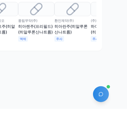
비오
풍림무약(주)
환인제약(주)
(주)유앤생명과학
트주(히알
히아렌주(프리필드)
히아란주(히알루론
하이루주(프리필드)
륨)
(히알루론산나트륨)
산나트륨)
(히알루론산나트륨)
액제
주사
주사
AI 에이전트