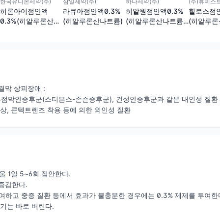
한국유니온제약(주)
삼일제약(주)
하나제약(주)
(주)휴비스
히론아이점안액
라큐아점안액0.3%
히알원점안액0.3%
힐로스점안
0.3%(히알루론산나
(히알루론산나트륨)
(히알루론산나트륨)
(히알루론
트륨)(1회용)
(1회용)
(1회용)
결막 상피장애 :
피부점막안증후군(스티븐스-존슨증후군), 건성안증후군과 같은 내인성 질환
 외상, 콘텍트렌즈 착용 등에 의한 외인성 질환
 1방울 1일 5~6회 점안한다.
증감한다.
 투여하고 중증 질환 등에서 효과가 불충분한 경우에는 0.3% 제제를 투여한
용기는 바로 버린다.