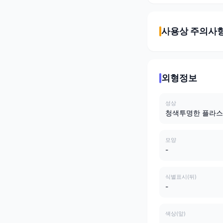
사용상 주의사
외형정보
성상
청색투명한 플라스
모양
-
식별표시(뒤)
-
색상(앞)