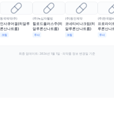
동국제약(주)
(주)녹십자웰빙
(주)동인제약
(주)한국팜
인사큐어겔(히알루
힐로드플러스주(히
코네티비나크림(히
프로라이
론산나트륨)
알루론산나트륨)
알루론산나트륨)
루론산나트
크림
주사
크림
주사
최종 업데이트:
2026년 1월 1일
· 의약품 정보 변경일 기준
·
·
이용약관
개인정보처리방침
About