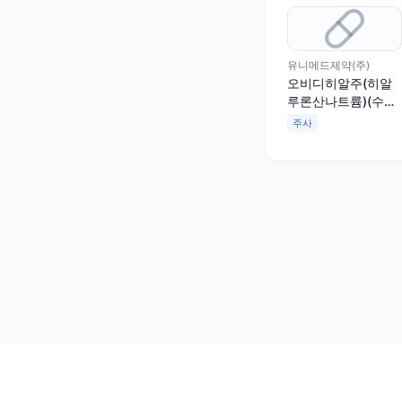
유니메드제약(주)
오비디히알주(히알
루론산나트륨)(수출
용)
주사