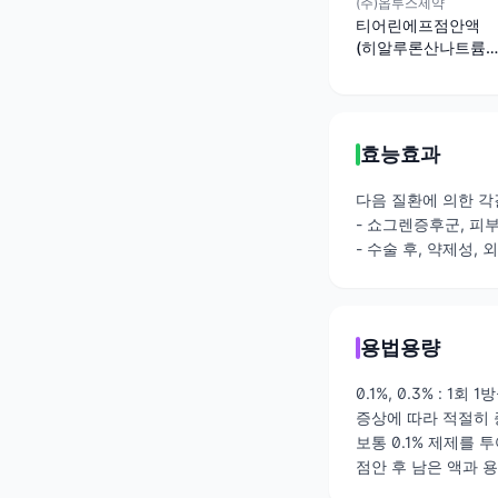
(주)옵투스제약
티어린에프점안액
(히알루론산나트륨)
(1회용)(수출용)
효능효과
다음 질환에 의한 각
- 쇼그렌증후군, 
- 수술 후, 약제성,
용법용량
0.1%, 0.3% : 1회
증상에 따라 적절히 
보통 0.1% 제제를
점안 후 남은 액과 