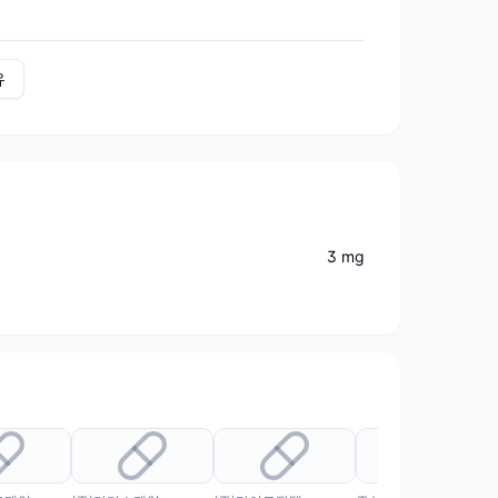
유
3 mg