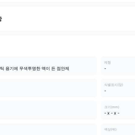
항
제형
틱 용기에 무색투명한 액이 든 점안제
-
식별표시(앞)
-
크기(mm)
- x - x -
색상(뒤)