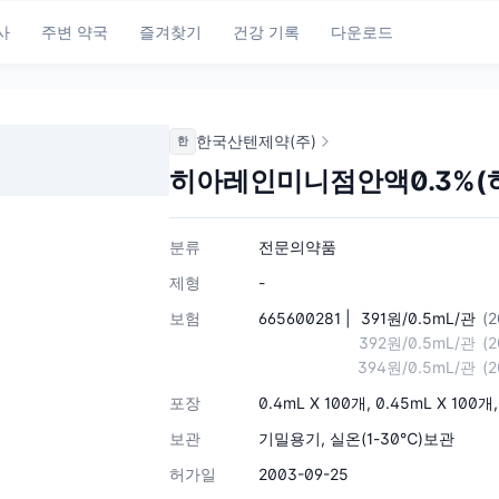
사
주변 약국
즐겨찾기
건강 기록
다운로드
한국산텐제약(주)
한
히아레인미니점안액0.3%(
분류
전문의약품
제형
-
보험
665600281 |
391원/0.5mL/관
(
392원/0.5mL/관
(
394원/0.5mL/관
(
포장
0.4mL X 100개, 0.45mL X 100개,
보관
기밀용기, 실온(1-30℃)보관
허가일
2003-09-25