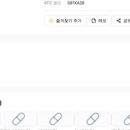
ATC 코드
S01XA20
즐겨찾기 추가
메모
공
품