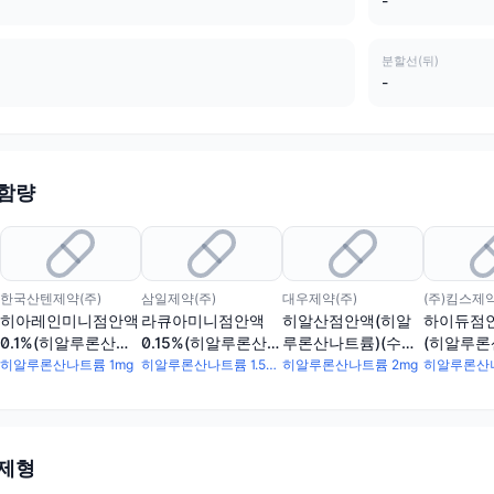
-
분할선(뒤)
-
 함량
한국산텐제약(주)
삼일제약(주)
대우제약(주)
(주)킴스제
히아레인미니점안액
라큐아미니점안액
히알산점안액(히알
하이듀점안
0.1%(히알루론산나
0.15%(히알루론산나
루론산나트륨)(수출
(히알루론
트륨)(1회용)
트륨)(1회용)
용), 히알산점안액
(1회용)(
히알루론산나트륨 1mg
히알루론산나트륨 1.5mg
히알루론산나트륨 2mg
(히알루론산나트륨)
(1회용)(수출용)
 제형