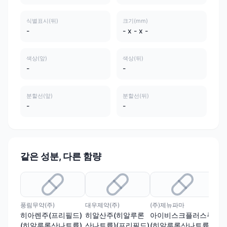
식별표시(뒤)
크기(mm)
-
- x - x -
색상(앞)
색상(뒤)
-
-
분할선(앞)
분할선(뒤)
-
-
같은 성분, 다른 함량
풍림무약(주)
대우제약(주)
(주)제뉴파마
이연
히아렌주(프리필드)
히알산주(히알루론
아이비스크플러스주
알
(히알루론산나트륨)
산나트륨)(프리필드)
(히알루론산나트륨)
알