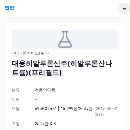
먼약
To
대웅바이오(주)
대
대웅히알루론산주(히알루론산나
트륨)(프리필드)
분류
전문의약품
제형
-
보험
694002431 |
15,299원/2mL/관
(2019-08-01
적용)
포장
2mL/관 X 3