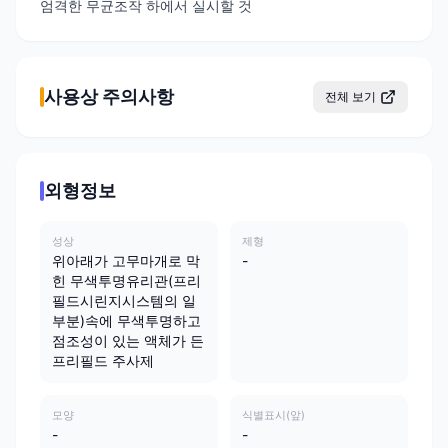
엄격한 무균조작 하에서 실시할 것
사용상 주의사항
전체 보기
외형정보
성상
제형
위아래가 고무마개로 막
-
힌 무색투명유리관(프리
필드시린지시스템의 일
부분)속에 무색투명하고
점조성이 있는 액체가 든
프리필드 주사제
모양
식별표시(앞)
-
-