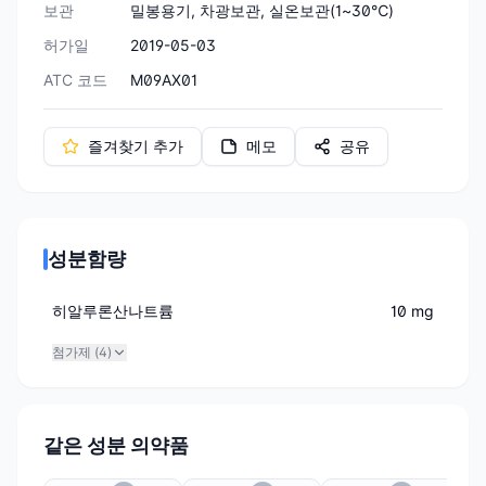
보관
밀봉용기, 차광보관, 실온보관(1~30℃)
허가일
2019-05-03
ATC 코드
M09AX01
즐겨찾기 추가
메모
공유
성분함량
히알루론산나트륨
10 mg
첨가제 (
4
)
같은 성분 의약품