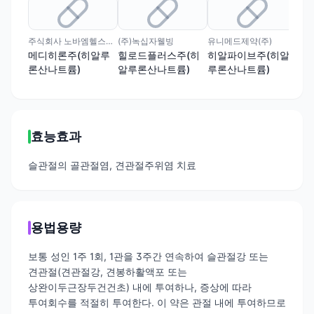
주식회사 노바엠헬스케어
(주)녹십자웰빙
유니메드제약(주)
(주
메디히론주(히알루
힐로드플러스주(히
히알파이브주(히알
힐
론산나트륨)
알루론산나트륨)
루론산나트륨)
산
효능효과
슬관절의 골관절염, 견관절주위염 치료
용법용량
보통 성인 1주 1회, 1관을 3주간 연속하여 슬관절강 또는
견관절(견관절강, 견봉하활액포 또는
상완이두근장두건건초) 내에 투여하나, 증상에 따라
투여회수를 적절히 투여한다. 이 약은 관절 내에 투여하므로