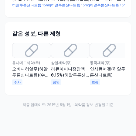
(프리필드)
리필
히알루론산나트륨 15mg
히알루론산나트륨 15mg
히알루론산나트륨 15mg
히알
같은 성분, 다른 제형
유니메드제약(주)
삼일제약(주)
동국제약(주)
대우
오비디히알주(히알
라큐아미니점안액
인사큐어겔(히알루
히
루론산나트륨)(수출
0.15%(히알루론산나
론산나트륨)
루
용)
트륨)(1회용)
용)
주사
점안
크림
점
(
(1
최종 업데이트:
2019년 8월 1일
· 의약품 정보 변경일 기준