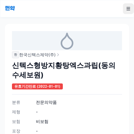
먼약
To
한국신텍스제약(주)
한
신텍스형방지황탕엑스과립(동의
수세보원)
유효기간만료
(2022-01-01)
분류
전문의약품
제형
-
보험
비보험
포장
-