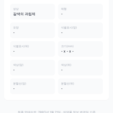
성상
제형
갈색의 과립제
-
모양
식별표시(앞)
-
-
식별표시(뒤)
크기(mm)
-
- x - x -
색상(앞)
색상(뒤)
-
-
분할선(앞)
분할선(뒤)
-
-
최종 업데이트:
2003년 1월 21일
· 의약품 정보 변경일 기준