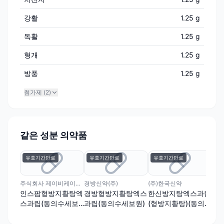
강활
1.25 g
독활
1.25 g
형개
1.25 g
방풍
1.25 g
첨가제 (
2
)
같은 성분 의약품
유효기간만료
유효기간만료
유효기간만료
유
주식회사 제이비케이파마슈티컬
경방신약(주)
(주)한국신약
한중
인스팜형방지황탕엑
경방형방지황탕엑스
한신방지탕엑스과립
형
스과립(동의수세보
과립(동의수세보원)
(형방지황탕)(동의수
방
원)
세보원)
보원