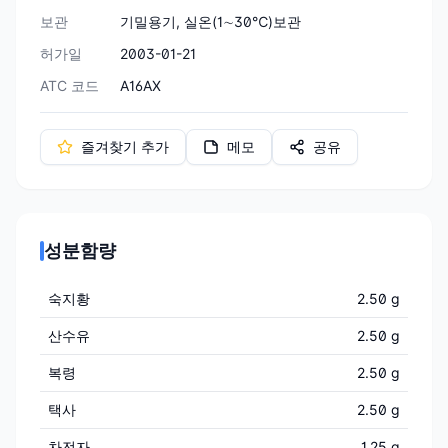
보관
기밀용기, 실온(1∼30℃)보관
허가일
2003-01-21
ATC 코드
A16AX
즐겨찾기 추가
메모
공유
성분함량
숙지황
2.50 g
산수유
2.50 g
복령
2.50 g
택사
2.50 g
차전자
1.25 g