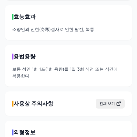
효능효과
소양인의 신한(身寒)설사로 인한 탈진, 복통
용법용량
보통 성인 1회 1포(1회 용량)를 1일 3회 식전 또는 식간에
복용한다.
사용상 주의사항
전체 보기
외형정보