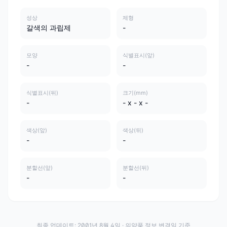
성상
제형
갈색의 과립제
-
모양
식별표시(앞)
-
-
식별표시(뒤)
크기(mm)
-
- x - x -
색상(앞)
색상(뒤)
-
-
분할선(앞)
분할선(뒤)
-
-
최종 업데이트:
2001년 8월 4일
· 의약품 정보 변경일 기준