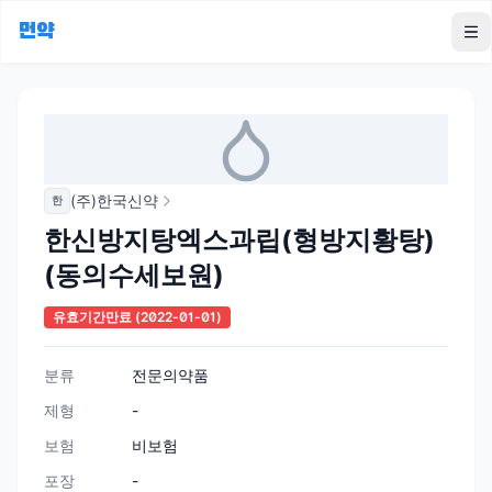
먼약
To
(주)한국신약
한
한신방지탕엑스과립(형방지황탕)
(동의수세보원)
유효기간만료
(2022-01-01)
분류
전문의약품
제형
-
보험
비보험
포장
-