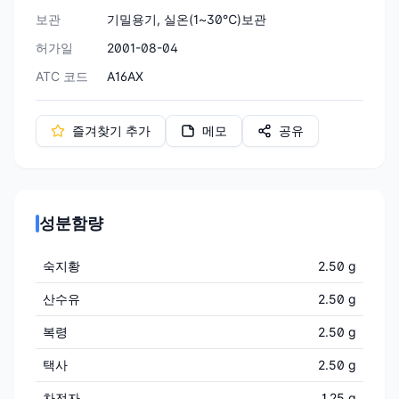
보관
기밀용기, 실온(1~30℃)보관
허가일
2001-08-04
ATC 코드
A16AX
즐겨찾기 추가
메모
공유
성분함량
숙지황
2.50 g
산수유
2.50 g
복령
2.50 g
택사
2.50 g
차전자
1.25 g