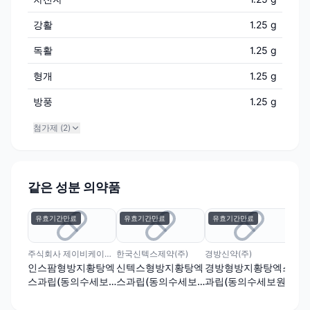
강활
1.25 g
독활
1.25 g
형개
1.25 g
방풍
1.25 g
첨가제 (
2
)
같은 성분 의약품
유효기간만료
유효기간만료
유효기간만료
유
주식회사 제이비케이파마슈티컬
한국신텍스제약(주)
경방신약(주)
한중
인스팜형방지황탕엑
신텍스형방지황탕엑
경방형방지황탕엑스
형
스과립(동의수세보
스과립(동의수세보
과립(동의수세보원)
방
원)
원)
보원