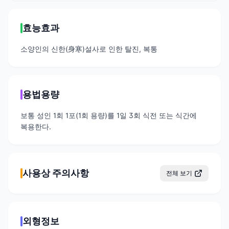
효능효과
소양인의 신한(身寒)설사로 인한 탈진, 복통
용법용량
보통 성인 1회 1포(1회 용량)를 1일 3회 식전 또는 식간에
복용한다.
사용상 주의사항
전체 보기
외형정보