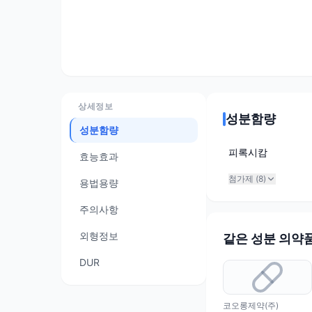
상세정보
성분함량
성분함량
피록시캄
효능효과
첨가제 (
8
)
용법용량
주의사항
외형정보
같은 성분 의약
DUR
코오롱제약(주)