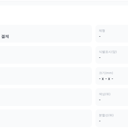
제형
 겔제
-
식별표시(앞)
-
크기(mm)
- x - x -
색상(뒤)
-
분할선(뒤)
-