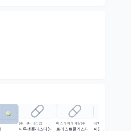
(주)티디에스팜
에스케이케미칼(주)
대화제약(주)
피록센플라스타(피
트라스트플라스타
피알탑플라스타(피
마