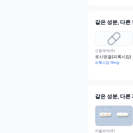
같은 성분, 다른
신풍제약(주)
로시덴겔(피록시캄)
피록시캄 10mg
같은 성분, 다른
지엘파마(주)