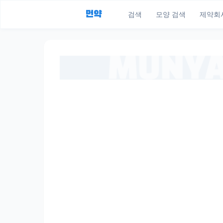
먼약
검색
모양 검색
제약회