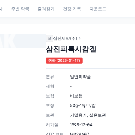
사
주변 약국
즐겨찾기
건강 기록
다운로드
삼진제약(주)
삼
삼진피록시캄겔
취하
(2025-01-17)
분류
일반의약품
제형
-
보험
비보험
포장
50g-1튜브/갑
보관
기밀용기, 실온보관
허가일
1998-12-04
ATC 코드
M02AA07