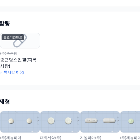
 함량
유효기간만료
(주)종근당
종근당스킨겔(피록
시캄)
피록시캄 0.5g
 제형
(주)제뉴파마
대화제약(주)
지엘파마(주)
(주)제뉴파