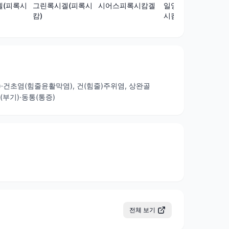
겔(피록시
그린록시겔(피록시
시어스피록시캄겔
일양피록시겔(피록
캄)
시캄)
)·건초염(힘줄윤활막염), 건(힘줄)주위염, 상완골
(부기)·동통(통증)
전체 보기