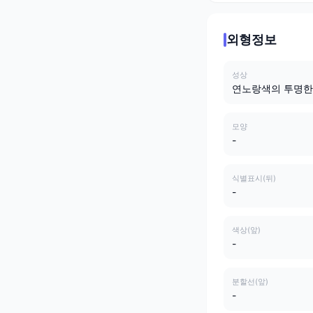
외형정보
성상
연노랑색의 투명한
모양
-
식별표시(뒤)
-
색상(앞)
-
분할선(앞)
-