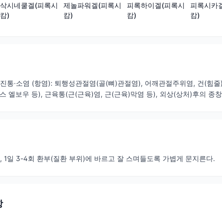
삭시네쿨겔(피록시
제놀파워겔(피록시
피록하이겔(피록시
피록시카
캄)
캄)
캄)
캄)
진통·소염 (항염): 퇴행성관절염(골(뼈)관절염), 어깨관절주위염, 건(힘줄
 엘보우 등), 근육통(근(근육)염, 근(근육)막염 등), 외상(상처)후의 종창
cm), 1일 3-4회 환부(질환 부위)에 바르고 잘 스며들도록 가볍게 문지른다.
항