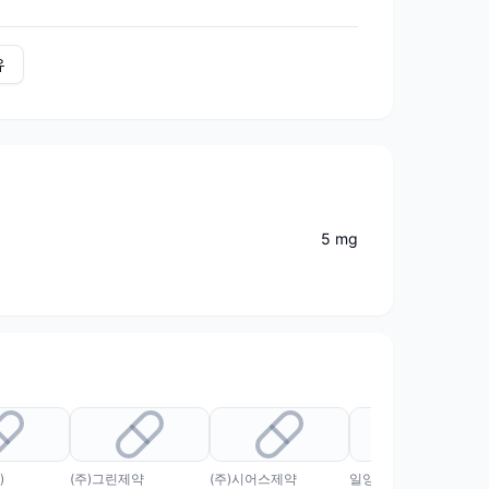
유
5 mg
)
(주)그린제약
(주)시어스제약
일양약품(주)