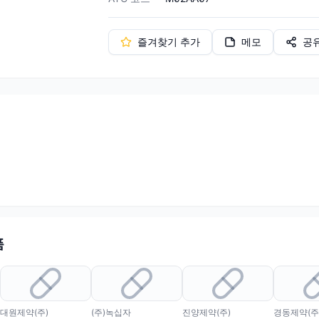
즐겨찾기 추가
메모
공
품
대원제약(주)
(주)녹십자
진양제약(주)
경동제약(주