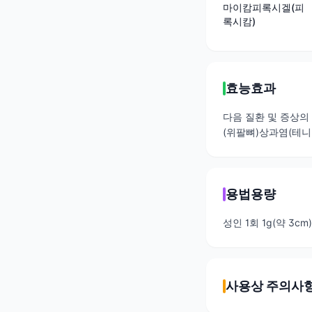
마이캄피록시겔(피
록시캄)
효능효과
다음 질환 및 증상의 
(위팔뼈)상과염(테니스
용법용량
성인 1회 1g(약 3
사용상 주의사