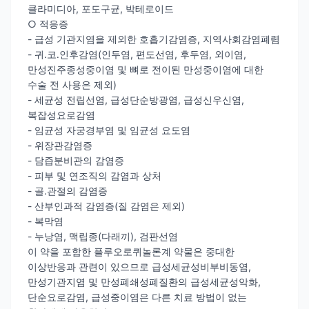
클라미디아, 포도구균, 박테로이드
○ 적응증
- 급성 기관지염을 제외한 호흡기감염증, 지역사회감염폐렴
- 귀․코․인후감염(인두염, 편도선염, 후두염, 외이염,
만성진주종성중이염 및 뼈로 전이된 만성중이염에 대한
수술 전 사용은 제외)
- 세균성 전립선염, 급성단순방광염, 급성신우신염,
복잡성요로감염
- 임균성 자궁경부염 및 임균성 요도염
- 위장관감염증
- 담즙분비관의 감염증
- 피부 및 연조직의 감염과 상처
- 골․관절의 감염증
- 산부인과적 감염증(질 감염은 제외)
- 복막염
- 누낭염, 맥립종(다래끼), 검판선염
이 약을 포함한 플루오로퀴놀론계 약물은 중대한
이상반응과 관련이 있으므로 급성세균성비부비동염,
만성기관지염 및 만성폐쇄성폐질환의 급성세균성악화,
단순요로감염, 급성중이염은 다른 치료 방법이 없는