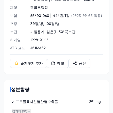
제형
필름코팅정
보험
656001060 |
444원/1정
(2023-09-05 적용)
포장
30정/병, 100정/병
보관
기밀용기, 실온(1~30℃)보관
허가일
1998-01-16
ATC 코드
J01MA02
즐겨찾기 추가
메모
공유
성분함량
시프로플록사신염산염수화물
291 mg
첨가제 (
10
)