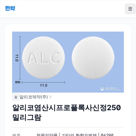
먼약
To
알리코제약(주)
알
알리코염산시프로플록사신정250
밀리그람
분류
전문의약품 | 기타의 화학요법제 | 06290