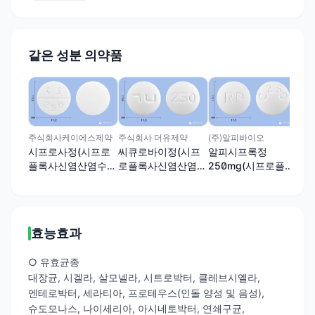
같은 성분 의약품
동국
시
그
신
주식회사케이에스제약
주식회사 더유제약
(주)알피바이오
시프로사정(시프로
씨큐로바이정(시프
알피시프록정
플록사신염산염수화
로플록사신염산염수
250mg(시프로플록
물)
화물)
사신염산염수화물)
효능효과
○ 유효균종
대장균, 시겔라, 살모넬라, 시트로박터, 클레브시엘라,
엔테로박터, 세라티아, 프로테우스(인돌 양성 및 음성),
슈도모나스, 나이세리아, 아시네토박터, 연쇄구균,