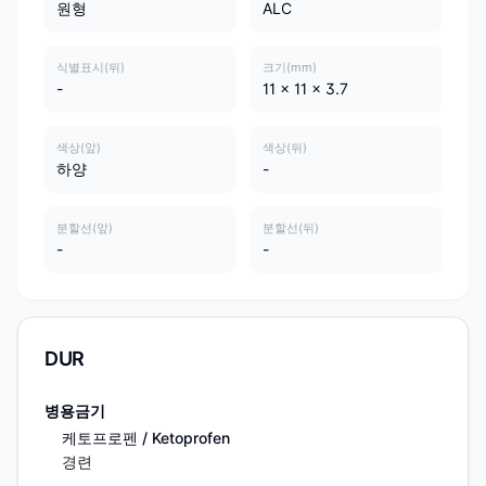
원형
ALC
식별표시(뒤)
크기(mm)
-
11 x 11 x 3.7
색상(앞)
색상(뒤)
하양
-
분할선(앞)
분할선(뒤)
-
-
DUR
병용금기
케토프로펜 / Ketoprofen
경련