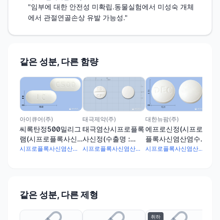
"임부에 대한 안전성 미확립.동물실험에서 미성숙 개체
에서 관절연골손상 유발 가능성."
같은 성분, 다른 함량
한국
씨
50
사
태극제약(주)
아이큐어(주)
대한뉴팜(주)
태극염산시프로플록
씨록탄정500밀리그
에프로신정(시프로
사신정(수출명 :
램(시프로플록사신
플록사신염산염수화
STACIPRO
염산염수화물)
물)
시프로플록사신염산염수화물 582mg
시프로플록사신염산염수화물 582mg
시프로플록사신염산염수화물 582mg
TABLET)
같은 성분, 다른 제형
취하