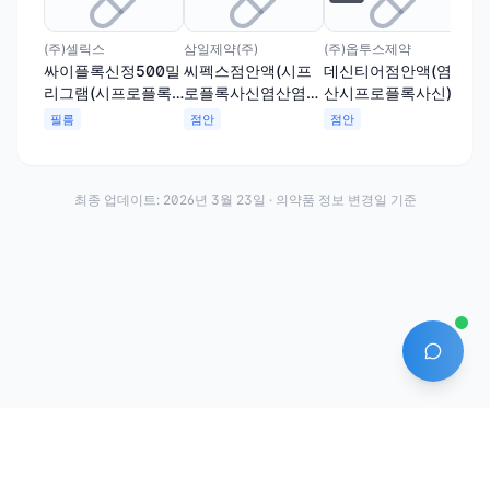
(주)셀릭스
삼일제약(주)
(주)옵투스제약
싸이플록신정500밀
씨펙스점안액(시프
데신티어점안액(염
리그램(시프로플록
로플록사신염산염수
산시프로플록사신)
사신염산염수화물)
화물)
(수출용)
필름
점안
점안
(수출용)
최종 업데이트:
2026년 3월 23일
· 의약품 정보 변경일 기준
AI 에
·
·
이용약관
개인정보처리방침
About
전화번호: 070-7761-8763 | 주소: 경기도 안산시 상록구 수인로 628-16