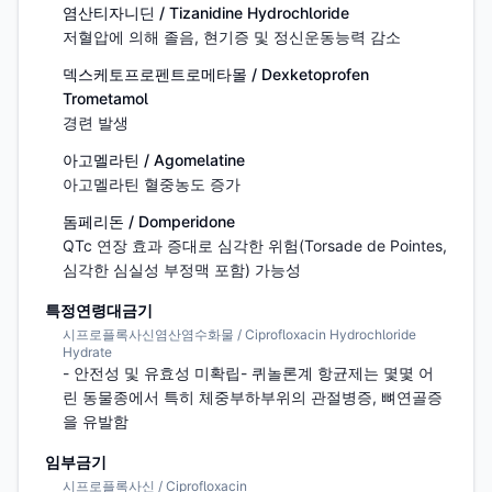
염산티자니딘 / Tizanidine Hydrochloride
저혈압에 의해 졸음, 현기증 및 정신운동능력 감소
덱스케토프로펜트로메타몰 / Dexketoprofen
Trometamol
경련 발생
아고멜라틴 / Agomelatine
아고멜라틴 혈중농도 증가
돔페리돈 / Domperidone
QTc 연장 효과 증대로 심각한 위험(Torsade de Pointes, 
심각한 심실성 부정맥 포함) 가능성
특정연령대금기
시프로플록사신염산염수화물 / Ciprofloxacin Hydrochloride
Hydrate
- 안전성 및 유효성 미확립- 퀴놀론계 항균제는 몇몇 어
린 동물종에서 특히 체중부하부위의 관절병증, 뼈연골증
을 유발함
임부금기
시프로플록사신 / Ciprofloxacin