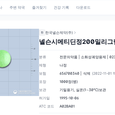
사
주변 약국
즐겨찾기
건강 기록
다운로드
한국넬슨제약(주)
한
넬슨시메티딘정200밀리그
분류
전문의약품 | 소화성궤양용제 | 02
제형
나정
보험
656700340 |
삭제
(2022-11-01
포장
1000정(병)
보관
기밀용기, 실온(1∼30℃)보관
허가일
1995-10-06
ATC 코드
A02BA01