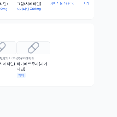
출명 :
티딘)
그람(시메티딘)
시메티딘 400mg
시메티딘 400mg
CIMEMEDICO,
00mg
시메티딘 300mg
CIMETIDINE TAB.
400mg)
외제약(주)
(주)유한양행
시메티딘)
타가메트주사(시메
티딘)
EDICOINJ.200mg,CIMETIDINEINJ.200mg)
액제