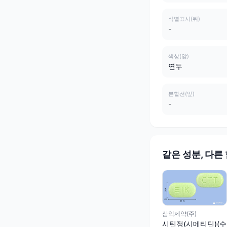
식별표시(뒤)
-
색상(앞)
연두
분할선(앞)
-
같은 성분, 다른
삼익제약(주)
시틴정(시메티딘)(수