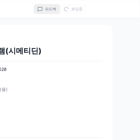
피드백
로딩중
램(시메티딘)
320
 적용)