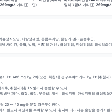
밀리그램(시메티딘)
200mg(
200mg(시메티딘)
딘)
, 역류성식도염, 재발성궤양, 문합부궤양, 졸링거-엘리슨증후군,
막병변(미란, 출혈, 발적, 부종)의 개선 : 급성위염, 만성위염의 급성악화기
로서 1회 400 mg 1일 2회(오전, 취침시) 경구투여하거나 1일 1회(취침시) 8
.
회(식후, 취침시)(총 1.6 g)까지 증량할 수 있다.
병변(미란, 출혈, 발적, 부종)의 개선 : 급성위염, 만성위염의 급성악화기 에는
 kg당 20 〜 40 mg을 분할 경구투여한다.
위해서 필요시 제산제를 투여할 수 있다. 환자에 따라서는 용량을 증가시킬