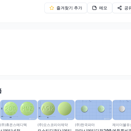
즐겨찾기 추가
메모
공
품
(주)한국파마
제이더블유신
(주)휴온스메디텍
(주)오스코리아제약
파마시메티딘정200
에취투비
시메티네정
오스티딘정(시메티