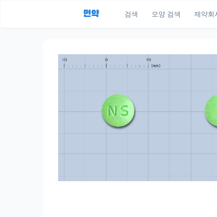
먼약
검색
모양 검색
제약회