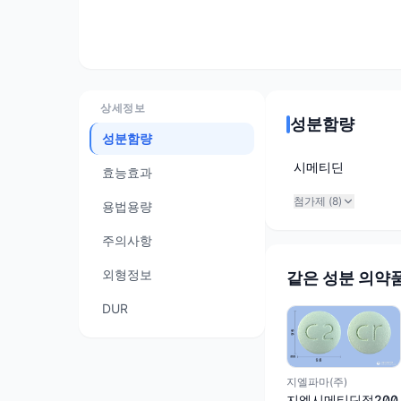
상세정보
성분함량
성분함량
시메티딘
효능효과
첨가제 (
8
)
용법용량
주의사항
외형정보
같은 성분 의약
DUR
지엘파마(주)
지엘시메티딘정200