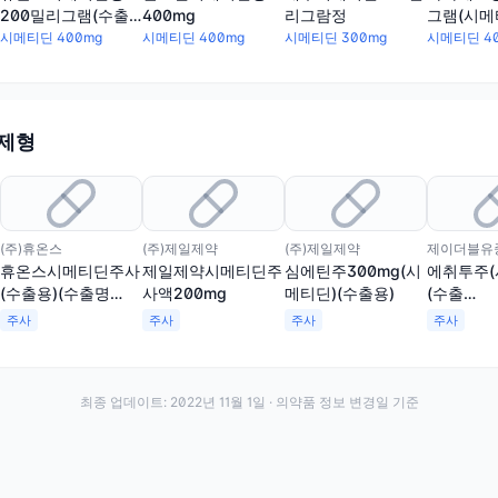
200밀리그램(수출
400mg
리그람정
그램(시메
명:TAGAMENTTab.200
시메티딘 400mg
시메티딘 400mg
시메티딘 300mg
시메티딘 4
밀리그램)
 제형
(주)휴온스
(주)제일제약
(주)제일제약
제이더블유중
휴온스시메티딘주사
제일제약시메티딘주
심에틴주300mg(시
에취투주(
(수출용)(수출명
사액200mg
메티딘)(수출용)
(수출
:KWANG MYUNG
명:CIMEM
주사
주사
주사
주사
CIMETIDINE
Injection)
최종 업데이트:
2022년 11월 1일
· 의약품 정보 변경일 기준