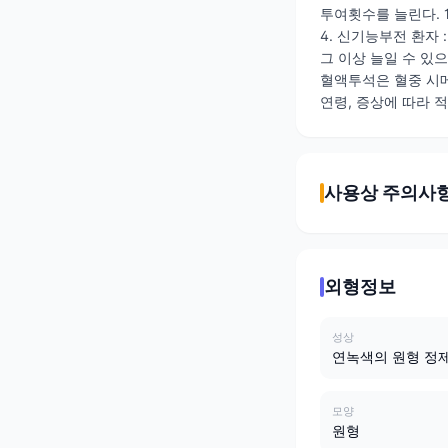
투여횟수를 늘린다. 1
4. 신기능부전 환자 
그 이상 늘일 수 있
혈액투석은 혈중 시메
연령, 증상에 따라 
사용상 주의사
외형정보
성상
연녹색의 원형 정
모양
원형