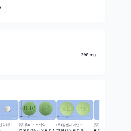
유
200 mg
약(주)
(주)경보제약
(주)휴비스트제약
(주)팜젠사이언스
정
씨엠티정(시메티딘)
휴메틴정(시메티딘)
팜젠시메티딘정