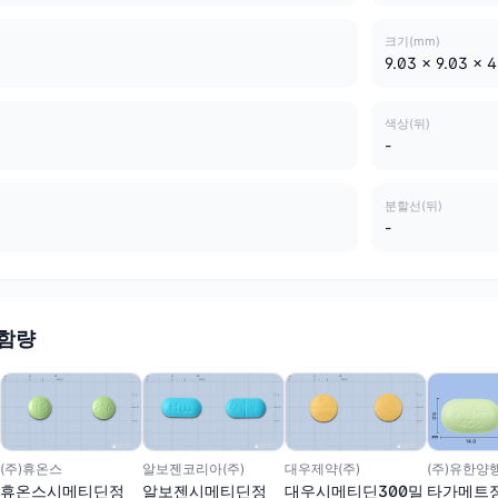
크기(mm)
9.03 x 9.03 x 
색상(뒤)
-
분할선(뒤)
-
 함량
(주)휴온스
알보젠코리아(주)
대우제약(주)
(주)유한양
휴온스시메티딘정
알보젠시메티딘정
대우시메티딘300밀
타가메트정