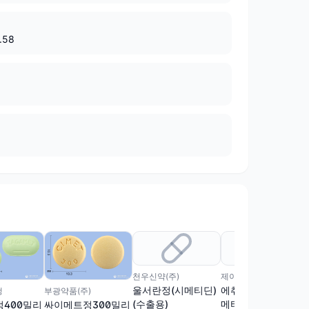
4.58
천우신약(주)
제이더블유중외제약(주)
울서란정(시메티딘)
에취투정400mg(시
행
부광약품(주)
(수출용)
메티딘)(수출용, 수
400밀리
싸이메트정300밀리