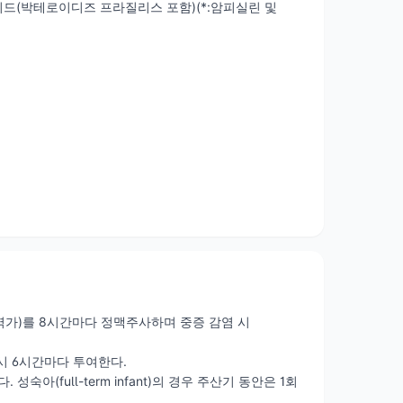
이드(박테로이디즈 프라질리스 포함)(*:암피실린 및
g(역가)를 8시간마다 정맥주사하며 중증 감염 시
 시 6시간마다 투여한다.
성숙아(full-term infant)의 경우 주산기 동안은 1회