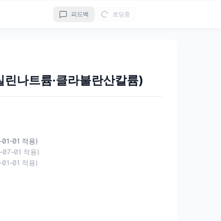
피드백
로딩중
실린나트륨·클라불란산칼륨)
-01-01 적용)
-07-01 적용)
-01-01 적용)