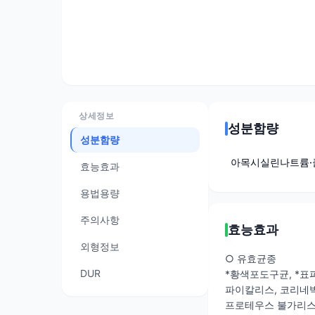
상세정보
성분함량
성분함량
아목시실린나트륨
효능효과
용법용량
주의사항
효능효과
외형정보
○ 유효균종
DUR
*황색포도구균, *표
파이칼리스, 코리네박
프로테우스 불가리스,