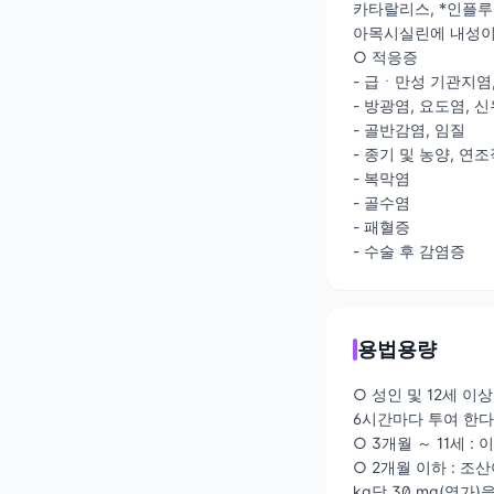
카타랄리스, *인플루
아목시실린에 내성이
○ 적응증
- 급ㆍ만성 기관지염,
- 방광염, 요도염, 
- 골반감염, 임질
- 종기 및 농양, 연
- 복막염
- 골수염
- 패혈증
- 수술 후 감염증
용법용량
○ 성인 및 12세 
6시간마다 투여 한다
○ 3개월 ～ 11세 
○ 2개월 이하 : 조산
kg당 30 mg(역