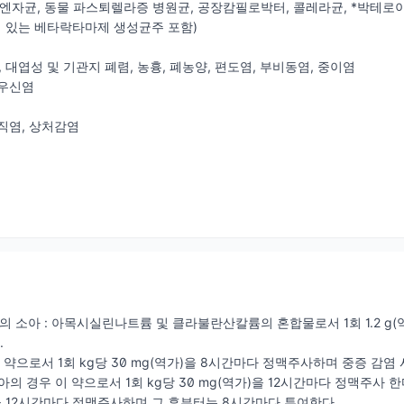
엔자균, 동물 파스퇴렐라증 병원균, 공장캄필로박터, 콜레라균, *박테로
 있는 베타락타마제 생성균주 포함)
 대엽성 및 기관지 폐렴, 농흉, 폐농양, 편도염, 부비동염, 중이염
신우신염
조직염, 상처감염
이상의 소아 : 아목시실린나트륨 및 클라불란산칼륨의 혼합물로서 1회 1.2 
.
: 이 약으로서 1회 kg당 30 mg(역가)을 8시간마다 정맥주사하며 중증 감염
아의 경우 이 약으로서 1회 kg당 30 mg(역가)을 12시간마다 정맥주사 한다. 
가)을 12시간마다 정맥주사하며 그 후부터는 8시간마다 투여한다.