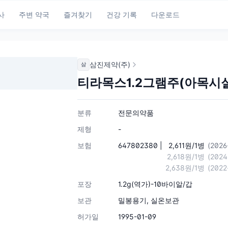
사
주변 약국
즐겨찾기
건강 기록
다운로드
삼진제약(주)
삼
티라목스1.2그램주(아목시
분류
전문의약품
제형
-
보험
647802380 |
2,611원/1병
(2026
2,618원/1병
(2024
2,638원/1병
(2022
포장
1.2g(역가)-10바이알/갑
보관
밀봉용기, 실온보관
허가일
1995-01-09