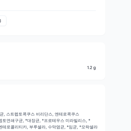
유
1.2 g
구균, 스트렙토콕쿠스 비리단스, 엔테로콕쿠스
토연쇄구균, *대장균, *프로테우스 미라빌리스, *
엔테로콜리티카, 부루셀라, 수막염균, *임균, *모락셀라