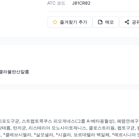
ATC 코드
J01CR02
즐겨찾기 추가
메모
공
·클라불란산칼륨
피포도구균, 스트렙토콕쿠스 피오게네스(그룹 A-베타용혈성), 폐렴연쇄
테륨, 탄저균, 리스테리아 모노사이토제니스, 클로스트리듐, 펩토구균, 펩
 *클레브시엘라, *살모넬라, *시겔라, 보르데텔라 백일해, *예르시니아 