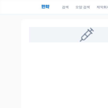
먼약
검색
모양 검색
제약회