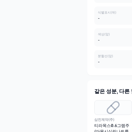
식별표시(뒤)
-
색상(앞)
-
분할선(앞)
-
같은 성분, 다른
삼진제약(주)
티라목스0.6그램주
(아목시실린나트륨·