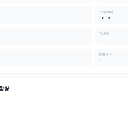
크기(mm)
- x - x -
색상(뒤)
-
분할선(뒤)
-
 함량