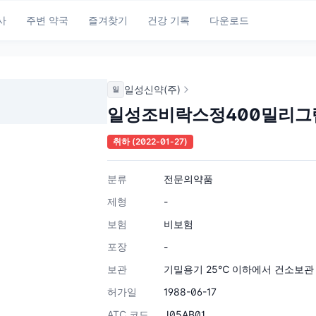
사
주변 약국
즐겨찾기
건강 기록
다운로드
일성신약(주)
일
일성조비락스정400밀리그
취하
(2022-01-27)
분류
전문의약품
제형
-
보험
비보험
포장
-
보관
기밀용기 25℃ 이하에서 건소보관
허가일
1988-06-17
ATC 코드
J05AB01