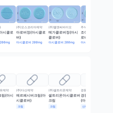
마
(주)오스코리아제약
(주)엘앤씨바이오
주식회사 더유제약
(아시클로
아로버정(아시클로
메가클로버정(아시
조이락스정(아시클
버)
클로버)
로버)
200mg
아시클로버 200mg
아시클로버 200mg
아시클로버 200mg
더유제약
(주)다산제약
(주)셀트리온제약
경동제약(주)
크림(아시
에르페시버크림(아
셀트리온아시클로버
경동아시클로버주
시클로버)
크림
(아시클로버)(수출
용)
크림
크림
산제