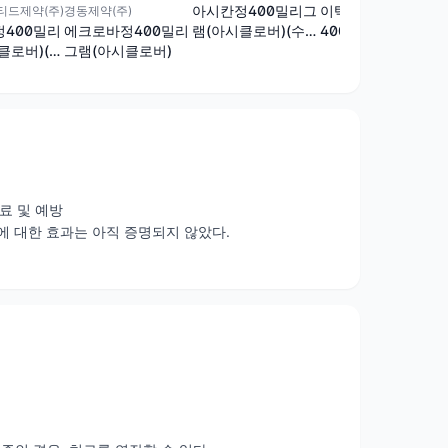
아시칸정400밀리그
이텍스아시클로버정
드제약(주)
경동제약(주)
램(아시클로버)(수출
400밀리그람(수출
400밀리
에크로바정400밀리
용)
용) (수출명:VIREX
클로버)(수
그램(아시클로버)
Tab. 400mg,
Aclovia Tab.
xTabs.400mg)
400mg)
료 및 예방
에 대한 효과는 아직 증명되지 않았다.