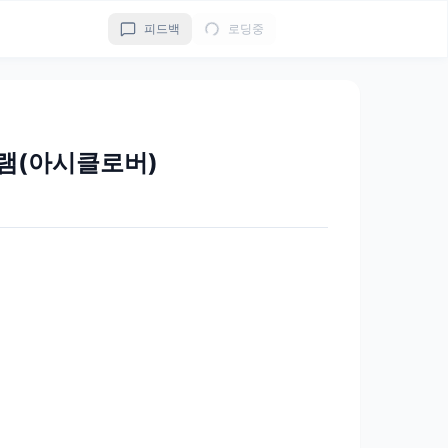
피드백
로딩중
램(아시클로버)