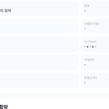
제형
의 정제
-
식별표시(앞)
-
크기(mm)
- x - x -
색상(뒤)
-
분할선(뒤)
-
 함량