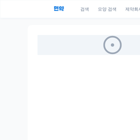
먼약
검색
모양 검색
제약회