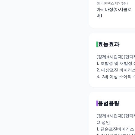
한국휴텍스제약(주)
아시바정(아시클로
버)
효능효과
(정제)(시럽제)(현탁
1. 초발성 및 재발
2. 대상포진 바이러
3. 2세 이상 소아의
용법용량
(정제)(시럽제)(현탁
○ 성인
1. 단순포진바이러스