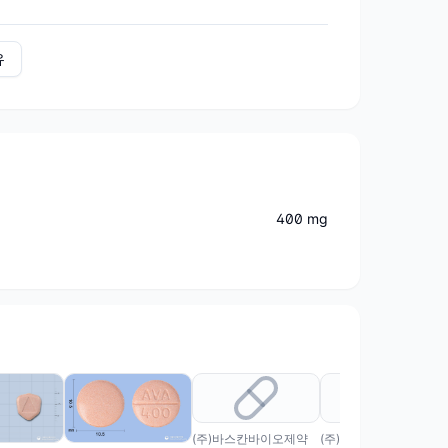
유
400 mg
(주)바스칸바이오제약
(주)테라젠이텍스