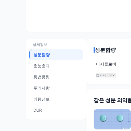
상세정보
성분함량
성분함량
아시클로버
효능효과
첨가제 (
5
)
용법용량
주의사항
외형정보
같은 성분 의약
DUR