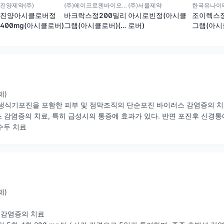
한국유나이티
진양제약(주)
(주)에이프로젠바이오로직스
(주)서울제약
조이렉스정
진양아시클로버정
바크락스정200밀리
아시로빈정(아시클
그램(아시
400mg(아시클로버)
그램(아시클로버)(수
로버)
출
출명: 바이러스탈정
명:Herpe
200밀리그램)
제)
성 생식기포진을 포함한 피부 및 점막조직의 단순포진 바이러스 감염증의 치
스 감염증의 치료, 특히 급성시의 통증에 효과가 있다. 반면 포진후 신경통
 수두 치료
제)
 감염증의 치료