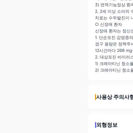
3) 면역기능정상 환
2. 2세 이상 소아의 
치료는 수두발진이 나
○ 신장애 환자
신장애 환자는 정신
1. 단순포진 감염증
경구 용량은 정맥주사
12시간마다 200 m
2. 대상포진 바이러
1) 크레아티닌 청소율
2) 크레아티닌 청소율
사용상 주의사
외형정보