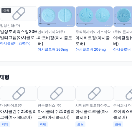
취하
일성신약(주)
일성조비락스정200
엔비케이제약(주)
주식회사케이에스제약
(주)이든파
밀리그램(아시클로
아크비정(아시클로
아시비르정(아시클
아비클정
버)
버)
로버)
버)
아시클로버 200mg
아시클로버 200mg
아시클로버 200mg
아시클로버 
 제형
대웅바이오(주)
한국코러스(주)
시믹씨엠오코리아주식회사
주식회사 
아시클린주250밀리
아시클러주250밀리
아시클로크림(아시
조이락스
그램(아시클로버)
그램(아시클로버)
클로버)
클로버)
액제
액제
크림
크림