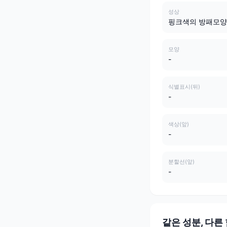
성상
핑크색의 방패모양
모양
-
식별표시(뒤)
-
색상(앞)
-
분할선(앞)
-
같은 성분, 다른