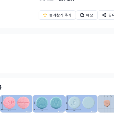
즐겨찾기 추가
메모
공
품