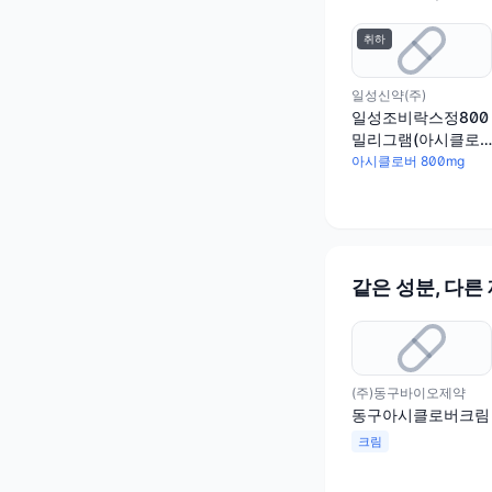
취하
일성신약(주)
일성조비락스정800
밀리그램(아시클로
버)
아시클로버 800mg
같은 성분, 다른
(주)동구바이오제약
동구아시클로버크림
크림