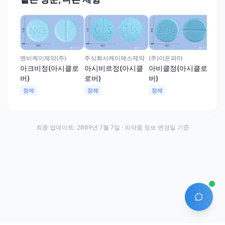
(주
아
버)
정
엔비케이제약(주)
주식회사케이에스제약
(주)이든파마
아크비정(아시클로
아시비르정(아시클
아비클정(아시클로
버)
로버)
버)
정제
정제
정제
최종 업데이트:
2009년 7월 7일
· 의약품 정보 변경일 기준
AI 에