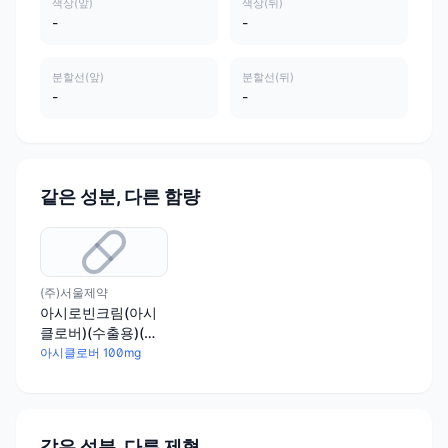
색상(앞)
색상(뒤)
-
-
분할선(앞)
분할선(뒤)
-
-
같은 성분, 다른 함량
(주)서울제약
아시로빈크림(아시
클로버)(수출용)(수
출명:아시클로버크
아시클로버 100mg
림,클로브락스크림)
같은 성분, 다른 제형