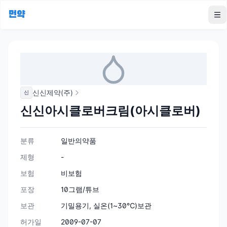
먼약
To
신신제약(주)
신
신신아시클로버크림(아시클로버)
분류
일반의약품
제형
-
보험
비보험
포장
10그램/튜브
보관
기밀용기, 실온(1~30℃)보관
허가일
2009-07-07