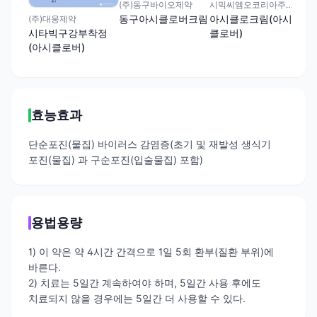
(주)동구바이오제약
시믹씨엠오코리아주식회사
주식
동구아시클로버크림
아시클로크림(아시
조
(주)대웅제약
클로버)
클로
시타빅구강부착정
(아시클로버)
효능효과
단순포진(물집) 바이러스 감염증(초기 및 재발성 생식기
포진(물집) 과 구순포진(입술물집) 포함)
용법용량
1) 이 약은 약 4시간 간격으로 1일 5회 환부(질환 부위)에
바른다.
2) 치료는 5일간 계속하여야 하며, 5일간 사용 후에도
치료되지 않을 경우에는 5일간 더 사용할 수 있다.