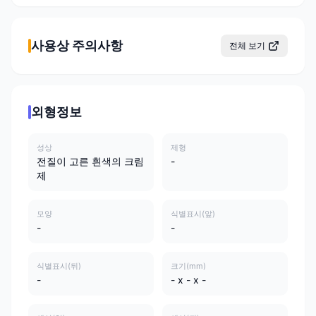
사용상 주의사항
전체 보기
외형정보
성상
제형
전질이 고른 흰색의 크림
-
제
모양
식별표시(앞)
-
-
식별표시(뒤)
크기(mm)
-
- x - x -