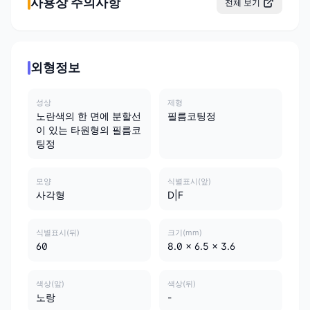
사용상 주의사항
전체 보기
외형정보
성상
제형
노란색의 한 면에 분할선
필름코팅정
이 있는 타원형의 필름코
팅정
모양
식별표시(앞)
사각형
D|F
식별표시(뒤)
크기(mm)
60
8.0 x 6.5 x 3.6
색상(앞)
색상(뒤)
노랑
-