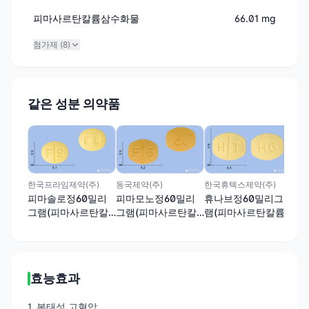
피마사르탄칼륨삼수화물
66.01 mg
첨가제 (
8
)
같은 성분 의약품
알리
알
램
삼
한국프라임제약(주)
동국제약(주)
한국휴텍스제약(주)
피마솔로정60밀리
피마모노정60밀리
휴나브정60밀리그
그램(피마사르탄칼
그램(피마사르탄칼
램(피마사르탄칼륨
륨삼수화물)
륨삼수화물)
삼수화물)
효능효과
1. 본태성 고혈압