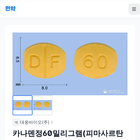
먼약
To
대웅바이오(주)
대
카나덴정60밀리그램(피마사르탄