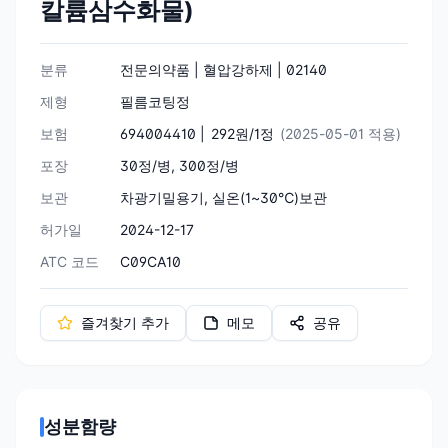
칼륨삼수화물)
분류
전문의약품 | 혈압강하제 | 02140
제형
필름코팅정
보험
694004410 |
292원/1정
(2025-05-01 적용)
포장
30정/병, 300정/병
보관
차광기밀용기, 실온(1~30℃)보관
허가일
2024-12-17
ATC 코드
C09CA10
즐겨찾기 추가
메모
공유
성분함량