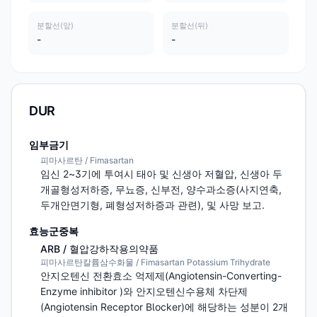
분할선(앞)
분할선(뒤)
-
-
DUR
임부금기
피마사르탄 / Fimasartan
임신 2~3기에 투여시 태아 및 신생아 저혈압, 신생아 두
개골형성저하증, 무뇨증, 신부전, 양수과소증(사지연축, 
두개안면기형, 폐형성저하증과 관련), 및 사망 보고.
효능군중복
ARB / 혈압강하작용의약품
피마사르탄칼륨삼수화물 / Fimasartan Potassium Trihydrate
안지오텐신 전환효소 억제제(Angiotensin-Converting-
Enzyme inhibitor )와 안지오텐신수용체 차단제
(Angiotensin Receptor Blocker)에 해당하는 성분이 2개 