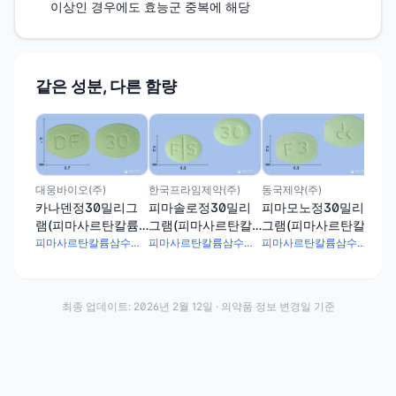
이상인 경우에도 효능군 중복에 해당
같은 성분, 다른 함량
한국
휴
램
삼
대웅바이오(주)
한국프라임제약(주)
동국제약(주)
카나덴정30밀리그
피마솔로정30밀리
피마모노정30밀리
램(피마사르탄칼륨
그램(피마사르탄칼
그램(피마사르탄칼
삼수화물)
륨삼수화물)
륨삼수화물)
피마사르탄칼륨삼수화물 33.005mg
피마사르탄칼륨삼수화물 33.005mg
피마사르탄칼륨삼수화물 33.005mg
최종 업데이트:
2026년 2월 12일
· 의약품 정보 변경일 기준