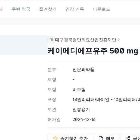
사
주변 약국
즐겨찾기
건강 기록
다운로드
대구경북첨단의료산업진흥재단
대
케이메디에프유주 500 mg
분류
전문의약품
제형
-
보험
비보험
포장
10밀리리터/바이알 - 10밀리리터
보관
밀봉용기
허가일
2024-12-16
즐겨찾기 추가
메모
공