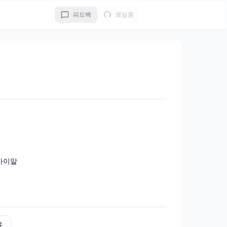
피드백
로딩중
/바이알
유