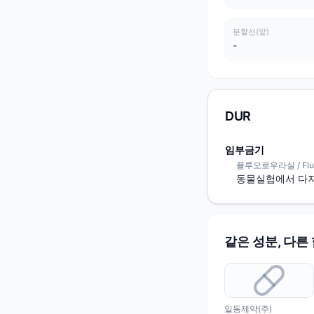
분할선(앞)
-
DUR
임부금기
플루오로우라실 / Fluor
동물실험에서 다지
같은 성분, 다른
일동제약(주)