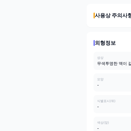
사용상 주의사
외형정보
성상
무색투명한 액이 
모양
-
식별표시(뒤)
-
색상(앞)
-