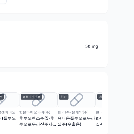
50 mg
료
유효기간만료
취하
취하
(주)에이프로젠바이오로직스
한올바이오파마(주)
한국유니온제약(주)
한국화이자제약(주)
림(플루오
후루오렉스주(5-후
유니온플루오로우라
화이자플루오로우라
루오로우라신주사
실주(수출용)
실주50mg/ml
액)