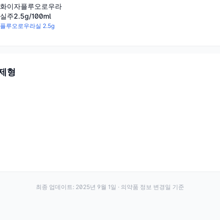
화이자플루오로우라
실주2.5g/100ml
플루오로우라실 2.5g
 제형
최종 업데이트:
2025년 9월 1일
· 의약품 정보 변경일 기준