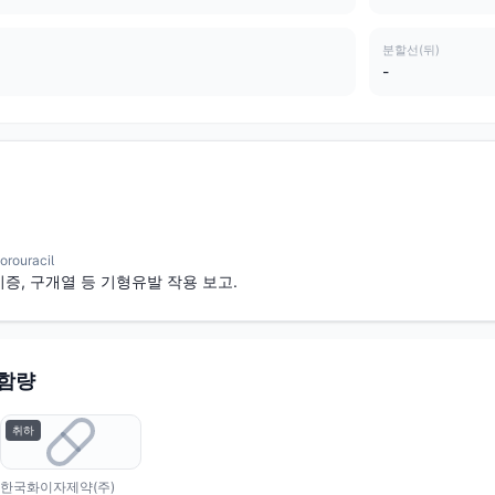
분할선(뒤)
-
ouracil
증, 구개열 등 기형유발 작용 보고.
 함량
취하
한국화이자제약(주)