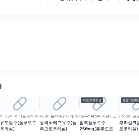
품
유효기간만료
유효기간만
한국유나이티드제약(주)
제이더블유중외제약(주)
대구경북첨단의료산업진흥재단
유토랄주(플루오로
중외5-에프유주(플
첨복플루오주
후라실크
우라실)
루오로우라실)
250mg(플루오로우
로우라실)
라실)