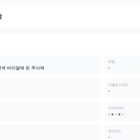
항
제형
갈색 바이알에 든 주사제
-
식별표시(앞)
-
크기(mm)
- x - x -
색상(뒤)
-