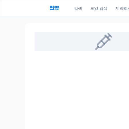
먼약
검색
모양 검색
제약회