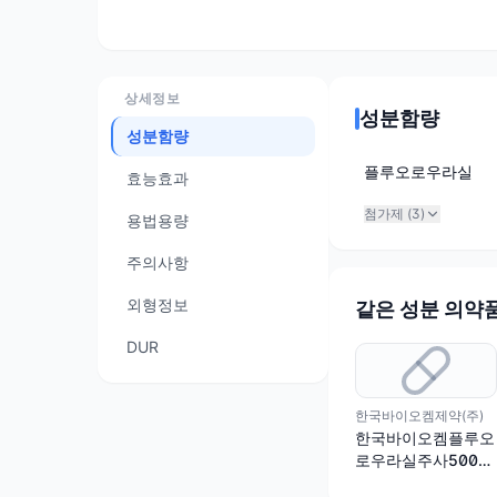
상세정보
성분함량
성분함량
플루오로우라실
효능효과
첨가제 (
3
)
용법용량
주의사항
외형정보
같은 성분 의약
DUR
한국바이오켐제약(주)
한국바이오켐플루오
로우라실주사500밀
리그램(수출용)