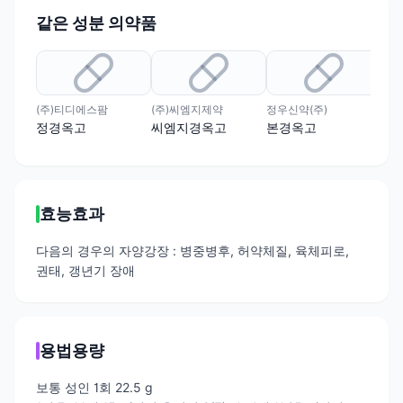
같은 성분 의약품
(주)티디에스팜
(주)씨엠지제약
정우신약(주)
(주
정경옥고
씨엠지경옥고
본경옥고
녹
효능효과
다음의 경우의 자양강장 : 병중병후, 허약체질, 육체피로,
권태, 갱년기 장애
용법용량
보통 성인 1회 22.5 g