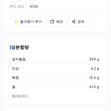
ATC 코드
A13A
즐겨찾기 추가
메모
공유
성분함량
생지황즙
39.9 g
인삼
6.2 g
복령
12.4 g
꿀
41.5 g
첨가제 (
1
)