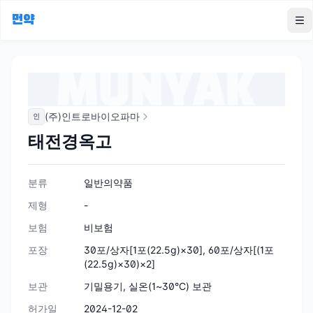
먼약
To
(주)인트로바이오파마
인
태전경옥고
분류
일반의약품
제형
-
보험
비보험
포장
30포/상자[1포(22.5g)×30], 60포/상자[(1포
(22.5g)×30)×2]
보관
기밀용기, 실온(1~30°C) 보관
허가일
2024-12-02