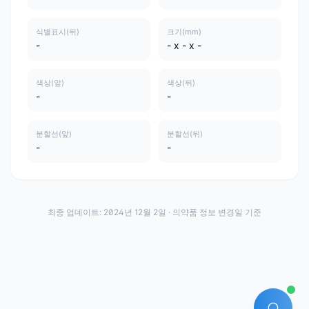
식별표시(뒤)
크기(mm)
-
- x - x -
색상(앞)
색상(뒤)
-
-
분할선(앞)
분할선(뒤)
-
-
최종 업데이트:
2024년 12월 2일
· 의약품 정보 변경일 기준