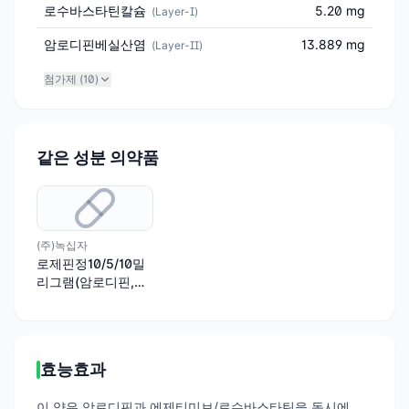
로수바스타틴칼슘
5.20 mg
(
Layer-I
)
암로디핀베실산염
13.889 mg
(
Layer-II
)
첨가제 (
10
)
같은 성분 의약품
(주)녹십자
로제핀정10/5/10밀
리그램(암로디핀,로
수바스타틴,에제티
미브)
효능효과
이 약은 암로디핀과 에제티미브/로수바스타틴을 동시에