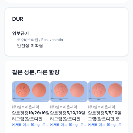
DUR
임부금기
로수바스타틴 / Rosuvastatin
안전성 미확립
같은 성분, 다른 함량
(주
암로
리
수
(주)셀트리온제약
(주)셀트리온제약
(주)셀트리온제약
미브
암로젯정10/20/10밀
암로젯정5/10/10밀
암로젯정5/5/10밀리
리그램(암로디핀,로
리그램(암로디핀,로
그램(암로디핀,로수
수바스타틴,에제티
수바스타틴,에제티
바스타틴,에제티미
에제티미브 10mg · 로수바스타틴칼슘 20.8mg · 암로디핀베실산염 13.889mg
에제티미브 10mg · 로수바스타틴칼슘 10.4mg · 암로디핀베실산염 6.944mg
에제티미브 10mg · 로수바스타틴칼슘 5.2mg · 암로디핀베실산염 6.944mg
미브)
미브)
브)