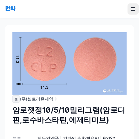
먼약
To
(주)셀트리온제약
셀
암로젯정10/5/10밀리그램(암로디
핀,로수바스타틴,에제티미브)
분류
전문의약품 | 기타의 순환계용약 | 02190