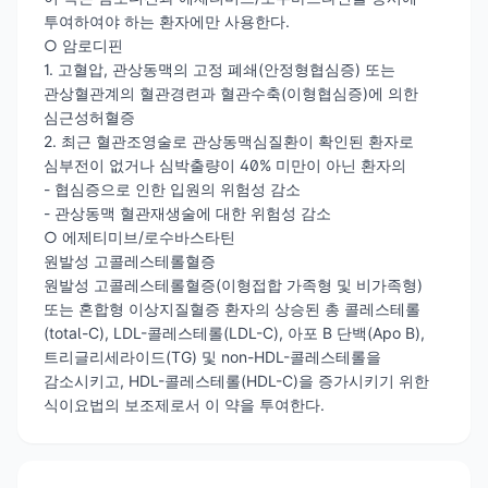
투여하여야 하는 환자에만 사용한다.
○ 암로디핀
1. 고혈압, 관상동맥의 고정 폐쇄(안정형협심증) 또는
관상혈관계의 혈관경련과 혈관수축(이형협심증)에 의한
심근성허혈증
2. 최근 혈관조영술로 관상동맥심질환이 확인된 환자로
심부전이 없거나 심박출량이 40% 미만이 아닌 환자의
- 협심증으로 인한 입원의 위험성 감소
- 관상동맥 혈관재생술에 대한 위험성 감소
○ 에제티미브/로수바스타틴
원발성 고콜레스테롤혈증
원발성 고콜레스테롤혈증(이형접합 가족형 및 비가족형)
또는 혼합형 이상지질혈증 환자의 상승된 총 콜레스테롤
(total-C), LDL-콜레스테롤(LDL-C), 아포 B 단백(Apo B),
트리글리세라이드(TG) 및 non-HDL-콜레스테롤을
감소시키고, HDL-콜레스테롤(HDL-C)을 증가시키기 위한
식이요법의 보조제로서 이 약을 투여한다.