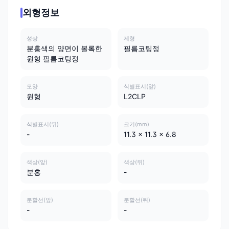
외형정보
성상
제형
분홍색의 양면이 볼록한
필름코팅정
원형 필름코팅정
모양
식별표시(앞)
원형
L2CLP
식별표시(뒤)
크기(mm)
-
11.3 x 11.3 x 6.8
색상(앞)
색상(뒤)
분홍
-
분할선(앞)
분할선(뒤)
-
-