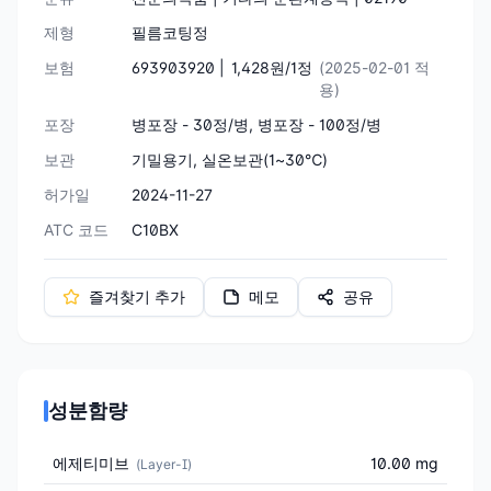
제형
필름코팅정
보험
693903920 |
1,428원/1정
(2025-02-01 적
용)
포장
병포장 - 30정/병, 병포장 - 100정/병
보관
기밀용기, 실온보관(1~30℃)
허가일
2024-11-27
ATC 코드
C10BX
즐겨찾기 추가
메모
공유
성분함량
에제티미브
10.00 mg
(
Layer-I
)