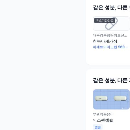
같은 성분, 다른
유효기간만료
대구경북첨단의료산업진흥재단
첨복아세카정
아세트아미노펜 500mg · 카페인무수물 50mg
같은 성분, 다른
부광약품(주)
익스펜캡슐
캡슐