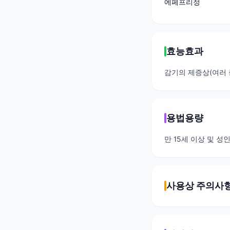
에페프리정
효능효과
감기의 제증상(여러 증
용법용량
만 15세 이상 및 성인
사용상 주의사