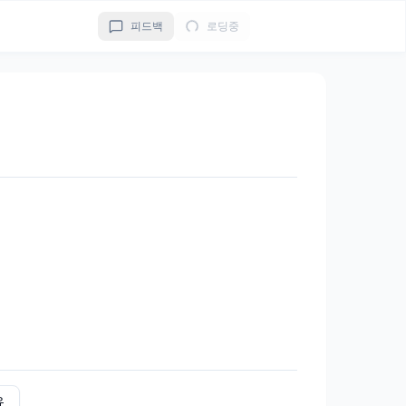
피드백
로딩중
유