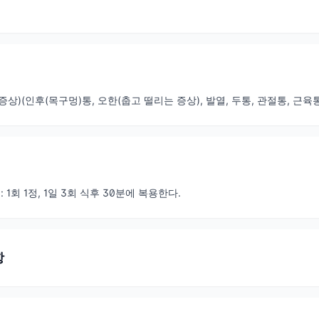
상)(인후(목구멍)통, 오한(춥고 떨리는 증상), 발열, 두통, 관절통, 근육
: 1회 1정, 1일 3회 식후 30분에 복용한다.
항