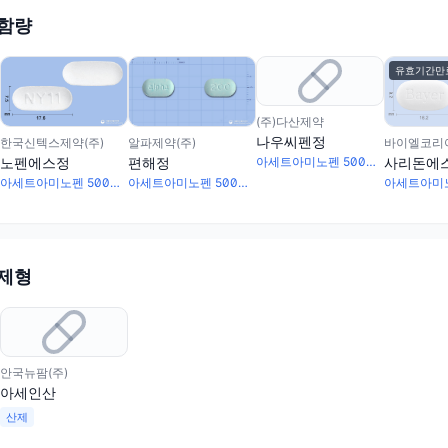
 함량
유효기간만
(주)다산제약
나우씨펜정
알파제약(주)
한국신텍스제약(주)
바이엘코리아
편해정
노펜에스정
사리돈에
아세트아미노펜 500mg · 카페인무수물 20mg
아세트아미노펜 500mg · 카페인무수물 65mg
아세트아미노펜 500mg · 카페인무수물 65mg
 제형
안국뉴팜(주)
아세인산
산제