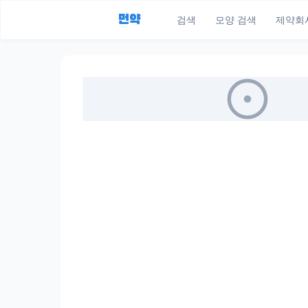
먼약
검색
모양 검색
제약회