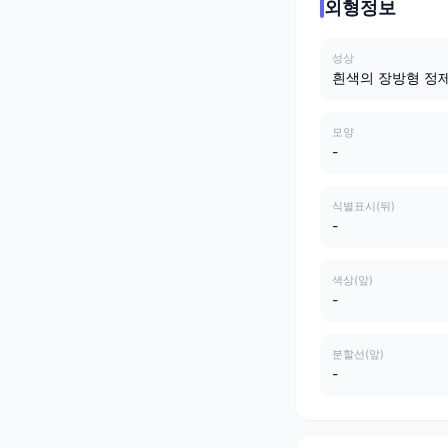
외형정보
성상
흰색의 장방형 정
모양
-
식별표시(뒤)
-
색상(앞)
-
분할선(앞)
-