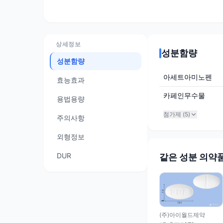
상세정보
성분함량
성분함량
아세트아미노펜
효능효과
카페인무수물
용법용량
첨가제 (
5
)
주의사항
외형정보
DUR
같은 성분 의약
(주)아이월드제약