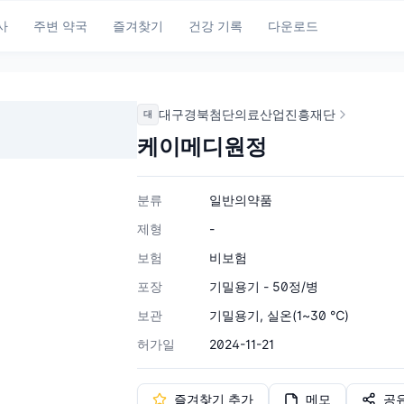
사
주변 약국
즐겨찾기
건강 기록
다운로드
대구경북첨단의료산업진흥재단
대
케이메디원정
분류
일반의약품
제형
-
보험
비보험
포장
기밀용기 - 50정/병
보관
기밀용기, 실온(1~30 ℃)
허가일
2024-11-21
즐겨찾기 추가
메모
공