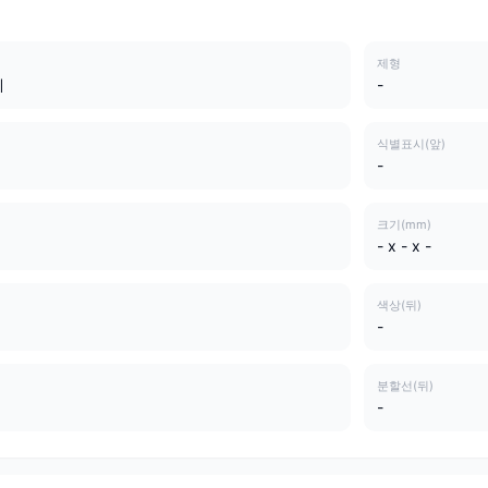
제형
제
-
식별표시(앞)
-
크기(mm)
- x - x -
색상(뒤)
-
분할선(뒤)
-