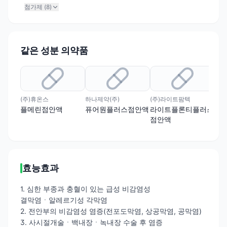
첨가제 (
8
)
같은 성분 의약품
(주)휴온스
하나제약(주)
(주)라이트팜텍
(주
플메린점안액
퓨어원플러스점안액
라이트플론티플러스
휴
점안액
효능효과
1. 심한 부종과 충혈이 있는 급성 비감염성
결막염ㆍ알레르기성 각막염
2. 전안부의 비감염성 염증(전포도막염, 상공막염, 공막염)
3. 사시절개술ㆍ백내장ㆍ녹내장 수술 후 염증