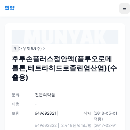
먼약
To
대우제약(주)
대
후루손플러스점안액(플루오로메
톨론,테트라히드로졸린염산염)(수
출용)
분류
전문의약품
제형
-
보험
649602821 |
삭제
(2018-03-01
적용)
649602822 |
2,448원/6mL/병
(2017-02-01