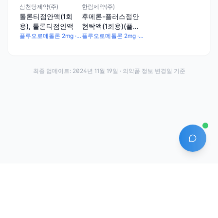
삼천당제약(주)
한림제약(주)
톨론티점안액(1회
후메론-플러스점안
용), 톨론티점안액
현탁액(1회용)(플루
오로메톨론,테트라
플루오로메톨론 2mg · 테트라히드로졸린염산염 0.5mg
플루오로메톨론 2mg · 테트라히드로졸린염산염 0.5mg
히드로졸린염산염),
후메론-플러스점안
현탁액(플루오로메
최종 업데이트:
2024년 11월 19일
· 의약품 정보 변경일 기준
톨론,테트라히드로
졸린염산염)
AI 에
·
·
이용약관
개인정보처리방침
About
전화번호: 070-7761-8763 | 주소: 경기도 안산시 상록구 수인로 628-16
상호: (주)약발 | 대표자: 신승호 | 사업자등록번호: 440-87-01611 | 통신판매업신고번
호: 제2020-경기안산-1331호