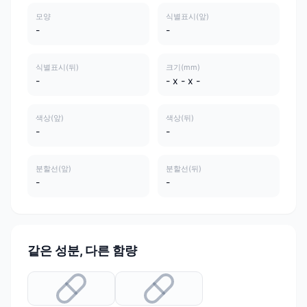
모양
식별표시(앞)
-
-
식별표시(뒤)
크기(mm)
-
- x - x -
색상(앞)
색상(뒤)
-
-
분할선(앞)
분할선(뒤)
-
-
같은 성분, 다른 함량