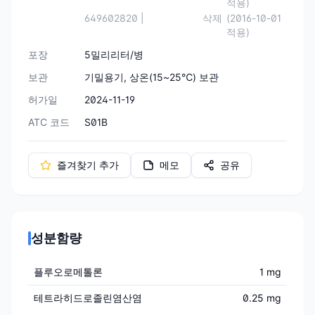
적용)
649602820 |
삭제
(2016-10-01
적용)
포장
5밀리리터/병
보관
기밀용기, 상온(15~25℃) 보관
허가일
2024-11-19
ATC 코드
S01B
즐겨찾기 추가
메모
공유
성분함량
플루오로메톨론
1 mg
테트라히드로졸린염산염
0.25 mg