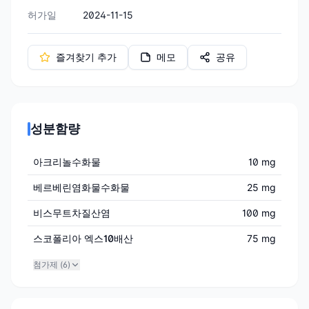
허가일
2024-11-15
즐겨찾기 추가
메모
공유
성분함량
아크리놀수화물
10 mg
베르베린염화물수화물
25 mg
비스무트차질산염
100 mg
스코폴리아 엑스10배산
75 mg
첨가제 (
6
)