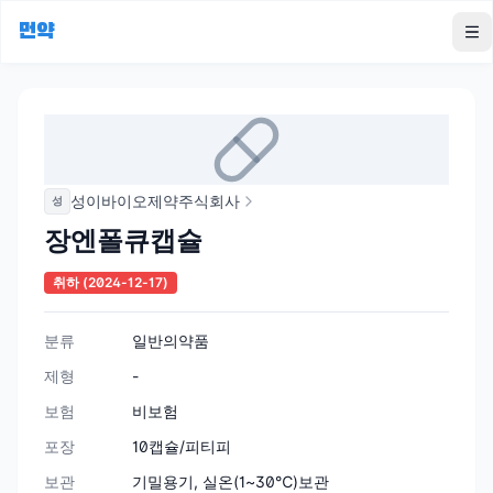
먼약
To
성이바이오제약주식회사
성
장엔폴큐캡슐
취하
(2024-12-17)
분류
일반의약품
제형
-
보험
비보험
포장
10캡슐/피티피
보관
기밀용기, 실온(1~30℃)보관