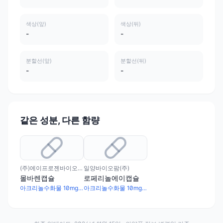
색상(앞)
색상(뒤)
-
-
분할선(앞)
분할선(뒤)
-
-
같은 성분, 다른 함량
(주)에이프로젠바이오로직스
일양바이오팜(주)
몰바렌캡슐
로페리놀에이캡슐
아크리놀수화물 10mg · 베르베린염화물수화물 25mg · 비스무트차질산염 100mg · 스코폴리아 엑스10배산 50mg
아크리놀수화물 10mg · 베르베린염화물수화물 25mg · 비스무트차질산염 100mg · 스코폴리아 엑스10배산 50mg