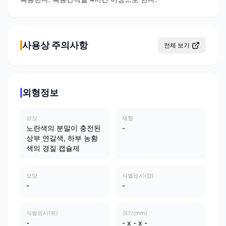
사용상 주의사항
전체 보기
외형정보
성상
제형
노란색의 분말이 충전된
-
상부 연갈색, 하부 농황
색의 경질 캡슐제
모양
식별표시(앞)
-
-
식별표시(뒤)
크기(mm)
-
- x - x -