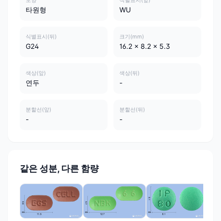
모양
식별표시(앞)
타원형
WU
식별표시(뒤)
크기(mm)
G24
16.2 x 8.2 x 5.3
색상(앞)
색상(뒤)
연두
-
분할선(앞)
분할선(뒤)
-
-
같은 성분, 다른 함량
(주
코
그