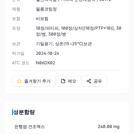
제형
필름코팅정
보험
비보험
포장
10정/피티피, 100정/상자[(10정/PTP×10)], 30
정/병, 300정/병
보관
기밀용기, 상온(15~25℃)보관
허가일
2024-10-24
ATC 코드
N06DX02
즐겨찾기 추가
메모
공유
성분함량
은행엽 건조엑스
240.00 mg