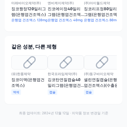
스)
은행
미래바이오제약(주)
엔비케이제약(주)
(주)아이월드제약
징코짱정120밀리그
진코에이정40밀리
징코리프정80밀리
램(은행엽건조엑스)
그램(은행엽건조엑
그램(은행엽건조엑
스)
스)
은행엽 건조엑스 120mg
은행엽 건조엑스 40mg
은행엽 건조엑스 80mg
같은 성분, 다른 제형
(유)한풍제약
한국프라임제약(주)
(주)동구바이오제약
조아
징코미액(은행엽건
깅코탄연질캡슐40
셀린연질캡슐(은행
바
조엑스)
밀리그램(은행엽건
엽건조엑스)(수출용)
행엽
조엑스)(수출용)
명:
액제
캡슐
캡슐
액
최종 업데이트:
2024년 12월 12일
· 의약품 정보 변경일 기준