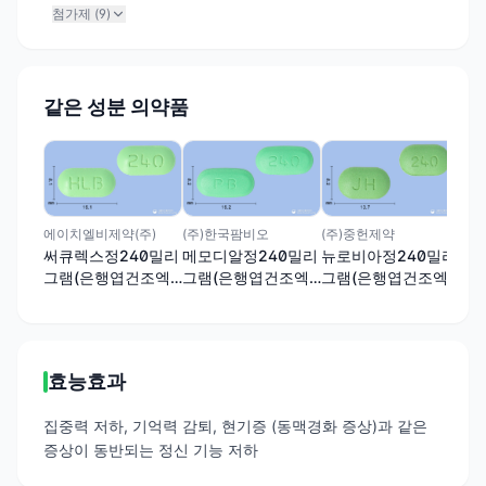
첨가제 (
9
)
같은 성분 의약품
코오
징
그
스)
에이치엘비제약(주)
(주)한국팜비오
(주)중헌제약
써큐렉스정240밀리
메모디알정240밀리
뉴로비아정240밀리
그램(은행엽건조엑
그램(은행엽건조엑
그램(은행엽건조엑
스)
스)
스)
효능효과
집중력 저하, 기억력 감퇴, 현기증 (동맥경화 증상)과 같은
증상이 동반되는 정신 기능 저하