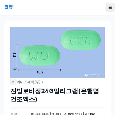
먼약
To
위더스제약(주)
위
진빌로바정240밀리그램(은행엽
건조엑스)
분류
일반의약품 | 기타의 순환계용약 | 02190