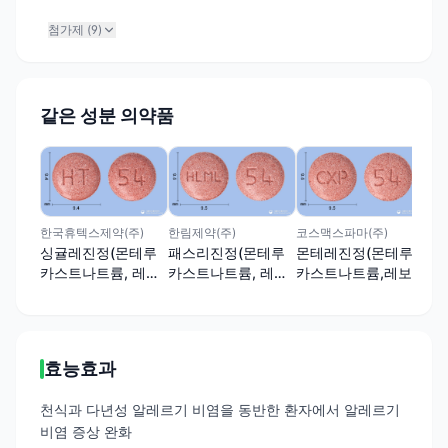
첨가제 (
9
)
같은 성분 의약품
한화
싱
(
륨
한국휴텍스제약(주)
한림제약(주)
코스맥스파마(주)
산염
싱귤레진정(몬테루
패스리진정(몬테루
몬테레진정(몬테루
카스트나트륨, 레보
카스트나트륨, 레보
카스트나트륨,레보
세티리진염산염)
세티리진염산염)
세티리진염산염)
효능효과
천식과 다년성 알레르기 비염을 동반한 환자에서 알레르기
비염 증상 완화