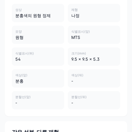
성상
제형
분홍색의 원형 정제
나정
모양
식별표시(앞)
원형
MTS
식별표시(뒤)
크기(mm)
54
9.5 x 9.5 x 5.3
색상(앞)
색상(뒤)
분홍
-
분할선(앞)
분할선(뒤)
-
-