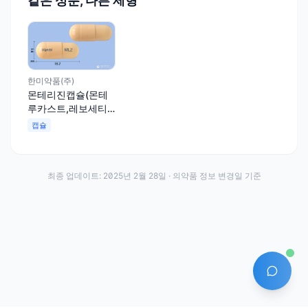
같은 성분, 다른 제형
한미약품(주)
몬테리진캡슐(몬테
루카스트,레보세티
리진)
캡슐
최종 업데이트:
2025년 2월 28일
· 의약품 정보 변경일 기준
AI 에