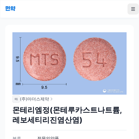
먼약
To
(주)마더스제약
마
몬테리엠정(몬테루카스트나트륨,
레보세티리진염산염)
분류
전문의약품