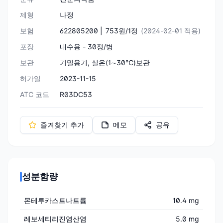
제형
나정
보험
622805200 |
753원/1정
(2024-02-01 적용)
포장
내수용 - 30정/병
보관
기밀용기, 실온(1∼30℃)보관
허가일
2023-11-15
ATC 코드
R03DC53
즐겨찾기 추가
메모
공유
성분함량
몬테루카스트나트륨
10.4 mg
레보세티리진염산염
5.0 mg