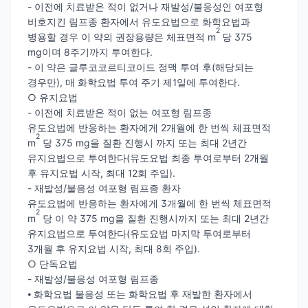
- 이전에 치료받은 적이 없거나 재발성/불응성인 여포형
비호지킨 림프종 환자에서 유도요법으로 화학요법과
2
병용할 경우 이 약의 권장용량은 체표면적 m
당 375
mg이며 8주기까지 투여한다.
- 이 약은 글루코코르티코이드 정맥 투여 후(해당되는
경우만), 매 화학요법 투여 주기 제1일에 투여한다.
○ 유지요법
- 이전에 치료받은 적이 없는 여포형 림프종
유도요법에 반응하는 환자에게 2개월에 한 번씩 체표면적
2
m
당 375 mg을 질환 진행시 까지 또는 최대 2년간
유지요법으로 투여한다(유도요법 최종 투여로부터 2개월
후 유지요법 시작, 최대 12회 주입).
- 재발성/불응성 여포형 림프종 환자
유도요법에 반응하는 환자에게 3개월에 한 번씩 체표면적
2
m
당 이 약 375 mg을 질환 진행시까지 또는 최대 2년간
유지요법으로 투여한다(유도요법 마지막 투여로부터
3개월 후 유지요법 시작, 최대 8회 주입).
○ 단독요법
- 재발성/불응성 여포형 림프종
⦁ 화학요법 불응성 또는 화학요법 후 재발한 환자에서