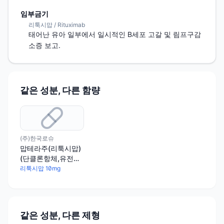
임부금기
리툭시맙 / Rituximab
태어난 유아 일부에서 일시적인 B세포 고갈 및 림프구감
소증 보고.
같은 성분, 다른 함량
(주)한국로슈
맙테라주(리툭시맙)
(단클론항체,유전자
재조합)
리툭시맙 10mg
같은 성분, 다른 제형