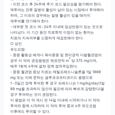
- 이전 코스 후 24주에 추가 코스 필요성을 평가해야 한다.
재투여는 잔류 질병의 활성이 남아 있는 시점에서 투여해야
하며, 그 이외의 경우에는 질병 활성이 있을 때까지
재투여를 연기해야 한다.
- 대부분 첫 코스 16∼24주 이내에 임상반응이 있는 것으로
나타났다. 이 기간 동안 치료학적 이점이 없는 환자는
치료의 지속여부를 신중하게 재검토해야 한다.
○ 성인
유도요법:
- 중증 활동성 베게너 육아종증 및 현미경적 다발혈관염의
2
경우 이 약의 권장용량은 체표면적 m
당 375 mg이며,
매주 1회씩 4주에 걸쳐 정맥 점적주입한다.
- 중증 혈관염 증상 치료는 메틸프레드니솔론을 1일 1000
mg 또는 이에 준하는 글루코코르티코이드 용량으로
1∼3일간 정맥 투여한 후 경구 프레드니손 1 mg/kg/day(1일
80 mg을 초과하지 않으며 필요에 따라 빠르게 감량한다)을
경구 투여하는 것이 권장된다.
이 용법은 이 약 개시 전 14일 이내에 시작하거나 이 약의
투여와 함께 시작하며 이 약의 투여 중과 4주 유도요법
이후에도 투여할 수 있다.