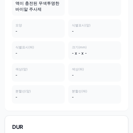
액이 충전된 무색투명한
바이알 주사제
모양
식별표시(앞)
-
-
식별표시(뒤)
크기(mm)
-
- x - x -
색상(앞)
색상(뒤)
-
-
분할선(앞)
분할선(뒤)
-
-
DUR