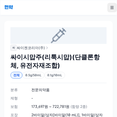
먼약
To
싸이젠코리아(주)
싸
싸이시맙주(리툭시맙)(단클론항
체, 유전자재조합)
전체
0.5g/50mL
0.1g/10mL
분류
전문의약품
제형
-
보험
173,697원 ~ 722,781원
(함량 2종)
포장
2바이알/상자[바이알(10 mL)], 1바이알/상자