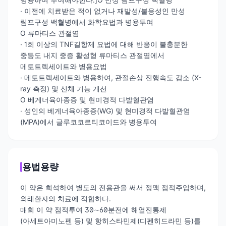
· 이전에 치료받은 적이 없거나 재발성/불응성인 만성
림프구성 백혈병에서 화학요법과 병용투여
O 류마티스 관절염
· 1회 이상의 TNF길항제 요법에 대해 반응이 불충분한
중등도 내지 중증 활성형 류마티스 관절염에서
메토트렉세이트와 병용요법
· 메토트렉세이트와 병용하여, 관절손상 진행속도 감소 (X-
ray 측정) 및 신체 기능 개선
O 베게너육아종증 및 현미경적 다발혈관염
· 성인의 베게너육아종증(WG) 및 현미경적 다발혈관염
(MPA)에서 글루코코르티코이드와 병용투여
용법용량
이 약은 희석하여 별도의 전용관을 써서 정맥 점적주입하며,
외래환자의 치료에 적합하다.
매회 이 약 점적투여 30∼60분전에 해열진통제
(아세트아미노펜 등) 및 항히스타민제(디펜히드라민 등)를