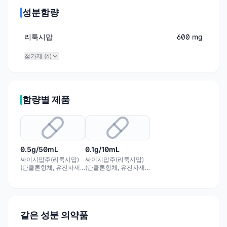
성분함량
리툭시맙
600 mg
첨가제 (
6
)
함량별 제품
0.5g/50mL
0.1g/10mL
싸이시맙주(리툭시맙)
싸이시맙주(리툭시맙)
(단클론항체, 유전자재
(단클론항체, 유전자재
조합) 0.5g/50mL
조합) 0.1g/10mL
같은 성분 의약품