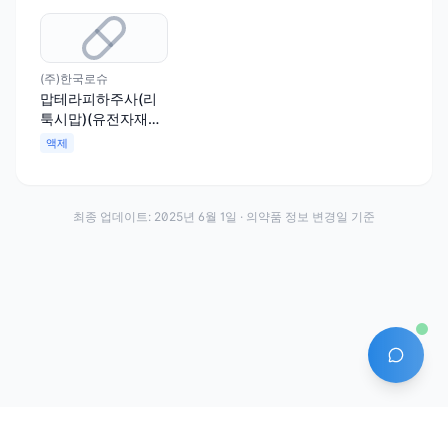
(주)한국로슈
맙테라피하주사(리
툭시맙)(유전자재조
합)
액제
최종 업데이트:
2025년 6월 1일
· 의약품 정보 변경일 기준
AI 에
이용약관
개인정보처리방침
About