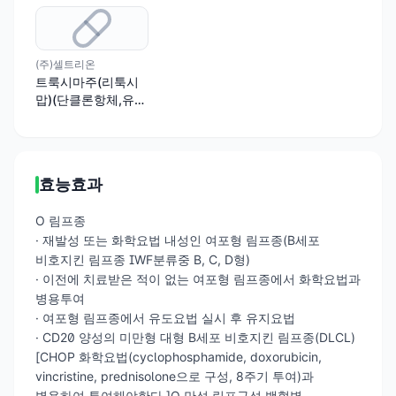
(주)셀트리온
트룩시마주(리툭시
맙)(단클론항체,유전
자재조합)
효능효과
O 림프종
· 재발성 또는 화학요법 내성인 여포형 림프종(B세포
비호지킨 림프종 IWF분류중 B, C, D형)
· 이전에 치료받은 적이 없는 여포형 림프종에서 화학요법과
병용투여
· 여포형 림프종에서 유도요법 실시 후 유지요법
· CD20 양성의 미만형 대형 B세포 비호지킨 림프종(DLCL)
[CHOP 화학요법(cyclophosphamide, doxorubicin,
vincristine, prednisolone으로 구성, 8주기 투여)과
병용하여 투여해야한다.]O 만성 림프구성 백혈병