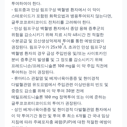
투여하여야 한다.
- 림프종과 만성 림프구성 백혈병 환자에서 이 약이
스테로이드가 포함된 화학요법과 병용투여되지 않는다면,
글루코코르티코이드 전처리를 고려해야 한다.
- 만성 림프구성 백혈병 환자에서 종양 용해 증후군의
위험을 감소시키기 위해 치료 시작 48시간 전 적절한
수분공급 및 요산생성억제제 투여를 통한 예방요법이
9
권장된다. 림프구수가 25x10
/L 초과인 만성 림프구성
백혈병 환자의 경우 급성 주입반응 및/또는 사이토카인
분비 증후군의 발생률 및 그 정도를 감소시키기 위해
프레드니손/프레드니솔론 100 mg을 이 약 주입 직전에
투여하는 것이 권장된다.
- 류마티스 관절염 및 베게너육아종증 및 현미경적
다발혈관염 유도요법에서 주입관련 이상반응의 빈도 및
중증도 감소를 위해 이 약 투여 30분 전에
메틸프레드니솔론 100 mg 정맥투여 또는 이에 준하는
글루코코르티코이드의 투여가 권장된다.
- 성인 베게너육아종증 및 현미경적 다발혈관염 환자에서
이 약 투여기간 동안 및 투여 후 최소 6개월 간 국내 임상
지침에 따라 주폐포자충 폐렴(PJP)에 대한 적절한 예방이