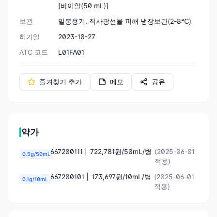
[바이알(50 mL)]
보관
밀봉용기, 직사광선을 피해 냉장보관(2-8℃)
허가일
2023-10-27
ATC 코드
L01FA01
즐겨찾기 추가
메모
공유
약가
667200111 |
722,781원/50mL/병
(2025-06-01
0.5g/50mL
적용)
667200101 |
173,697원/10mL/병
(2025-06-01
0.1g/10mL
적용)