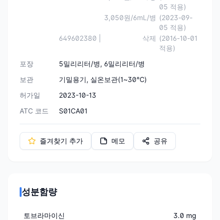
05 적용)
3,050원/6mL/병
(2023-09-
05 적용)
649602380 |
삭제
(2016-10-01
적용)
포장
5밀리리터/병, 6밀리리터/병
보관
기밀용기, 실온보관(1~30℃)
허가일
2023-10-13
ATC 코드
S01CA01
즐겨찾기 추가
메모
공유
성분함량
토브라마이신
3.0 mg