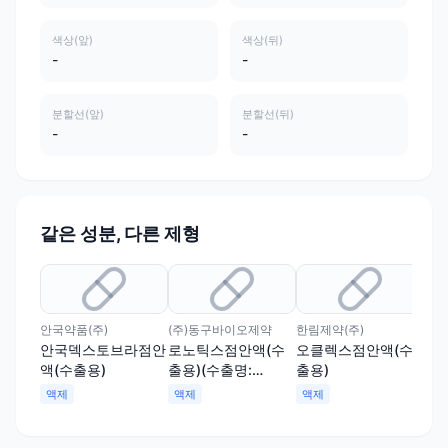
색상(앞)
색상(뒤)
-
-
분할선(앞)
분할선(뒤)
-
-
같은 성분, 다른 제형
안국약품(주)
(주)동구바이오제약
한림제약(주)
삼천
안국덱스토브라점안
로노틱스점안액(수
오클렉스점안액(수
토
액(수출용)
출용)(수출명:
출용)
명
RONOTIX)
점
액제
액제
액제
액
액
(수