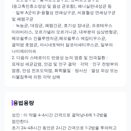
(응고촉진효소양성 및 음성 균포함), 페니실린내성균 등
ㆍ일부 A군의 β-용혈성 연쇄상구균, 비용혈성 연쇄상구균
및 폐렴구균
ㆍ녹농균, 대장균, 폐렴간균, 호기성 장내균, 프로테우스
미라비리스, 모르가넬라 모르가니균, 대부분의 심상변형균,
헤모필루스 인플루엔자균,헤모필루스 에집티우스균,
결막염 호염균, 아시네토박터 칼코아세티쿠스균, 일부의
나이제리아속
2. 다음의 스테로이드 반응성 눈의 염증 및 안과질환 :
표재성 세균감염, 안검 및 안구 결막ㆍ각막ㆍ안구 전방부의
염증, 만성 전포도막염, 화학물질ㆍ방사선ㆍ열성 외상 또는
이물침투에 의한 각막 상해
용법용량
성인 : 이 약을 4-6시간 간격으로 결막낭내에 1-2방울
점안한다.
초기 24-48시간 동안은 2시간 간격으로 1-2방울 투여하고