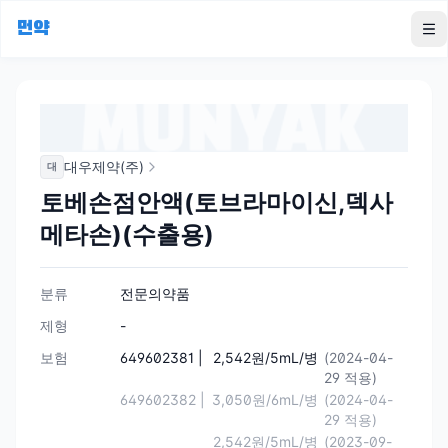
먼약
To
대우제약(주)
대
토베손점안액(토브라마이신,덱사
메타손)(수출용)
분류
전문의약품
제형
-
보험
649602381 |
2,542원/5mL/병
(2024-04-
29 적용)
649602382 |
3,050원/6mL/병
(2024-04-
29 적용)
2,542원/5mL/병
(2023-09-