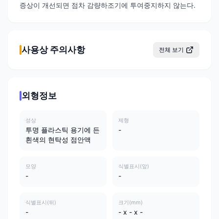
증상이 개선되면 점차 감량하조기에 투여중지하지 않는다.
사용상 주의사항
전체 보기
외형정보
성상
제형
투명 플라스틱 용기에 든
-
흰색의 현탁성 점안액
모양
식별표시(앞)
-
-
식별표시(뒤)
크기(mm)
-
- x - x -