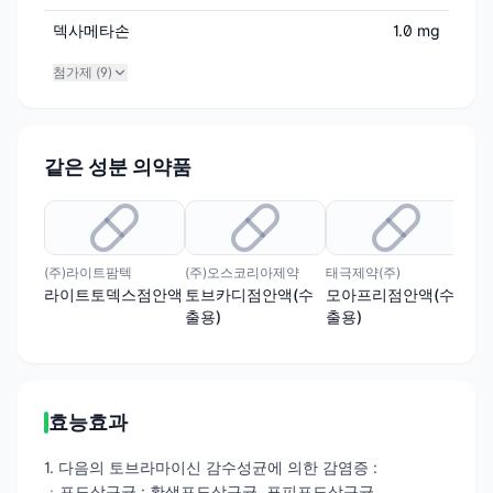
덱사메타손
1.0 mg
첨가제 (
9
)
같은 성분 의약품
(주)라이트팜텍
(주)오스코리아제약
태극제약(주)
안국
라이트토덱스점안액
토브카디점안액(수
모아프리점안액(수
안
출용)
출용)
액(
효능효과
1. 다음의 토브라마이신 감수성균에 의한 감염증 :
ㆍ포도상구균 : 황색포도상구균, 표피포도상구균