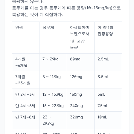
복용하지 않는다.
몸무게를 아는 경우 몸무게에 따른 용량(10~15mg/kg)으로
복용하는 것이 더 적절하다.
연령
몸무게
아세트아미
이 약 1회
노펜으로서
권장용량
1회 권장
용량
4개월
7 ~ 7.9kg
80mg
2.5mL
~6개월
7개월
8 ~ 11.9kg
120mg
3.5mL
~23개월
만 2세~3세
12 ~ 15.9kg
160mg
5mL
만 4세~6세
16 ~ 22.9kg
240mg
7.5mL
만 7세~8세
23 ~
320mg
10mL
29.9kg