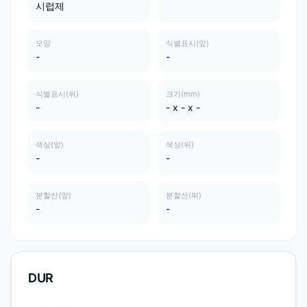
시럽제
모양
식별표시(앞)
-
-
식별표시(뒤)
크기(mm)
-
- x - x -
색상(앞)
색상(뒤)
-
-
분할선(앞)
분할선(뒤)
-
-
DUR