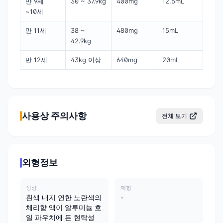
만 9세
30 ~ 37.9kg
400mg
12.5mL
~10세
만 11세
38 ~
480mg
15mL
42.9kg
만 12세
43kg 이상
640mg
20mL
사용상 주의사항
전체 보기
외형정보
성상
제형
흰색 내지 연한 노란색의
-
체리향 액이 알루미늄 호
일 파우치에 든 현탁성