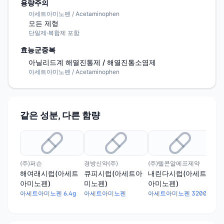
용량주의
아세트아미노펜 / Acetaminophen
모든 제형
단일제·복합제 포함
효능군중복
아닐리드계 해열진통제 / 해열진통소염제
아세트아미노펜 / Acetaminophen
같은 성분, 다른 함량
(주)퍼슨
경방신약(주)
(주)텔콘알에프제약
맥널
해여래시럽(아세트
큐피시럽(아세트아
내린다시럽(아세트
신
아미노펜)
미노펜)
아미노펜)
아
아세트아미노펜 6.4g
아세트아미노펜
아세트아미노펜 3200mg
아세