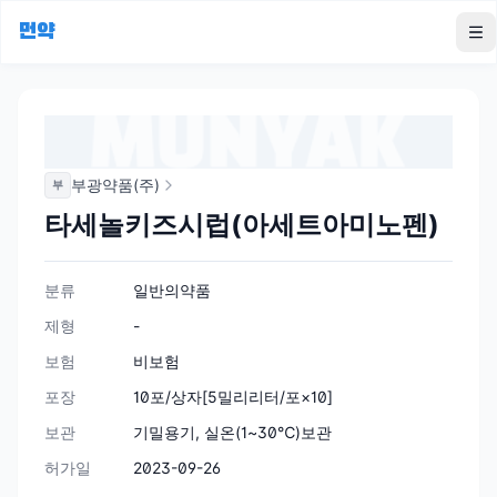
먼약
To
부광약품(주)
부
타세놀키즈시럽(아세트아미노펜)
분류
일반의약품
제형
-
보험
비보험
포장
10포/상자[5밀리리터/포×10]
보관
기밀용기, 실온(1~30℃)보관
허가일
2023-09-26