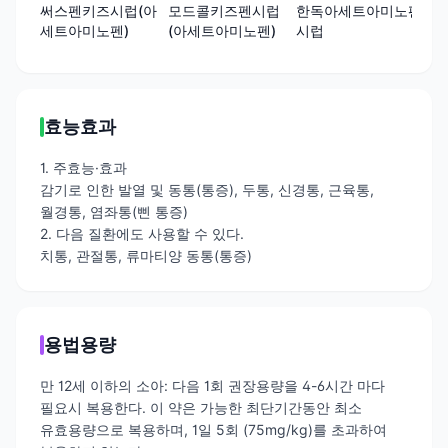
써스펜키즈시럽(아
모드콜키즈펜시럽
한독아세트아미노펜
콜
세트아미노펜)
(아세트아미노펜)
시럽
세
효능효과
1. 주효능·효과
감기로 인한 발열 및 동통(통증), 두통, 신경통, 근육통,
월경통, 염좌통(삔 통증)
2. 다음 질환에도 사용할 수 있다.
치통, 관절통, 류마티양 동통(통증)
용법용량
만 12세 이하의 소아: 다음 1회 권장용량을 4-6시간 마다
필요시 복용한다. 이 약은 가능한 최단기간동안 최소
유효용량으로 복용하며, 1일 5회 (75mg/kg)를 초과하여