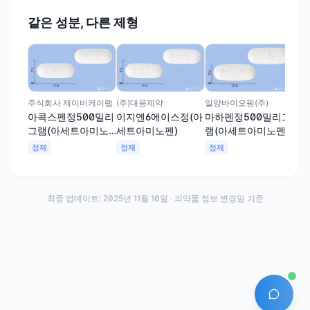
같은 성분, 다른 제형
(주
타
램
정
주식회사 제이비케이랩
(주)대웅제약
일양바이오팜(주)
아콕스펜정500밀리
이지엔6에이스정(아
마하펜정500밀리그
그램(아세트아미노
세트아미노펜)
램(아세트아미노펜)
펜)
정제
정제
정제
최종 업데이트:
2025년 11월 10일
· 의약품 정보 변경일 기준
AI 에