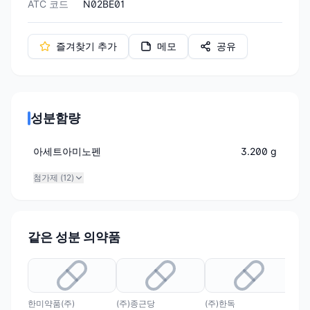
ATC 코드
N02BE01
즐겨찾기 추가
메모
공유
성분함량
아세트아미노펜
3.200 g
첨가제 (
12
)
같은 성분 의약품
한미약품(주)
(주)종근당
(주)한독
(주