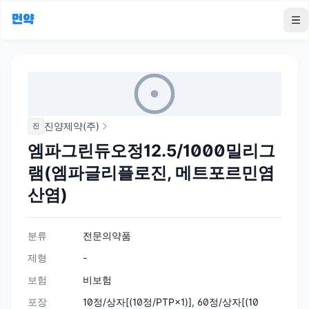
먼약
To
진양제약(주)
진
엠파그린듀오정12.5/1000밀리그
램(엠파글리플로진, 메트포르민염
산염)
분류
전문의약품
제형
-
보험
비보험
포장
10정/상자[(10정/PTP×1)], 60정/상자[(10