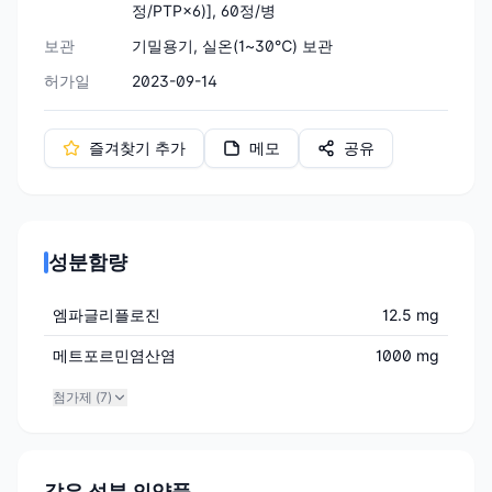
정/PTP×6)], 60정/병
보관
기밀용기, 실온(1~30℃) 보관
허가일
2023-09-14
즐겨찾기 추가
메모
공유
성분함량
엠파글리플로진
12.5 mg
메트포르민염산염
1000 mg
첨가제 (
7
)
같은 성분 의약품