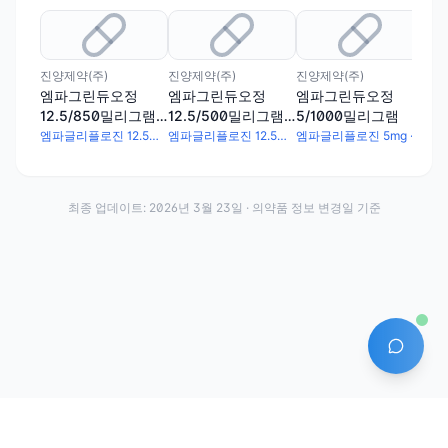
진양제약(주)
진양제약(주)
진양제약(주)
진양
엠파그린듀오정
엠파그린듀오정
엠파그린듀오정
엠
12.5/850밀리그램
12.5/500밀리그램
5/1000밀리그램
5/
(엠파글리플로진, 메
(엠파글리플로진, 메
엠파글리플로진 12.5mg · 메트포르민염산염 850mg
엠파글리플로진 12.5mg · 메트포르민염산염 500mg
엠파글리플로진 5mg · 메트포르민염산염 1000mg
트포르민염산염)
트포르민염산염)
최종 업데이트:
2026년 3월 23일
· 의약품 정보 변경일 기준
AI 에
·
·
이용약관
개인정보처리방침
About