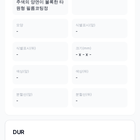
주색의 양면이 볼록한 타
원형 필름코팅정
모양
식별표시(앞)
-
-
식별표시(뒤)
크기(mm)
-
- x - x -
색상(앞)
색상(뒤)
-
-
분할선(앞)
분할선(뒤)
-
-
DUR