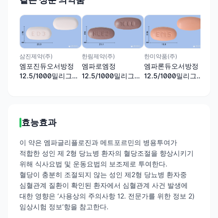
제일
제
12
(
삼진제약(주)
한림제약(주)
한미약품(주)
트
엠포진듀오서방정
엠파로엠정
엠파론듀오서방정
12.5/1000밀리그램
12.5/1000밀리그램
12.5/1000밀리그램
(엠파글리플로진,메
(엠파글리플로진, 메
(엠파글리플로진,메
트포르민)
트포르민염산염)
트포르민)
효능효과
이 약은 엠파글리플로진과 메트포르민의 병용투여가
적합한 성인 제 2형 당뇨병 환자의 혈당조절을 향상시키기
위해 식사요법 및 운동요법의 보조제로 투여한다.
혈당이 충분히 조절되지 않는 성인 제2형 당뇨병 환자중
심혈관계 질환이 확인된 환자에서 심혈관계 사건 발생에
대한 영향은 ‘사용상의 주의사항 12. 전문가를 위한 정보 2)
임상시험 정보’항을 참고한다.