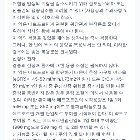
저혈당 발생의 위험을 감소시키기 위해 설포닐우레아 또는
인슐린의 용량감소를 고려할 수 있다 (사용상의 주의사항 4.
이상반응 및 6. 상호작용 참조).
이 약은 메트포르민과 관련한 위장관계 부작용을 줄이기
위하여 식사와 함께 복용하여야 한다.
이 약의 복용을 잊었을 때에는 생각나는 즉시 복용한다.
그러나, 한 번에 두 배의 용량을 복용해서는 안 되며, 이러한
경우에는 잊은 복용분은 건너뛴다.
신장애 환자
경증의 신장애 환자에 대한 용량 조절은 필요하지 않다.
이 약은 메트포르민을 함유하기 때문에 추정 사구체 여과율
(eGFR)이 45-59 ml/min/1.73m2인 환자 또는 CrCl이 45-
59 ml/min인 환자 중 유산산증 위험을 증가시킬 만한 다른
증상을 동반하지 않은 경우 용량 조절에 의해서 사용할 수
있다. 이러한 환자에서 메트포르민의 시작용량은 1일 1회
500 mg 또는 850 mg이므로 엠파글리플로진 및
메트포르민 개별 단일제로 투여를 시작해야 한다. 이 약으로
투여할 수 있는 메트포르민염산염의 1일 최대 투여량은
1000 mg으로 500 mg 씩 1일 2회 투여할 수 있다.
신기능을 3-6개월 마다 주의 깊게 모니터링해야 한다