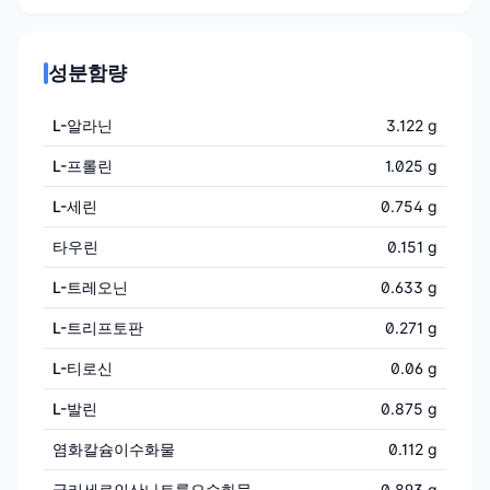
성분함량
L-알라닌
3.122 g
L-프롤린
1.025 g
L-세린
0.754 g
타우린
0.151 g
L-트레오닌
0.633 g
L-트리프토판
0.271 g
L-티로신
0.06 g
L-발린
0.875 g
염화칼슘이수화물
0.112 g
글리세로인산나트륨오수화물
0.893 g