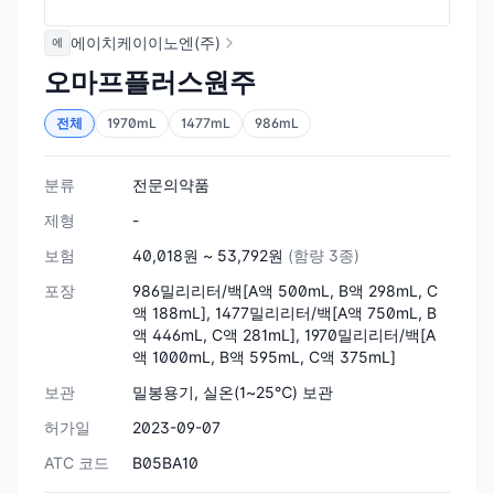
에이치케이이노엔(주)
에
오마프플러스원주
전체
1970mL
1477mL
986mL
분류
전문의약품
제형
-
보험
40,018원 ~ 53,792원
(함량 3종)
포장
986밀리리터/백[A액 500mL, B액 298mL, C
액 188mL], 1477밀리리터/백[A액 750mL, B
액 446mL, C액 281mL], 1970밀리리터/백[A
액 1000mL, B액 595mL, C액 375mL]
보관
밀봉용기, 실온(1~25℃) 보관
허가일
2023-09-07
ATC 코드
B05BA10