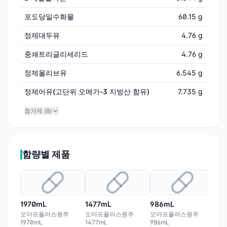
포도당일수화물
60.15 g
정제대두유
4.76 g
중쇄트리글리세리드
4.76 g
정제올리브유
6.545 g
정제어유(고단위 오메가-3 지방산 함유)
7.735 g
첨가제 (
8
)
함량별 제품
1970mL
1477mL
986mL
오마프플러스원주
오마프플러스원주
오마프플러스원주
1970mL
1477mL
986mL