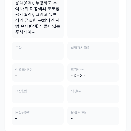
용액(A액), 투명하고 무
색 내지 미황색의 포도당
용액(B액), 그리고 유백
색의 균질한 유화액인 지
방 유제(C액)가 들어있는
주사제이다.
모양
식별표시(앞)
-
-
식별표시(뒤)
크기(mm)
-
- x - x -
색상(앞)
색상(뒤)
-
-
분할선(앞)
분할선(뒤)
-
-