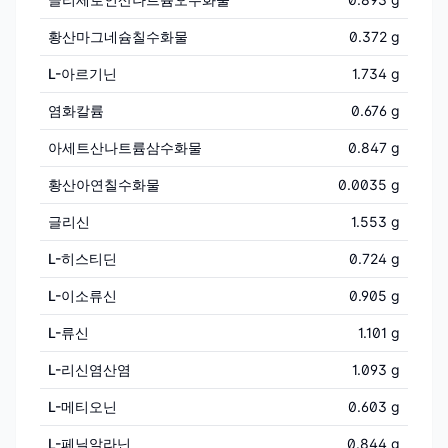
황산마그네슘칠수화물
0.372 g
L-아르기닌
1.734 g
염화칼륨
0.676 g
아세트산나트륨삼수화물
0.847 g
황산아연칠수화물
0.0035 g
글리신
1.553 g
L-히스티딘
0.724 g
L-이소류신
0.905 g
L-류신
1.101 g
L-리신염산염
1.093 g
L-메티오닌
0.603 g
L-페닐알라닌
0.844 g