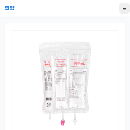
먼약
To