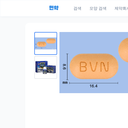
먼약
검색
모양 검색
제약회