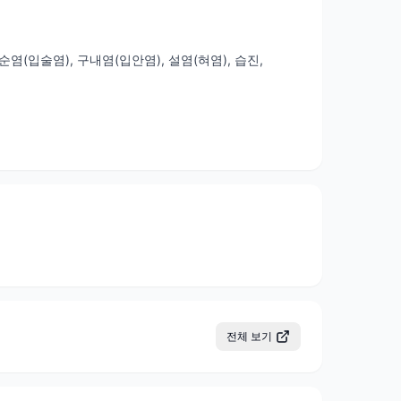
순염(입술염), 구내염(입안염), 설염(혀염), 습진,
전체 보기