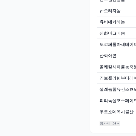
γ-오리자놀
유비데카레논
산화마그네슘
토코페롤아세테이트
산화아연
콜레칼시페롤농축
리보플라빈부티레
셀레늄함유건조효
피리독살포스페이
우르소데옥시콜산
첨가제 (
6
)