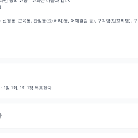
 비타민 등의 효능ㆍ효과는 다음과 같다.
량
: 신경통, 근육통, 관절통(요(허리)통, 어깨결림 등), 구각염(입꼬리염), 구
: 1일 1회, 1회 1정 복용한다.
항