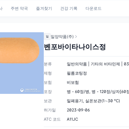
사
주변 약국
즐겨찾기
건강 기록
다운로드
일양약품(주)
일
벤포바이타나이스정
분류
일반의약품 | 기타의 비타민제 | 03
제형
필름코팅정
보험
비보험
포장
병 - 60정/병, 병 - 120정/상자[60
보관
밀폐용기, 실온보관(1∼30 ℃)
허가일
2023-09-06
ATC 코드
A11JC