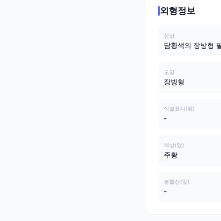
외형정보
성상
담황색의 장방형 
모양
장방형
식별표시(뒤)
-
색상(앞)
주황
분할선(앞)
-