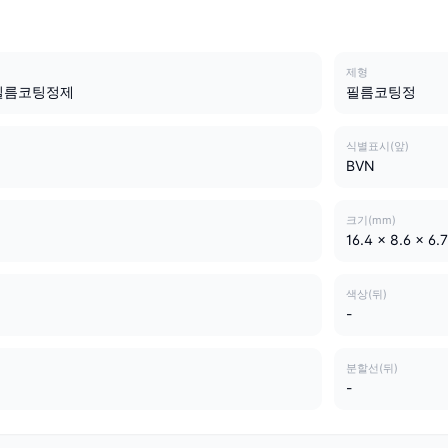
제형
필름코팅정제
필름코팅정
식별표시(앞)
BVN
크기(mm)
16.4 x 8.6 x 6.7
색상(뒤)
-
분할선(뒤)
-