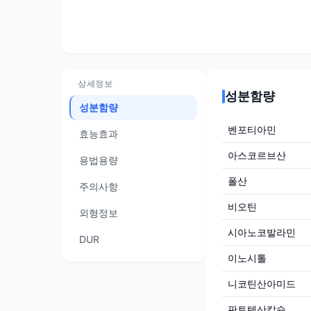
상세정보
성분함량
성분함량
벤포티아민
효능효과
아스코르브산
용법용량
폴산
주의사항
비오틴
외형정보
시아노코발라민
DUR
이노시톨
니코틴산아미드
판토텐산칼슘