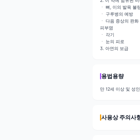
2. 이 약에 함유된
ㆍ 뼈, 이의 발육 불
ㆍ 구루병의 예방
ㆍ 다음 증상의 완화 
피부염
ㆍ 각기
ㆍ 눈의 피로
3. 아연의 보급
용법용량
만 12세 이상 및 성인 
사용상 주의사