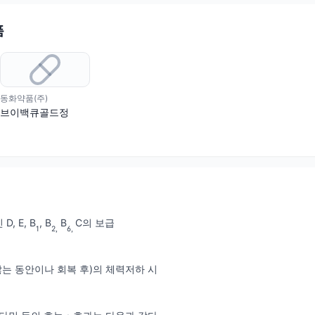
품
동화약품(주)
브이백큐골드정
, E, B
, B
B
C의 보급
1
2,
6,
앓는 동안이나 회복 후)의 체력저하 시