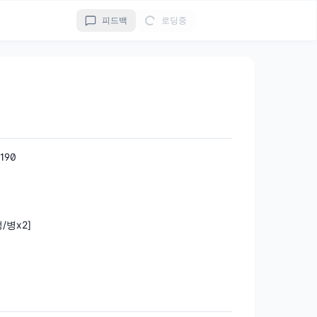
피드백
로딩중
190
정/병x2]