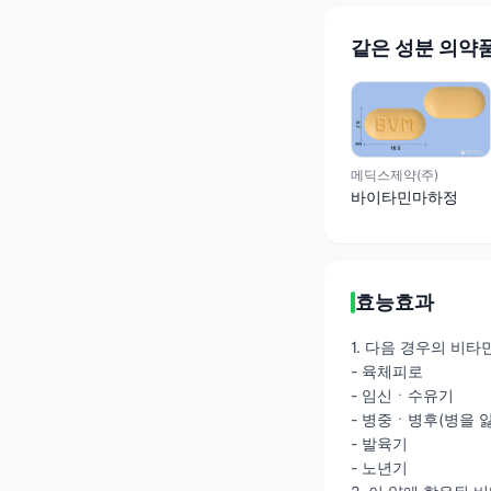
같은 성분 의약
메딕스제약(주)
바이타민마하정
효능효과
1. 다음 경우의 비타민 D
- 육체피로
- 임신ㆍ수유기
- 병중ㆍ병후(병을 
- 발육기
- 노년기