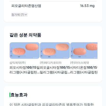
피오글리타존염산염
16.53 mg
첨가제 (
7
)
같은 성분 의약품
현대
시타
리
인
삼익제약(주)
(주)마더스제약
(주)메디카코리아
글
피오시타정100/15밀
시타디온정100/15밀
피오글시타정100/15
리그램(시타글립틴
리그램(시타글립틴
밀리그램(시타글립
인산염수화물,피오
인산염수화물,피오
틴인산염수화물,피
글리타존염산염)
글리타존염산염)
오글리타존염산염)
효능효과
이 약은 시타글립틴과 피오글리타존의 병용투여가 적합한