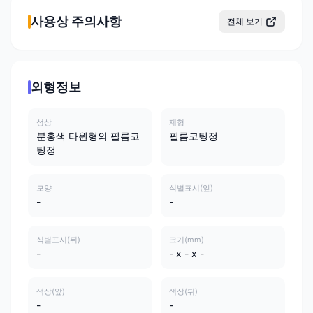
사용상 주의사항
전체 보기
외형정보
성상
제형
분홍색 타원형의 필름코
필름코팅정
팅정
모양
식별표시(앞)
-
-
식별표시(뒤)
크기(mm)
-
- x - x -
색상(앞)
색상(뒤)
-
-