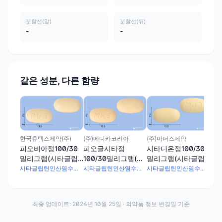
분할선(앞)
분할선(뒤)
-
-
같은 성분, 다른 함량
삼익
피오
밀
틴
(주)마더스제약
한국휴텍스제약(주)
(주)메디카코리아
오
시타디온정100/30
피오비아정100/30
피오글시타정
밀리그램(시타글립
밀리그램(시타글립
100/30밀리그램(시
틴인산염수화물,피
틴인산염수화물,피
타글립틴인산염수화
시타글립틴인산염수화물 128.5mg · 피오글리타존염산염 33.06mg
시타글립틴인산염수화물 128.5mg · 피오글리타존염산염 33.06mg
시타글립틴인산염수화물 128.5mg · 피오글리타존염산염 33.06mg
오글리타존염산염)
오글리타존염산염)
물,피오글리타존염
산염)
최종 업데이트:
2024년 10월 25일
· 의약품 정보 변경일 기준