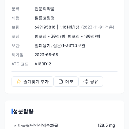
분류
전문의약품
제형
필름코팅정
보험
649105810 |
1,101원/1정
(2023-11-01 적용)
포장
병포장 - 30정/병, 병포장 - 100정/병
보관
밀폐용기, 실온(1-30℃)보관
허가일
2023-08-08
ATC 코드
A10BD12
즐겨찾기 추가
메모
공유
성분함량
시타글립틴인산염수화물
128.5 mg