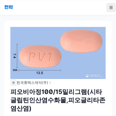
먼약
To
한국휴텍스제약(주)
한
피오비아정100/15밀리그램(시타
글립틴인산염수화물,피오글리타존
염산염)