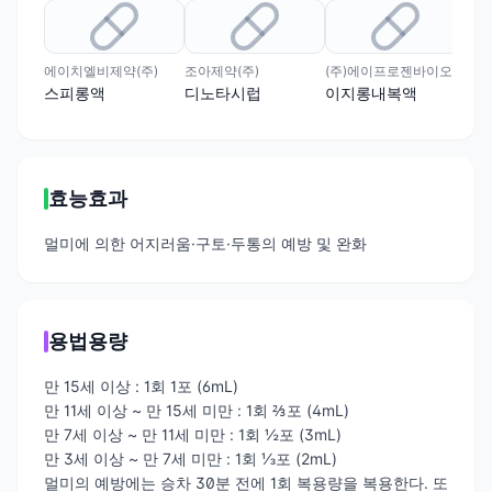
유
에이치엘비제약(주)
조아제약(주)
(주)에이프로젠바이오로직스
(주
스피롱액
디노타시럽
이지롱내복액
차
효능효과
멀미에 의한 어지러움·구토·두통의 예방 및 완화
용법용량
만 15세 이상 : 1회 1포 (6mL)
만 11세 이상 ~ 만 15세 미만 : 1회 ⅔포 (4mL)
만 7세 이상 ~ 만 11세 미만 : 1회 ½포 (3mL)
만 3세 이상 ~ 만 7세 미만 : 1회 ⅓포 (2mL)
멀미의 예방에는 승차 30분 전에 1회 복용량을 복용한다. 또