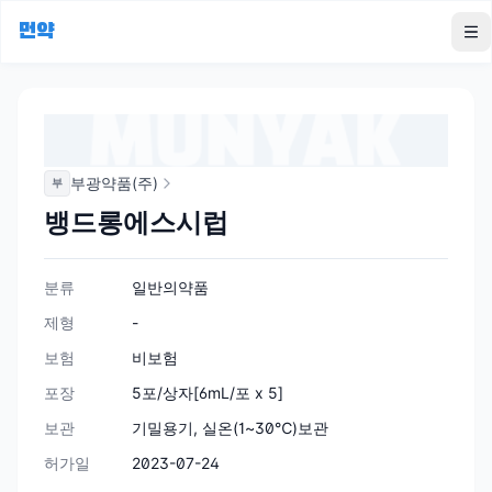
먼약
To
부광약품(주)
부
뱅드롱에스시럽
분류
일반의약품
제형
-
보험
비보험
포장
5포/상자[6mL/포 x 5]
보관
기밀용기, 실온(1~30℃)보관
허가일
2023-07-24