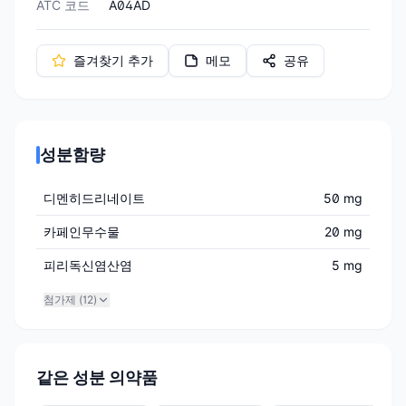
ATC 코드
A04AD
즐겨찾기 추가
메모
공유
성분함량
디멘히드리네이트
50 mg
카페인무수물
20 mg
피리독신염산염
5 mg
첨가제 (
12
)
같은 성분 의약품