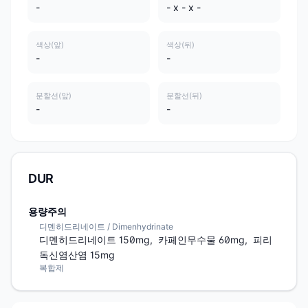
-
- x - x -
색상(앞)
색상(뒤)
-
-
분할선(앞)
분할선(뒤)
-
-
DUR
용량주의
디멘히드리네이트 / Dimenhydrinate
디멘히드리네이트 150mg,  카페인무수물 60mg,  피리
독신염산염 15mg
복합제