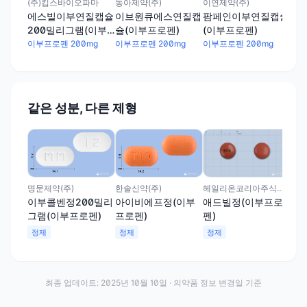
(주)킵스바이오파마
동아제약(주)
이연제약(주)
에스빌이부연질캡슐
이브원큐에스연질캡
팜페인이부연질캡슐
200밀리그램(이부
슐(이부프로펜)
(이부프로펜)
프로펜)
이부프로펜 200mg
이부프로펜 200mg
이부프로펜 200mg
같은 성분, 다른 제형
동성
디
프로
정
헤일리온코리아주식회사
명문제약(주)
한솔신약(주)
애드빌정(이부프로
이부콜벤정200밀리
아이비에프정(이부
펜)
그램(이부프로펜)
프로펜)
정제
정제
정제
최종 업데이트:
2025년 10월 10일
· 의약품 정보 변경일 기준