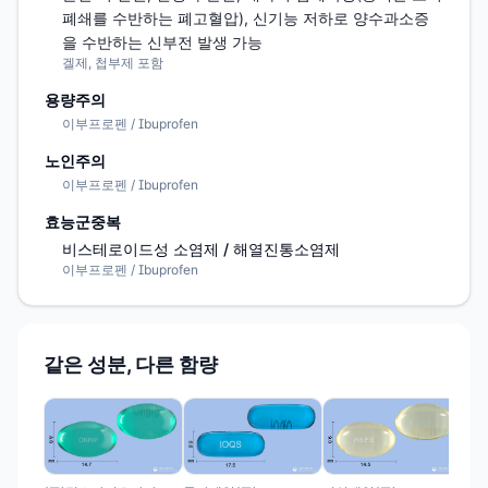
폐쇄를 수반하는 폐고혈압), 신기능 저하로 양수과소증
을 수반하는 신부전 발생 가능
겔제, 첩부제 포함
용량주의
이부프로펜 / Ibuprofen
노인주의
이부프로펜 / Ibuprofen
효능군중복
비스테로이드성 소염제 / 해열진통소염제
이부프로펜 / Ibuprofen
같은 성분, 다른 함량
(주
펜
부
이부