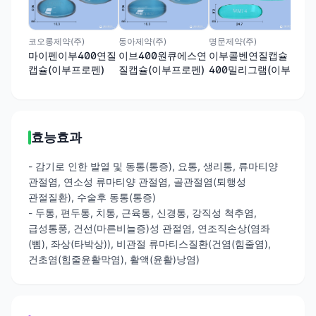
루
부
코오롱제약(주)
동아제약(주)
명문제약(주)
마이펜이부400연질
이브400원큐에스연
이부콜벤연질캡슐
캡슐(이부프로펜)
질캡슐(이부프로펜)
400밀리그램(이부
프로펜)
효능효과
- 감기로 인한 발열 및 동통(통증), 요통, 생리통, 류마티양
관절염, 연소성 류마티양 관절염, 골관절염(퇴행성
관절질환), 수술후 동통(통증)
- 두통, 편두통, 치통, 근육통, 신경통, 강직성 척추염,
급성통풍, 건선(마른비늘증)성 관절염, 연조직손상(염좌
(삠), 좌상(타박상)), 비관절 류마티스질환(건염(힘줄염),
건초염(힘줄윤활막염), 활액(윤활)낭염)