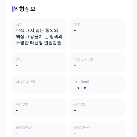
외형정보
성상
제형
무색 내지 엷은 청색의
-
액상 내용물이 든 청색의
투명한 타원형 연질캡슐
모양
식별표시(앞)
-
-
식별표시(뒤)
크기(mm)
-
- x - x -
색상(앞)
색상(뒤)
-
-
분할선(앞)
분할선(뒤)
-
-