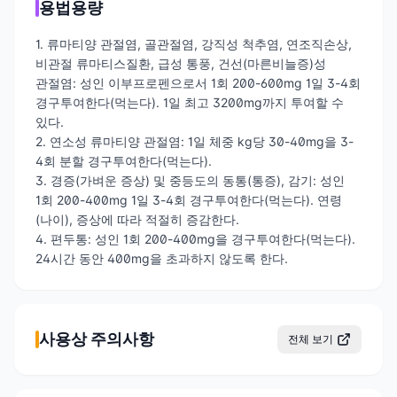
용법용량
1. 류마티양 관절염, 골관절염, 강직성 척추염, 연조직손상,
비관절 류마티스질환, 급성 통풍, 건선(마른비늘증)성
관절염: 성인 이부프로펜으로서 1회 200-600mg 1일 3-4회
경구투여한다(먹는다). 1일 최고 3200mg까지 투여할 수
있다.
2. 연소성 류마티양 관절염: 1일 체중 kg당 30-40mg을 3-
4회 분할 경구투여한다(먹는다).
3. 경증(가벼운 증상) 및 중등도의 동통(통증), 감기: 성인
1회 200-400mg 1일 3-4회 경구투여한다(먹는다). 연령
(나이), 증상에 따라 적절히 증감한다.
4. 편두통: 성인 1회 200-400mg을 경구투여한다(먹는다).
24시간 동안 400mg을 초과하지 않도록 한다.
사용상 주의사항
전체 보기