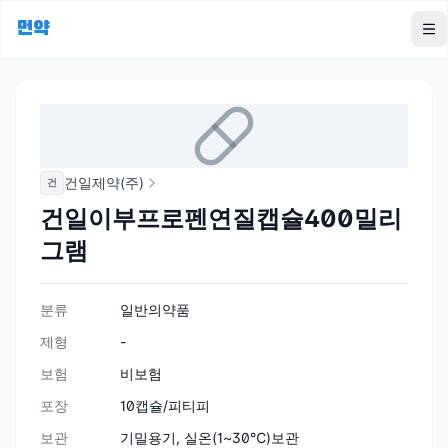
먼약
To
건일제약(주)
건
건일이부프로펜연질캡슐400밀리
그램
분류
일반의약품
제형
-
보험
비보험
포장
10캡슐/피티피
보관
기밀용기, 실온(1~30℃)보관