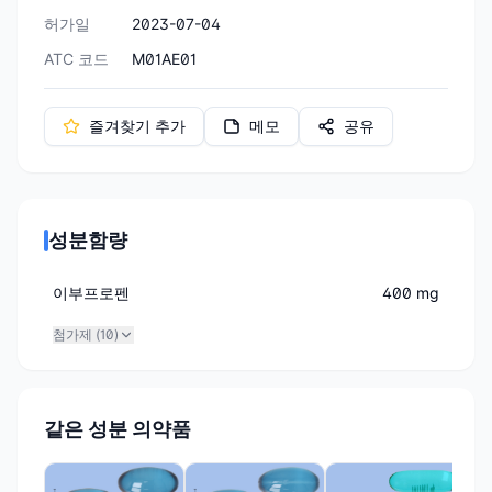
허가일
2023-07-04
ATC 코드
M01AE01
즐겨찾기 추가
메모
공유
성분함량
이부프로펜
400 mg
첨가제 (
10
)
같은 성분 의약품
(주