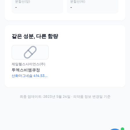
분할선(앞)
분할선(뒤)
-
-
같은 성분, 다른 함량
제일헬스사이언스(주)
투엑스비엠큐정
산화마그네슘 414.53mg · 메코발라민 0.5mg · 유비데카레논 5mg · 토코페롤아세테이트 2배산 250mg · 감마-오리자놀 5mg
최종 업데이트:
2023년 5월 24일
· 의약품 정보 변경일 기준