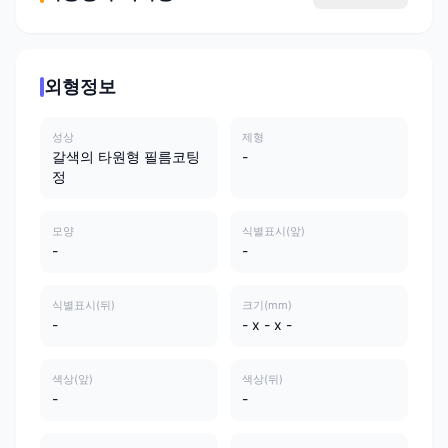
외형정보
성상
제형
갈색의 타원형 필름코팅
-
정
모양
식별표시(앞)
-
-
식별표시(뒤)
크기(mm)
-
- x - x -
색상(앞)
색상(뒤)
-
-