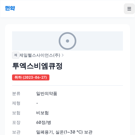
먼약
To
제일헬스사이언스(주)
제
투엑스비엠큐정
취하
(2023-06-27)
분류
일반의약품
제형
-
보험
비보험
포장
60정/병
보관
밀폐용기, 실온(1~30 ℃) 보관