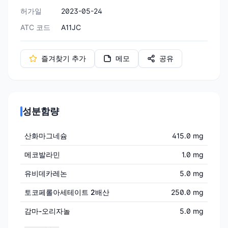
허가일
2023-05-24
ATC 코드
A11JC
즐겨찾기 추가
메모
공유
성분함량
산화마그네슘
415.0 mg
메코발라민
1.0 mg
유비데카레논
5.0 mg
토코페롤아세테이트 2배산
250.0 mg
감마-오리자놀
5.0 mg