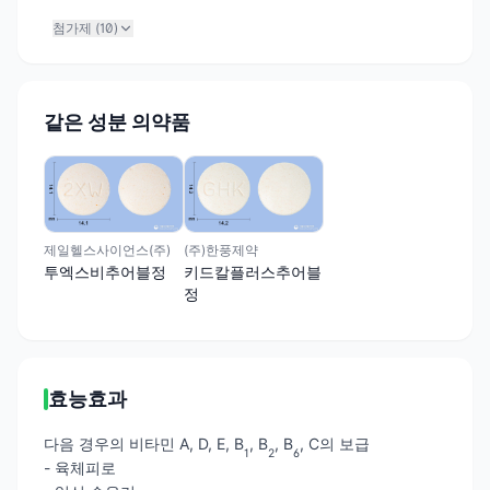
첨가제 (
10
)
같은 성분 의약품
제일헬스사이언스(주)
(주)한풍제약
투엑스비추어블정
키드칼플러스추어블
정
효능효과
다음 경우의 비타민 A, D, E, B
, B
, B
, C의 보급
1
2
6
- 육체피로