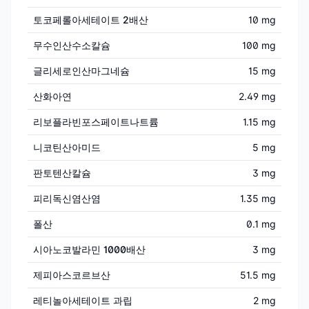
토코페롤아세테이트 2배산
10 mg
무수인산수소칼슘
100 mg
글리세로인산마그네슘
15 mg
산화아연
2.49 mg
리보플라빈포스페이트나트륨
1.15 mg
니코틴산아미드
5 mg
판토텐산칼슘
3 mg
피리독신염산염
1.35 mg
폴산
0.1 mg
시아노코발라민 1000배산
3 mg
제피아스코르브산
51.5 mg
레티놀아세테이트 과립
2 mg