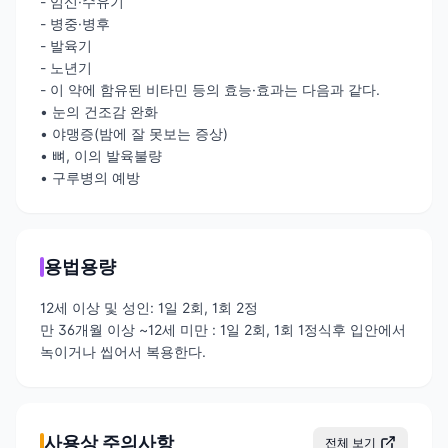
- 임신·수유기
- 병중·병후
- 발육기
- 노년기
- 이 약에 함유된 비타민 등의 효능·효과는 다음과 같다.
• 눈의 건조감 완화
• 야맹증(밤에 잘 못보는 증상)
• 뼈, 이의 발육불량
• 구루병의 예방
용법용량
12세 이상 및 성인: 1일 2회, 1회 2정
만 36개월 이상 ~12세 미만 : 1일 2회, 1회 1정식후 입안에서
녹이거나 씹어서 복용한다.
사용상 주의사항
전체 보기