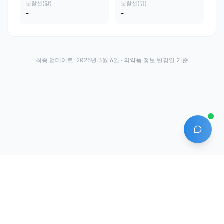
분할선(앞)
분할선(뒤)
-
-
최종 업데이트:
2025년 3월 6일
· 의약품 정보 변경일 기준
AI 에
·
·
이용약관
개인정보처리방침
About
전화번호: 070-7761-8763 | 주소: 경기도 안산시 상록구 수인로 628-16
상호: (주)약발 | 대표자: 신승호 | 사업자등록번호: 440-87-01611 | 통신판매업신고번
호: 제2020-경기안산-1331호
©
2026
Yakppal, Inc. All rights reserved.