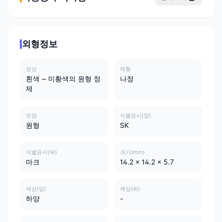
외형정보
성상
제형
흰색 ~ 미황색의 원형 정
나정
제
모양
식별표시(앞)
원형
SK
식별표시(뒤)
크기(mm)
마크
14.2 x 14.2 x 5.7
색상(앞)
색상(뒤)
하양
-