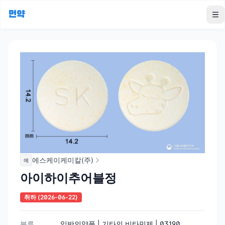
먼약
To
에스케이케미칼(주)
에
아이하이추어블정
취하
(2026-06-22)
분류
일반의약품 | 기타의 비타민제 | 03190