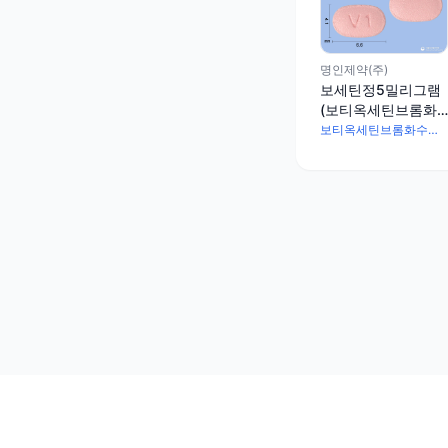
명인제약(주)
보세틴정5밀리그램
(보티옥세틴브롬화
수소산염)
보티옥세틴브롬화수소산염 6.355mg