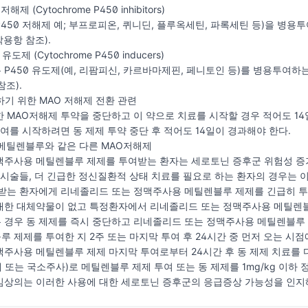
제 (Cytochrome P450 inhibitors)
450 저해제 예; 부프로피온, 퀴니딘, 플루옥세틴, 파록세틴 등)을 병용
용항 참조).
도제 (Cytochrome P450 inducers)
P450 유도제(예, 리팜피신, 카르바마제핀, 페니토인 등)를 병용투여하는
참조).
하기 위한 MAO 저해제 전환 관련
 MAO저해제 투약을 중단하고 이 약으로 치료를 시작할 경우 적어도 14
투여를 시작하려면 동 제제 투약 중단 후 적어도 14일이 경과해야 한다.
 메틸렌블루와 같은 다른 MAO저해제
맥주사용 메틸렌블루 제제를 투여받는 환자는 세로토닌 증후군 위험성 증가
 시술들, 더 긴급한 정신질환적 상태 치료를 필요로 하는 환자의 경우는 
여받는 환자에게 리네졸리드 또는 정맥주사용 메틸렌블루 제제를 긴급히 투
대한 대체약물이 없고 특정환자에서 리네졸리드 또는 정맥주사용 메틸렌블
경우 동 제제를 즉시 중단하고 리네졸리드 또는 정맥주사용 메틸렌블루 
 제제를 투여한 지 2주 또는 마지막 투여 후 24시간 중 먼저 오는 시
주사용 메틸렌블루 제제 마지막 투여로부터 24시간 후 동 제제 치료를 다
또는 국소주사)로 메틸렌블루 제제 투여 또는 동 제제를 1mg/kg 이하
임상의는 이러한 사용에 대한 세로토닌 증후군의 응급증상 가능성을 인지