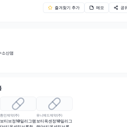
즐겨찾기 추가
메모
공
수소산염
품
환인제약(주)
유니메드제약(주)
보티브정10밀리그램
보티옥센정10밀리그
(보티옥세틴브롬화
램(보티옥세틴브롬