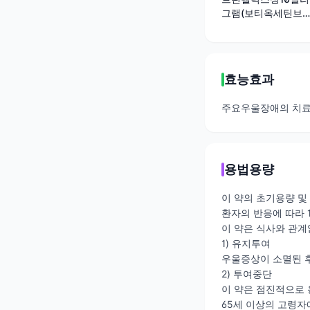
그램(보티옥세틴브
롬화수소산염)
효능효과
주요우울장애의 치
용법용량
이 약의 초기용량 및 
환자의 반응에 따라 1
이 약은 식사와 관계
1) 유지투여
우울증상이 소멸된 후
2) 투여중단
이 약은 점진적으로 
65세 이상의 고령자에