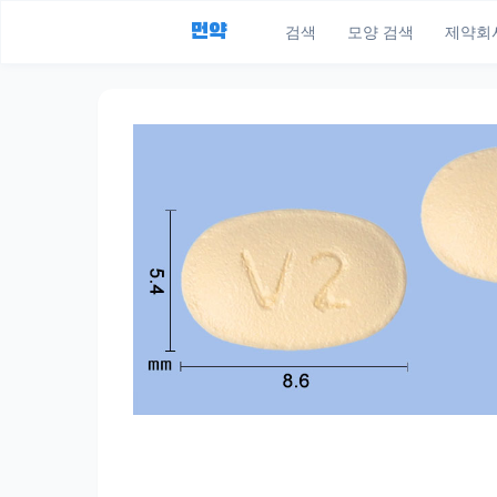
먼약
검색
모양 검색
제약회