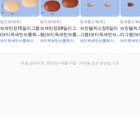
한국룬드벡(주)
한국룬드벡(
명인제약(주)
명인제약(주)
브린텔릭스정5밀리
브린텔릭
보세틴정15밀리그램
보세틴정20밀리그
그램(보티옥세틴브
리그램(
(보티옥세틴브롬화
램(보티옥세틴브롬
롬화수소산염)
브롬화수
수소산염)
화수소산염)
보티옥세틴브롬화수소산염 6.355mg
보티옥세틴브롬화수소산염 19.065mg
보티옥세틴브롬화수소산염 25.42mg
최종 업데이트:
2025년 10월 17일
· 의약품 정보 변경일 기준
·
·
이용약관
개인정보처리방침
About
전화번호: 070-7761-8763 | 주소: 경기도 안산시 상록구 수인로 628-16