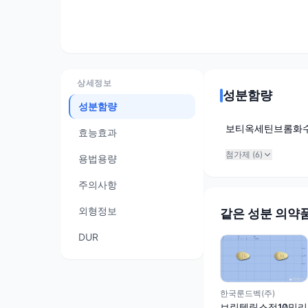
상세정보
성분함량
성분함량
보티옥세틴브롬화
효능효과
첨가제 (
6
)
용법용량
주의사항
외형정보
같은 성분 의약
DUR
한국룬드벡(주)
브린텔릭스정10밀리