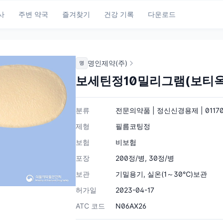
사
주변 약국
즐겨찾기
건강 기록
다운로드
명인제약(주)
명
보세틴정10밀리그램(보티
분류
전문의약품 | 정신신경용제 | 0117
제형
필름코팅정
보험
비보험
포장
200정/병, 30정/병
보관
기밀용기, 실온(1～30℃)보관
허가일
2023-04-17
ATC 코드
N06AX26