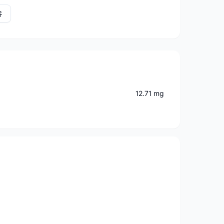
유
12.71 mg