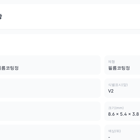
항
제형
필름코팅정
필름코팅정
식별표시(앞)
V2
크기(mm)
8.6 x 5.4 x 3.8
색상(뒤)
-