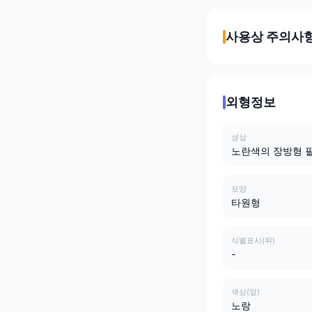
사용상 주의사
외형정보
성상
노란색의 장방형 
모양
타원형
식별표시(뒤)
-
색상(앞)
노랑