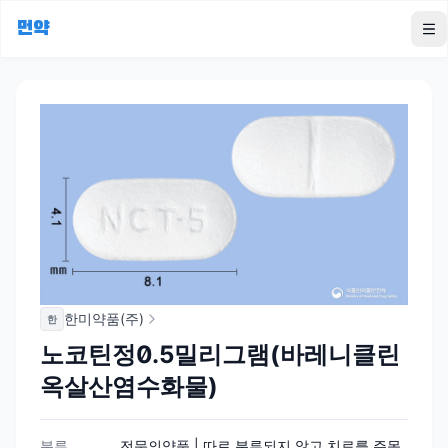
먼약
To
한미약품(주)
한
노코틴정0.5밀리그램(바레니클린
옥살산염수화물)
분류
전문의약품 | 따로 분류되지 않고 치료를 주목