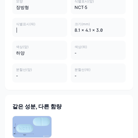
모양
식별표시(앞)
장방형
NCT·5
식별표시(뒤)
크기(mm)
|
8.1 x 4.1 x 3.0
색상(앞)
색상(뒤)
하양
-
분할선(앞)
분할선(뒤)
-
-
같은 성분, 다른 함량