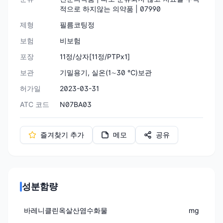
적으로 하지않는 의약품 | 07990
제형
필름코팅정
보험
비보험
포장
11정/상자[11정/PTPx1]
보관
기밀용기, 실온(1∼30 ℃)보관
허가일
2023-03-31
ATC 코드
N07BA03
즐겨찾기 추가
메모
공유
성분함량
바레니클린옥살산염수화물
mg