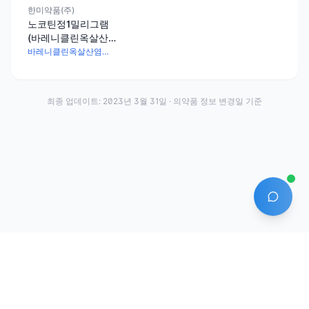
한미약품(주)
노코틴정1밀리그램
(바레니클린옥살산
염수화물)
바레니클린옥살산염수화물 1.51mg
최종 업데이트:
2023년 3월 31일
· 의약품 정보 변경일 기준
AI 에
·
·
이용약관
개인정보처리방침
About
전화번호: 070-7761-8763 | 주소: 경기도 안산시 상록구 수인로 628-16
상호: (주)약발 | 대표자: 신승호 | 사업자등록번호: 440-87-01611 | 통신판매업신고번
호: 제2020-경기안산-1331호