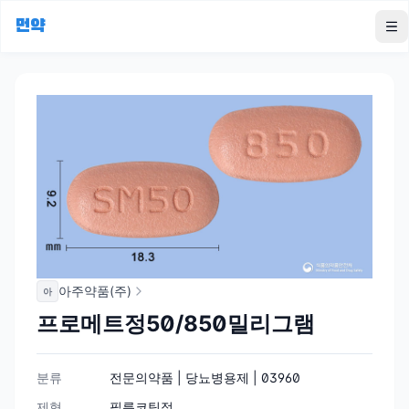
먼약
To
아주약품(주)
아
프로메트정50/850밀리그램
분류
전문의약품 | 당뇨병용제 | 03960
제형
필름코팅정