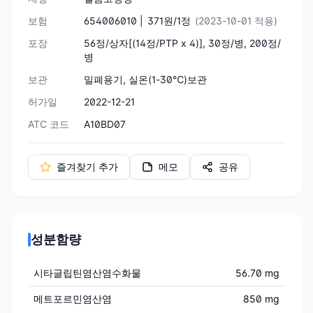
보험
654006010 |
371원/1정
(2023-10-01 적용)
포장
56정/상자[(14정/PTP x 4)], 30정/병, 200정/
병
보관
밀폐용기, 실온(1-30℃)보관
허가일
2022-12-21
ATC 코드
A10BD07
즐겨찾기 추가
메모
공유
성분함량
시타글립틴염산염수화물
56.70 mg
메트포르민염산염
850 mg