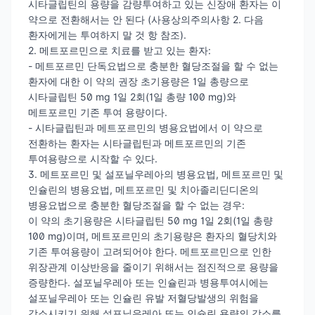
시타글립틴의 용량을 감량투여하고 있는 신장애 환자는 이
약으로 전환해서는 안 된다 (사용상의주의사항 2. 다음
환자에게는 투여하지 말 것 항 참조).
2. 메트포르민으로 치료를 받고 있는 환자:
- 메트포르민 단독요법으로 충분한 혈당조절을 할 수 없는
환자에 대한 이 약의 권장 초기용량은 1일 총량으로
시타글립틴 50 mg 1일 2회(1일 총량 100 mg)와
메트포르민 기존 투여 용량이다.
- 시타글립틴과 메트포르민의 병용요법에서 이 약으로
전환하는 환자는 시타글립틴과 메트포르민의 기존
투여용량으로 시작할 수 있다.
3. 메트포르민 및 설포닐우레아의 병용요법, 메트포르민 및
인슐린의 병용요법, 메트포르민 및 치아졸리딘디온의
병용요법으로 충분한 혈당조절을 할 수 없는 경우:
이 약의 초기용량은 시타글립틴 50 mg 1일 2회(1일 총량
100 mg)이며, 메트포르민의 초기용량은 환자의 혈당치와
기존 투여용량이 고려되어야 한다. 메트포르민으로 인한
위장관계 이상반응을 줄이기 위해서는 점진적으로 용량을
증량한다. 설포닐우레아 또는 인슐린과 병용투여시에는
설포닐우레아 또는 인슐린 유발 저혈당발생의 위험을
감소시키기 위해 설포닐우레아 또는 인슐린 용량의 감소를