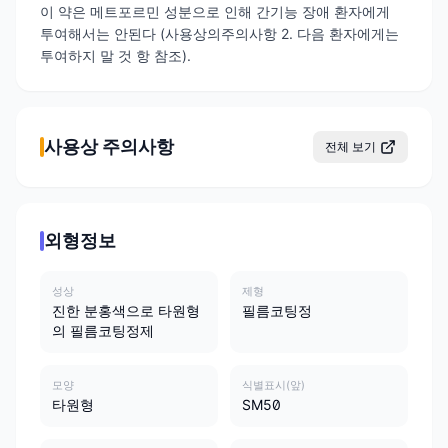
이 약은 메트포르민 성분으로 인해 간기능 장애 환자에게
투여해서는 안된다 (사용상의주의사항 2. 다음 환자에게는
투여하지 말 것 항 참조).
사용상 주의사항
전체 보기
외형정보
성상
제형
진한 분홍색으로 타원형
필름코팅정
의 필름코팅정제
모양
식별표시(앞)
타원형
SM50