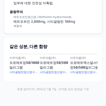
임부에 대한 안전성 미확립
용량주의
메트포르민염산염 / Metformin Hydrochloride
메트포르민 2,000mg, 시타글립틴 100mg
복합제
같은 성분, 다른 함량
아주약품(주)
아주약품(주)
아주약품(주)
아주
프로메트정50/1000
프로메트정50/500
프로메트엑스알서방
프
밀리그램
밀리그램
정50/500밀리그램
정5
시타글립틴염산염수화물 56.7mg · 메트포르민염산염 1000mg
시타글립틴염산염수화물 56.7mg · 메트포르민염산염 500mg
시타글립틴염산염수화물 56.7mg · 메트포르민염산염 500mg
최종 업데이트:
2026년 7월 7일
· 의약품 정보 변경일 기준