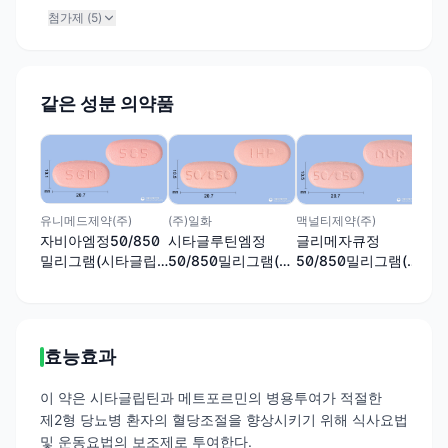
첨가제 (
5
)
같은 성분 의약품
(주
자누
밀
틴염
유니메드제약(주)
(주)일화
맥널티제약(주)
트
자비아엠정50/850
시타글루틴엠정
글리메자큐정
밀리그램(시타글립
50/850밀리그램(시
50/850밀리그램(시
틴염산염수화물, 메
타글립틴염산염수화
타글립틴,메트포르
트포르민염산염)
물, 메트포르민염산
민)
염)
효능효과
이 약은 시타글립틴과 메트포르민의 병용투여가 적절한
제2형 당뇨병 환자의 혈당조절을 향상시키기 위해 식사요법
및 운동요법의 보조제로 투여한다.