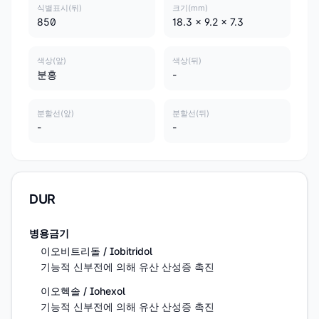
식별표시(뒤)
크기(mm)
850
18.3 x 9.2 x 7.3
색상(앞)
색상(뒤)
분홍
-
분할선(앞)
분할선(뒤)
-
-
DUR
병용금기
이오비트리돌 / Iobitridol
기능적 신부전에 의해 유산 산성증 촉진
이오헥솔 / Iohexol
기능적 신부전에 의해 유산 산성증 촉진