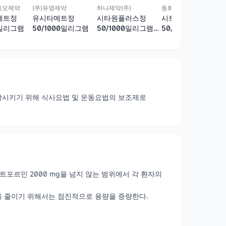
이오제약
(주)유영제약
하나제약(주)
동화약품(주)
메트정
유시타메트정
시타원플러스정
시트디엠메트정
0밀리그램
50/1000밀리그램
50/1000밀리그램
50/1000밀리그램
(시타글립틴, 메트포
르민)
상시키기 위해 식사요법 및 운동요법의 보조제로
트포르민 2000 mg을 넘지 않는 범위에서 각 환자의
을 줄이기 위해서는 점진적으로 용량을 증량한다.