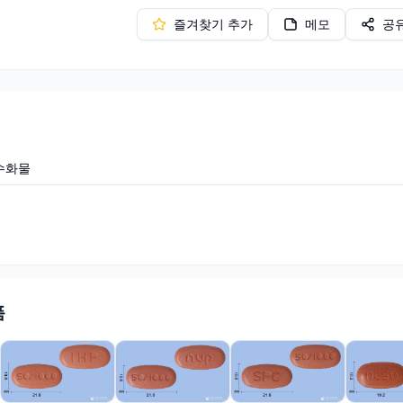
즐겨찾기 추가
메모
공
수화물
품