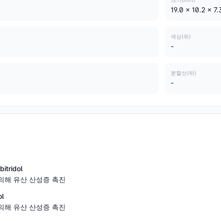
크기(mm)
19.0 x 10.2 x 7.
색상(뒤)
-
분할선(뒤)
-
tridol
의해 유산 산성증 촉진
l
의해 유산 산성증 촉진