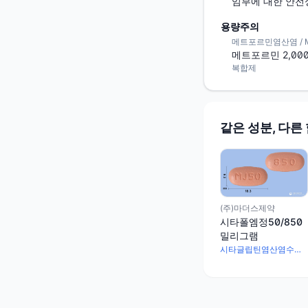
임부에 대한 안전
용량주의
메트포르민염산염 / Metf
메트포르민 2,000
복합제
같은 성분, 다른
(주)마더스제약
시타폴엠정50/850
밀리그램
시타글립틴염산염수화물 56.7mg · 메트포르민염산염 850mg