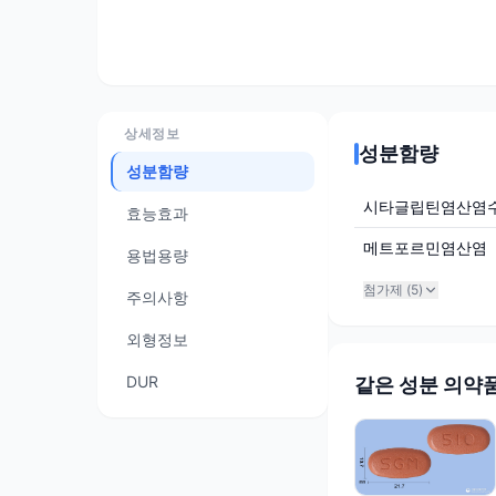
상세정보
성분함량
성분함량
시타글립틴염산염
효능효과
메트포르민염산염
용법용량
첨가제 (
5
)
주의사항
외형정보
DUR
같은 성분 의약