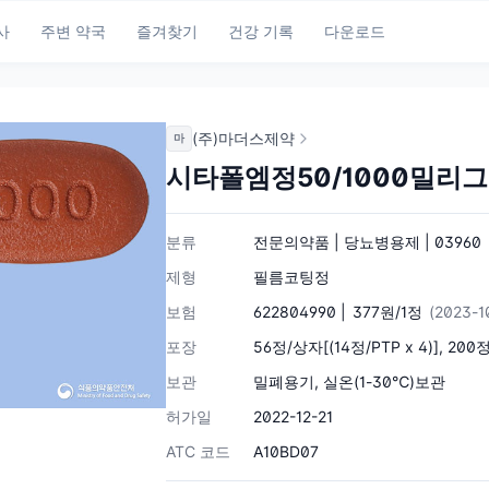
사
주변 약국
즐겨찾기
건강 기록
다운로드
(주)마더스제약
마
시타폴엠정50/1000밀리
분류
전문의약품 | 당뇨병용제 | 03960
제형
필름코팅정
보험
622804990 |
377원/1정
(2023-
포장
56정/상자[(14정/PTP x 4)], 200
보관
밀폐용기, 실온(1-30℃)보관
허가일
2022-12-21
ATC 코드
A10BD07