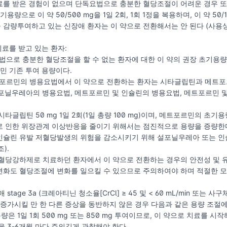
료를 받은 경험이 없으며 단독요법으로 충분한 혈당조절이 어려운 경우 
용량으로 이 약 50/500 mg을 1일 2회, 1회 1정을 복용하며, 이 약 50/1
감량투여하고 있는 신장애 환자는 이 약으로 전환해서는 안 된다 (사용상
치료를 받고 있는 환자:
법으로 충분한 혈당조절을 할 수 없는 환자에 대한 이 약의 권장 초기용량은 
르민 기존 투여 용량이다.
트포르민의 병용요법에서 이 약으로 전환하는 환자는 시타글립틴과 메트포
 설포닐우레아의 병용요법, 메트포르민 및 인슐린의 병용요법, 메트포르민
시타글립틴 50 mg 1일 2회(1일 총량 100 mg)이며, 메트포르민의 
로 인한 위장관계 이상반응을 줄이기 위해서는 점진적으로 용량을 증량한
인슐린 유발 저혈당발생의 위험을 감소시키기 위해 설포닐우레아 또는 인
).
혈당강하제로 치료하던 환자에서 이 약으로 전환하는 경우의 안전성 및 유
변화도 혈당조절에 변화를 일으킬 수 있으므로 주의하여야 하며 적절한 
tage 3a (크레아티닌 청소율[CrCl] ≥ 45 및 < 60 mL/min 또는 사구체 여
 증가시킬 만 한 다른 증상을 동반하지 않은 경우 다음과 같은 용량 조절에
 1일 1회 500 mg 또는 850 mg 투여이므로, 이 약으로 치료를 시
을 3-6개월 마다 주의깊게 관찰해야 한다.