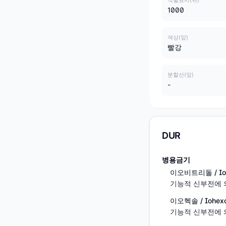
식별표시(뒤)
1000
색상(앞)
빨강
분할선(앞)
-
DUR
병용금기
이오비트리돌 / Iobi
기능적 신부전에 
이오헥솔 / Iohexo
기능적 신부전에 