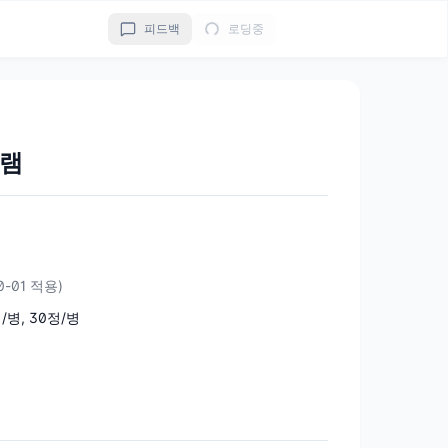
피드백
로딩중
그램
10-01 적용)
정/병, 30정/병