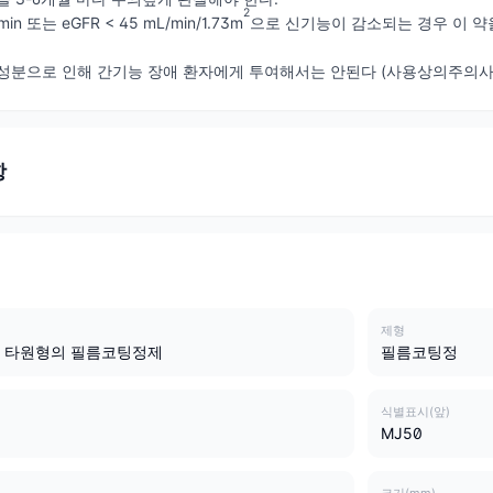
2
min 또는 eGFR < 45 mL/min/1.73m
으로 신기능이 감소되는 경우 이 약
성분으로 인해 간기능 장애 환자에게 투여해서는 안된다 (사용상의주의사항 
항
제형
 타원형의 필름코팅정제
필름코팅정
식별표시(앞)
MJ50