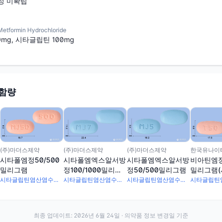
성 미확립
ormin Hydrochloride
mg, 시타글립틴 100mg
 함량
(주)마더스제약
(주)마더스제약
(주)마더스제약
한국유나이티
시타폴엠정50/500
시타폴엠엑스알서방
시타폴엠엑스알서방
비아틴엠정
밀리그램
정100/1000밀리그
정50/500밀리그램
밀리그램
램
틴,메트포
시타글립틴염산염수화물 56.7mg · 메트포르민염산염 500mg
시타글립틴염산염수화물 113.4mg · 메트포르민염산염 1000mg
시타글립틴염산염수화물 56.7mg · 메트포르민염산염 500mg
최종 업데이트:
2026년 6월 24일
· 의약품 정보 변경일 기준