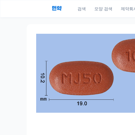
먼약
검색
모양 검색
제약회