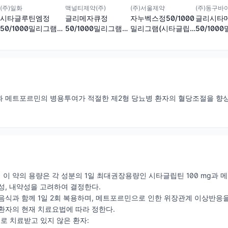
(주)일화
맥널티제약(주)
(주)서울제약
(주)동구바
시타글루틴엠정
글리메자큐정
자누벡스정50/1000
글리시타
50/1000밀리그램
50/1000밀리그램
밀리그램(시타글립
50/100
(시타글립틴염산염
(시타글립틴,메트포
틴염산염수화물, 메
수화물, 메트포르민
르민)
트포르민염산염)
염산염)
과 메트포르민의 병용투여가 적절한 제2형 당뇨병 환자의 혈당조절을 향
이 약의 용량은 각 성분의 1일 최대권장용량인 시타글립틴 100 mg과 메
성, 내약성을 고려하여 결정한다.
음식과 함께 1일 2회 복용하며, 메트포르민으로 인한 위장관계 이상반응
환자의 현재 치료요법에 따라 정한다.
으로 치료받고 있지 않은 환자: