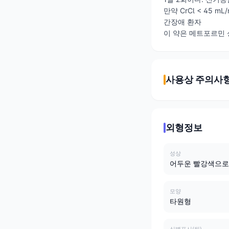
만약 CrCl < 45 mL/
간장애 환자
이 약은 메트포르민 
사용상 주의사
외형정보
성상
어두운 빨강색으로
모양
타원형