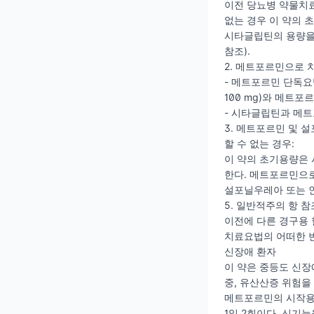
이전 당뇨병 약물치
없는 경우 이 약의 초기
시타글립틴의 용량을 
참조).
2. 메트포르민으로 
- 메트포르민 단독요
100 mg)와 메트포
- 시타글립틴과 메
3. 메트포르민 및
할 수 없는 경우:
이 약의 초기용량은 
한다. 메트포르민으
설포닐우레아 또는 
5. 일반적주의 항 참조
이전에 다른 경구용 
치료요법의 어떠한 
신장애 환자
이 약은 중등도 신장애 s
중, 유산산증 위험을
메트포르민의 시작용량은
1일 2회이다. 신기능