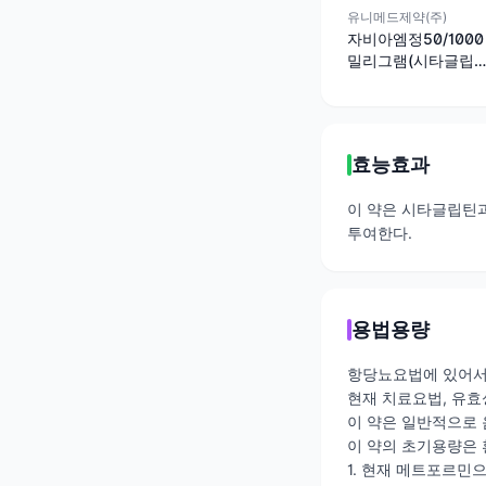
유니메드제약(주)
자비아엠정50/1000
밀리그램(시타글립
틴염산염수화물, 메
트포르민염산염)
효능효과
이 약은 시타글립틴
투여한다.
용법용량
항당뇨요법에 있어서 
현재 치료요법, 유효
이 약은 일반적으로 
이 약의 초기용량은 
1. 현재 메트포르민