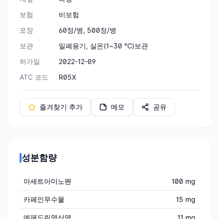
보험
비보험
포장
60정/병, 500정/병
보관
밀폐용기, 실온(1~30 ℃)보관
허가일
2022-12-09
ATC 코드
R05X
즐겨찾기 추가
메모
공유
성분함량
아세트아미노펜
100 mg
카페인무수물
15 mg
에페드린염산염
11 mg