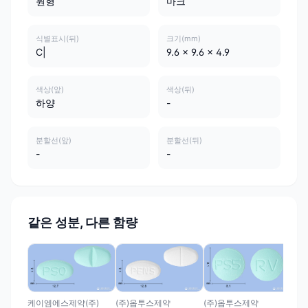
원형
마크
식별표시(뒤)
크기(mm)
C|
9.6 x 9.6 x 4.9
색상(앞)
색상(뒤)
하양
-
분할선(앞)
분할선(뒤)
-
-
같은 성분, 다른 함량
(주
원
케이엠에스제약(주)
(주)옵투스제약
(주)옵투스제약