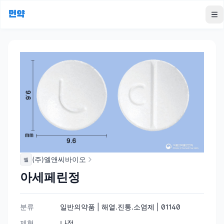
먼약
To
(주)엘앤씨바이오
엘
아세페린정
분류
일반의약품 | 해열.진통.소염제 | 01140
제형
나정