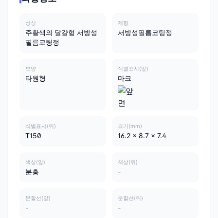
성상
제형
주황색의 달걀형 서방성
서방성필름코팅정
필름코팅정
모양
식별표시(앞)
타원형
마크
식별표시(뒤)
크기(mm)
T150
16.2 x 8.7 x 7.4
색상(앞)
색상(뒤)
분홍
-
분할선(앞)
분할선(뒤)
-
-