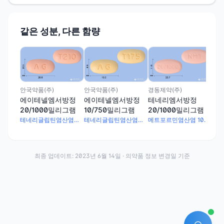
같은 성분, 다른 함량
경동
테
10
안국약품(주)
안국약품(주)
경동제약(주)
에이테넬엠서방정
에이테넬엠서방정
테네리엠서방정
20/1000밀리그램
10/750밀리그램
20/1000밀리그램
테네리글립틴염산염수화물 26mg · 메트포르민염산염 1000mg
테네리글립틴염산염수화물 13mg · 메트포르민염산염 750mg
메트포르민염산염 1000mg · 테네리글립틴염산염수화물 25.96mg
최종 업데이트:
2023년 6월 14일
· 의약품 정보 변경일 기준