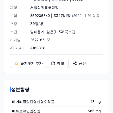
제형
서방성필름코팅정
보험
650205860 |
334원/1정
(2022-11-01 적용)
포장
30정/병
보관
밀폐용기, 실온(1~30℃)보관
허가일
2022-05-23
ATC 코드
A10BD28
즐겨찾기 추가
메모
공유
성분함량
테네리글립틴염산염수화물
13 mg
메트포르민염산염
500 mg