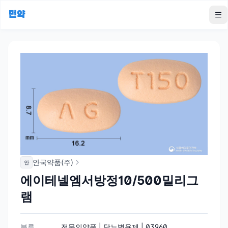
먼약
To
안국약품(주)
안
에이테넬엠서방정10/500밀리그
램
분류
전문의약품 | 당뇨병용제 | 03960