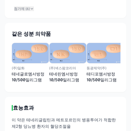
첨가제 (
6
)
같은 성분 의약품
한국
테
10
(주)일화
(주)넥스팜코리아
동광제약(주)
테네글로엠서방정
테네린엠서방정
테디포엠서방정
10/500밀리그램
10/500밀리그램
10/500밀리그램
효능효과
이 약은 테네리글립틴과 메트포르민의 병용투여가 적합한
제2형 당뇨병 환자의 혈당조절을