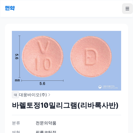
먼약
To
대웅바이오(주)
대
바렐토정10밀리그램(리바록사반)
분류
전문의약품
제형
필름코팅정