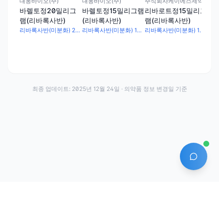
대웅바이오(주)
대웅바이오(주)
주식회사케이에스제약
주식
바렐토정20밀리그
바렐토정15밀리그램
리바로트정15밀리그
리
램(리바록사반)
(리바록사반)
램(리바록사반)
그램
리바록사반(미분화) 20mg
리바록사반(미분화) 15mg
리바록사반(미분화) 15mg
최종 업데이트:
2025년 12월 24일
· 의약품 정보 변경일 기준
AI 에
·
·
이용약관
개인정보처리방침
About
전화번호: 070-7761-8763 | 주소: 경기도 안산시 상록구 수인로 628-16