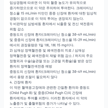
임상경험에 따르면 이 약의 혈중 농도가 유의적으로
증가하였으므로 이 약은 주의하여 투여한다. 크레아티닌
청소율 15 mL/min 미만인 중증 신장애 환자에 대한 임상적
경험이 없으므로 이 약의 투여는 권장되지 않는다.
1) 비판막성 심방세동 환자에서 뇌졸중 및 전신 색전증의
위험 감소
중등도의 신장애 환자(크레아티닌 청소율 30-49 mL/min)
및 중증의 신장애 환자(크레아티닌 청소율 15-29 mL/min)
에서의 권장용량은 1일 1회, 1회 15 mg이다.
2) 심재성 정맥혈전증 및 폐색전증의 치료 / 심재성
정맥혈전증 및 폐색전증의 재발 위험 감소 / 하지의 주요
정형외과 수술(슬관절 또는 고관절 치환술)을 받은 성인
환자의 정맥혈전색전증 예방
중등도의 신장애 환자(크레아티닌 청소율 30-49 mL/min)
에서 용량 조절이 필요하지 않다
4. 간장애 환자
이 약은 혈액응고장애와 관련한 간질환 환자와 중등도
(Child Pugh B) 및 중증(Child Pugh C)의 간장애
환자에게는 투여를 피한다. 이러한 환자에서 이 약의
노출증가 및 출혈위험의 증가가 나타날 수 있다.