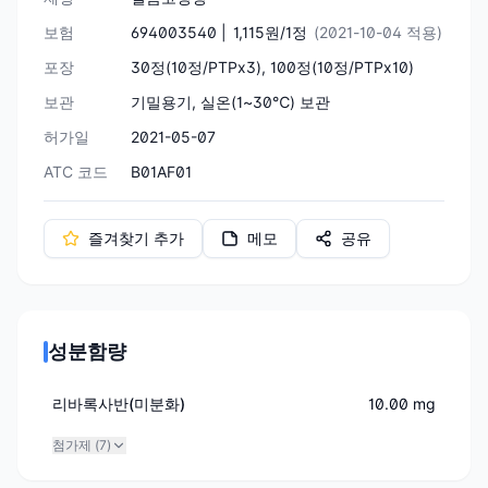
보험
694003540 |
1,115원/1정
(2021-10-04 적용)
포장
30정(10정/PTPx3), 100정(10정/PTPx10)
보관
기밀용기, 실온(1~30℃) 보관
허가일
2021-05-07
ATC 코드
B01AF01
즐겨찾기 추가
메모
공유
성분함량
리바록사반(미분화)
10.00 mg
첨가제 (
7
)