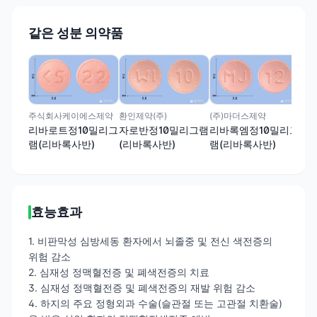
같은 성분 의약품
대우
리
램(
주식회사케이에스제약
환인제약(주)
(주)마더스제약
리바로트정10밀리그
자로반정10밀리그램
리바록엠정10밀리그
램(리바록사반)
(리바록사반)
램(리바록사반)
효능효과
1. 비판막성 심방세동 환자에서 뇌졸중 및 전신 색전증의
위험 감소
2. 심재성 정맥혈전증 및 폐색전증의 치료
3. 심재성 정맥혈전증 및 폐색전증의 재발 위험 감소
4. 하지의 주요 정형외과 수술(슬관절 또는 고관절 치환술)