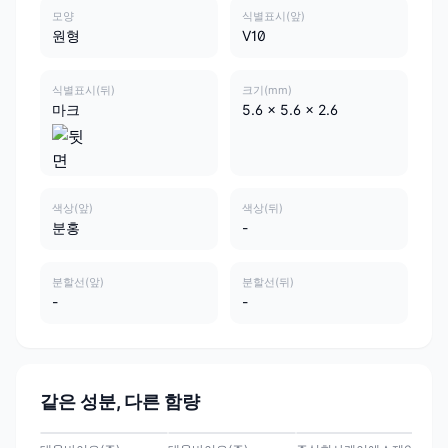
모양
식별표시(앞)
원형
V10
식별표시(뒤)
크기(mm)
마크
5.6 x 5.6 x 2.6
색상(앞)
색상(뒤)
분홍
-
분할선(앞)
분할선(뒤)
-
-
같은 성분, 다른 함량