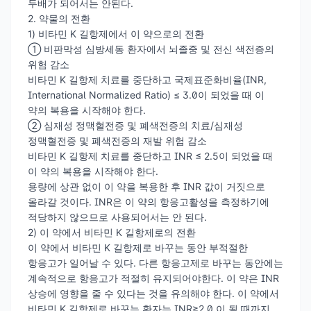
두배가 되어서는 안된다.
2. 약물의 전환
1) 비타민 K 길항제에서 이 약으로의 전환
① 비판막성 심방세동 환자에서 뇌졸중 및 전신 색전증의
위험 감소
비타민 K 길항제 치료를 중단하고 국제표준화비율(INR,
International Normalized Ratio) ≤ 3.0이 되었을 때 이
약의 복용을 시작해야 한다.
② 심재성 정맥혈전증 및 폐색전증의 치료/심재성
정맥혈전증 및 폐색전증의 재발 위험 감소
비타민 K 길항제 치료를 중단하고 INR ≤ 2.5이 되었을 때
이 약의 복용을 시작해야 한다.
용량에 상관 없이 이 약을 복용한 후 INR 값이 거짓으로
올라갈 것이다. INR은 이 약의 항응고활성을 측정하기에
적당하지 않으므로 사용되어서는 안 된다.
2) 이 약에서 비타민 K 길항제로의 전환
이 약에서 비타민 K 길항제로 바꾸는 동안 부적절한
항응고가 일어날 수 있다. 다른 항응고제로 바꾸는 동안에는
계속적으로 항응고가 적절히 유지되어야한다. 이 약은 INR
상승에 영향을 줄 수 있다는 것을 유의해야 한다. 이 약에서
비타민 K 길항제로 바꾸는 환자는 INR≥2.0 이 될 때까지