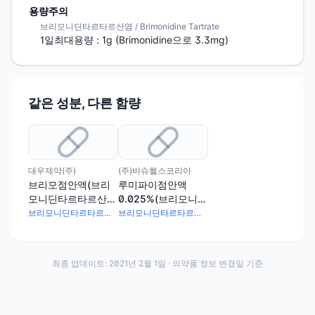
용량주의
브리모니딘타르타르산염 / Brimonidine Tartrate
1일최대용량 : 1g (Brimonidine으로 3.3mg)
같은 성분, 다른 함량
대우제약(주)
(주)바슈헬스코리아
브리모점안액(브리
루미파이점안액
모니딘타르타르산
0.025%(브리모니딘
염), 브리모점안액
타르타르산염)
브리모니딘타르타르산염 3mg
브리모니딘타르타르산염 0.25mg
(브리모니딘타르타
르산염)(1회용)
최종 업데이트:
2021년 2월 1일
· 의약품 정보 변경일 기준