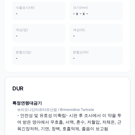
식별표시(뒤)
크기(mm)
-
- x - x -
색상(앞)
색상(뒤)
-
-
분할선(앞)
분할선(뒤)
-
-
DUR
특정연령대금기
브리모니딘타르타르산염 / Brimonidine Tartrate
- 안전성 및 유효성 미확립- 시판 후 조사에서 이 약을 투
여 받은 영아에서 무호흡, 서맥, 혼수, 저혈압, 저체온, 근
육긴장저하, 기면, 창백, 호흡억제, 졸음이 보고됨