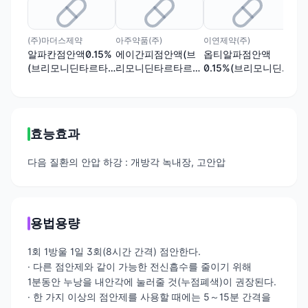
(주)마더스제약
아주약품(주)
이연제약(주)
(주
알파칸점안액0.15%
에이간피점안액(브
옵티알파점안액
알
(브리모니딘타르타
리모니딘타르타르산
0.15%(브리모니딘타
리
르산염)
염)(1회용)
르타르산염)(1회용)
염)
효능효과
다음 질환의 안압 하강 : 개방각 녹내장, 고안압
용법용량
1회 1방울 1일 3회(8시간 간격) 점안한다.
· 다른 점안제와 같이 가능한 전신흡수를 줄이기 위해
1분동안 누낭을 내안각에 눌러줄 것(누점폐색)이 권장된다.
· 한 가지 이상의 점안제를 사용할 때에는 5～15분 간격을