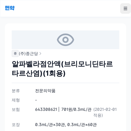
먼약
To
(주)종근당
종
알파벨라점안액(브리모니딘타르
타르산염)(1회용)
분류
전문의약품
제형
-
보험
643308621 |
701원/0.3mL/관
(2021-02-01
적용)
포장
0.3mL/관×30관, 0.3mL/관×60관