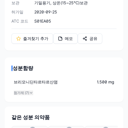
보관
기밀용기, 상온(15~25℃)보관
허가일
2020-09-25
ATC 코드
S01EA05
즐겨찾기 추가
메모
공유
성분함량
브리모니딘타르타르산염
1.500 mg
첨가제 (
7
)
같은 성분 의약품