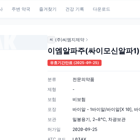
사
주변 약국
즐겨찾기
건강 기록
다운로드
(주)씨엠지제약
씨
이엠알파주(싸이모신알파1)
유효기간만료
(2025-09-25)
분류
전문의약품
제형
-
보험
비보험
포장
바이알 - 1바이알/바이알[X 10], 바
보관
밀봉용기, 2~8℃, 차광보관
허가일
2020-09-25
ATC 코드
L03AX