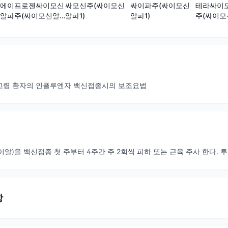
에이프로젠싸이모신
싸모신주(싸이모신
싸이파주(싸이모신
테라싸이
알파주(싸이모신알
알파1)
알파1)
주(싸이모
파1)(수출용)
고령 환자의 인플루엔자 백신접종시의 보조요법
1바이알)을 백신접종 첫 주부터 4주간 주 2회씩 피하 또는 근육 주사 한다.
항