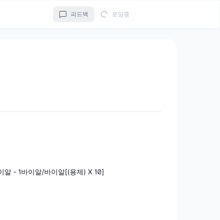
피드백
로딩중
이알 - 1바이알/바이알[(용제) X 10]