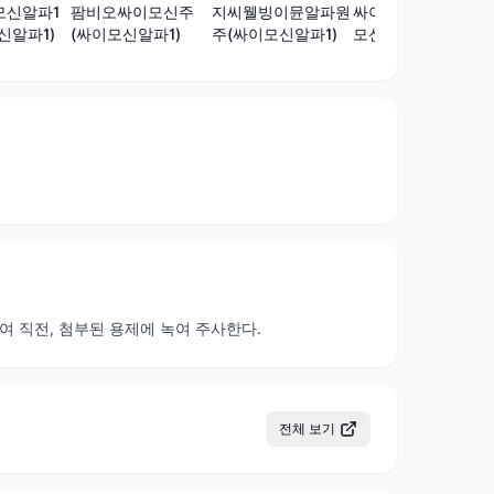
모신알파1
팜비오싸이모신주
지씨웰빙이뮨알파원
싸이모넥스주(싸이
신알파1)
(싸이모신알파1)
주(싸이모신알파1)
모신알파1)
 투여 직전, 첨부된 용제에 녹여 주사한다.
전체 보기