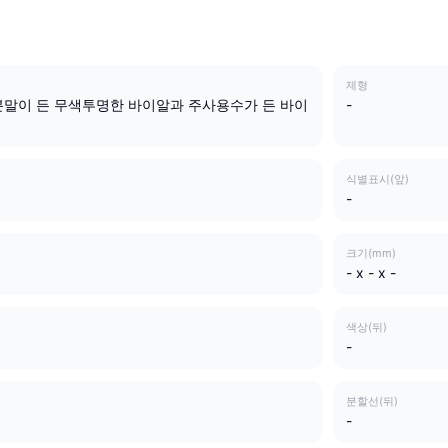
제형
분말이 든 무색투명한 바이알과 주사용수가 든 바이
-
식별표시(앞)
-
크기(mm)
- x - x -
색상(뒤)
-
분할선(뒤)
-