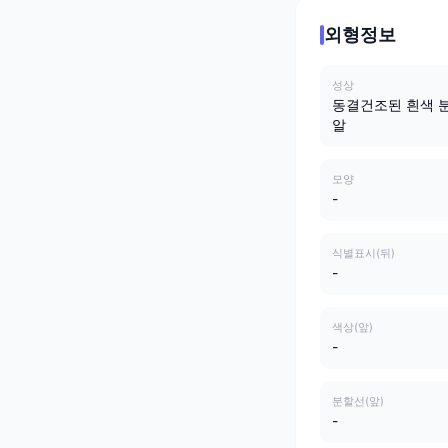
외형정보
성상
동결건조된 흰색 
알
모양
-
식별표시(뒤)
-
색상(앞)
-
분할선(앞)
-