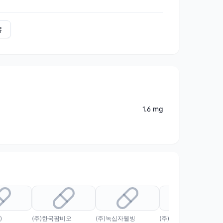
유
1.6 mg
)
(주)한국팜비오
(주)녹십자웰빙
(주)라이트팜텍