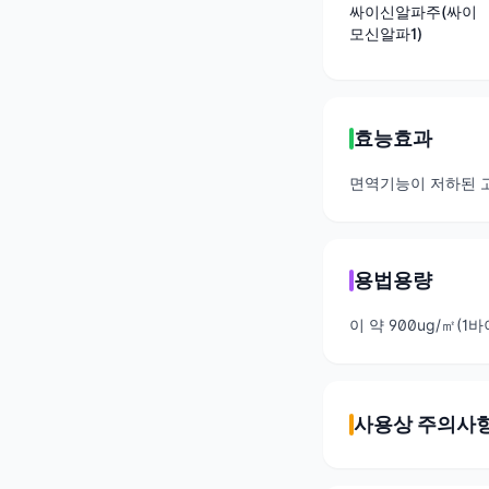
싸이신알파주(싸이
모신알파1)
효능효과
면역기능이 저하된 
용법용량
이 약 900ug/㎡(
사용상 주의사