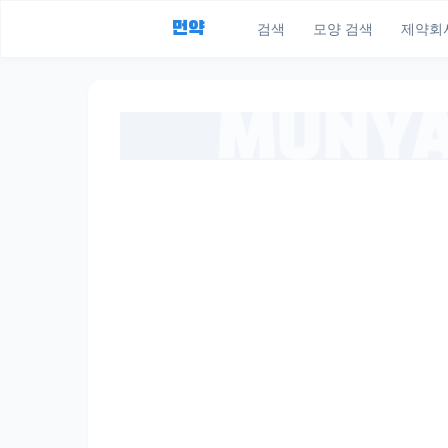
먼약
검색
모양 검색
제약회