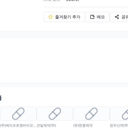
즐겨찾기 추가
메모
공
품
(주)에이프로젠바이오로직스
건일제약(주)
(유)한풍제약
정우신약(주