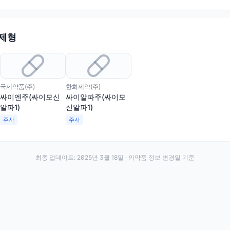
 제형
국제약품(주)
한화제약(주)
싸이엔주(싸이모신
싸이알파주(싸이모
알파1)
신알파1)
주사
주사
최종 업데이트:
2025년 3월 18일
· 의약품 정보 변경일 기준