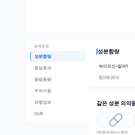
상세정보
성분함량
성분함량
싸이모신-알파1
효능효과
첨가제 (
4
)
용법용량
주의사항
외형정보
같은 성분 의약
DUR
(주)한국파비스제약